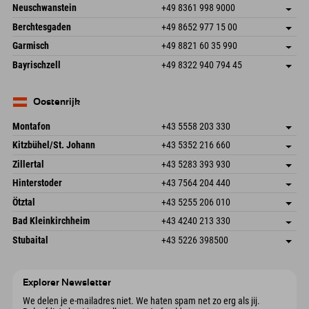
An der Breitach 3
Adres opslaan
Neuschwanstein
+49 8361 998 9000
87538 Fischen I. Allgäu
Aankomstinformatie
An der Riese 45
Adres opslaan
Duitsland
Booking
Berchtesgaden
+49 8652 977 15 00
87484 Nesselwang im Allgäu
Aankomstinformatie
E-mail verzenden
Hofreitstr. 7
Adres opslaan
Duitsland
Booking
Garmisch
+49 8821 60 35 990
83471 Schönau am Königssee
Aankomstinformatie
E-mail verzenden
Frickenstraße 22
Adres opslaan
Duitsland
Booking
Bayrischzell
+49 8322 940 794 45
82490 Farchant
Aankomstinformatie
E-mail verzenden
Seebergstr. 17
Adres opslaan
Duitsland
Booking
83735 Bayrischzell
Aankomstinformatie
E-mail verzenden
Duitsland
Booking
Oostenrijk
E-mail verzenden
Montafon
+43 5558 203 330
Dorfstr. 127b
Adres opslaan
Kitzbühel/St. Johann
+43 5352 216 660
6793 Gaschurn/Montafon
Aankomstinformatie
Speckbacherstraße 87
Adres opslaan
Oostenrijk
Booking
Zillertal
+43 5283 393 930
6380 St. Johann in Tirol
Aankomstinformatie
E-mail verzenden
Schmiedau 2
Adres opslaan
Oostenrijk
Booking
Hinterstoder
+43 7564 204 440
6272 Kaltenbach im Zillertal
Aankomstinformatie
E-mail verzenden
Freizeitpark 10
Adres opslaan
Oostenrijk
Booking
Ötztal
+43 5255 206 010
4573 Hinterstoder
Aankomstinformatie
E-mail verzenden
Gscheat 14
Adres opslaan
Oostenrijk
Booking
Bad Kleinkirchheim
+43 4240 213 330
6441 Umhausen
Aankomstinformatie
E-mail verzenden
Dorfstraße 24
Adres opslaan
Oostenrijk
Booking
Stubaital
+43 5226 398500
9546 Bad Kleinkirchheim
Aankomstinformatie
E-mail verzenden
Wiesenweg 6
Adres opslaan
Oostenrijk
Booking
6167 Neustift im Stubaital
Aankomstinformatie
E-mail verzenden
Oostenrijk
Booking
Explorer Newsletter
E-mail verzenden
We delen je e-mailadres niet. We haten spam net zo erg als jij.