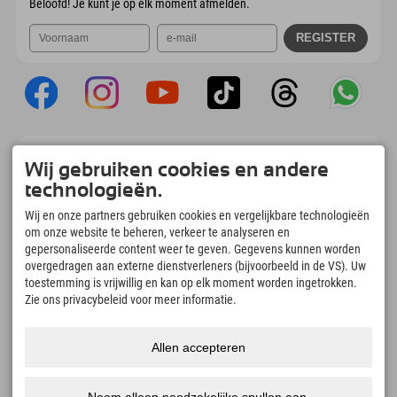
Beloofd! Je kunt je op elk moment afmelden.
Explorer App
Wij gebruiken cookies en andere
Upload je #ExplorerMoments, Mijn Explorer
technologieën.
To Go met een boekingsoverzicht, bucketlist,
restaurantoverzicht en nog veel meer.
Wij en onze partners gebruiken cookies en vergelijkbare technologieën
Download nu!
om onze website te beheren, verkeer te analyseren en
gepersonaliseerde content weer te geven. Gegevens kunnen worden
overgedragen aan externe dienstverleners (bijvoorbeeld in de VS). Uw
Tijd voor ontdekkingsmomenten
toestemming is vrijwillig en kan op elk moment worden ingetrokken.
166
4.634
km
Zie ons privacybeleid voor meer informatie.
Bergmeren en
Pistes voor skiën en
avonturenzwembaden
snowboarden
8.991
km
97
%
Allen accepteren
Paden voor wandelen en
Onze gasten bevelen ons
bergbeklimmen
aan