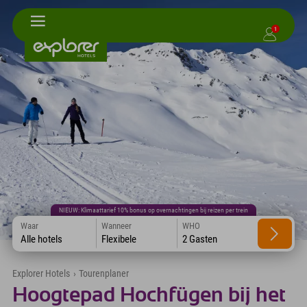
1
NIEUW: Klimaattarief 10% bonus op overnachtingen bij reizen per trein
Waar
Wanneer
WHO
Alle hotels
Flexibele
2 Gasten
Explorer Hotels
›
Tourenplaner
Hoogtepad Hochfügen bij het