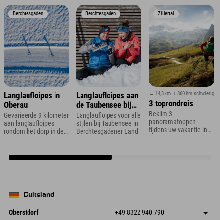
Berchtesgaden
Berchtesgaden
Zillertal
↔ 14,3 km
↕ 860 hm
schwierig
Langlaufloipes in
Langlaufloipes aan
3 toprondreis
Oberau
de Taubensee bij
Ramsau
Beklim 3
Gevarieerde 9 kilometer
Langlaufloipes voor alle
panoramatoppen
aan langlaufloipes
stijlen bij Taubensee in
tijdens uw vakantie in
rondom het dorp in de
Berchtesgadener Land
het Zillertal
Berchtesgadener Alpen
Duitsland
Oberstdorf
+49 8322 940 790