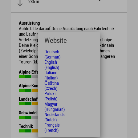
286 m
Ausrüstung
Achte bitte darauf Deine Ausrüstung nach Fahrtechnik
und Laufniveau zu wählen, dies senkt das
Website
Verletzungsrisiko und erhöht den Spaß auf der Loipe.
Deine Kleidung sollte winddicht und atmungsaktiv sein
(Zwiebelprinzip). Wir empfehlen Dir das Mitnehmen
Deutsch
einer Sonnenbrille, genauso wie Getränke bei längeren
(German)
Touren (kl. Rucksack, oder Trinkgürtel).
English
(English)
Alpine Erfahrung
Italiano
(Italian)
Čeština
Alpine Kondition
(Czech)
Polski
Landschaft
(Polish)
Magyar
(Hungarian)
Schwindelfreiheit
Nederlands
(Dutch)
Français
Technik
(French)