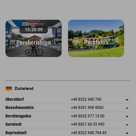
Persfoto's
Persberichten
Duitsland
Oberstdorf
+49 8322 940 790
An der Breitach 3
Adres opslaan
Neuschwanstein
+49 8361 998 9000
87538 Fischen I. Allgäu
Aankomstinformatie
An der Riese 45
Adres opslaan
Duitsland
Booking
Berchtesgaden
+49 8652 977 15 00
87484 Nesselwang im Allgäu
Aankomstinformatie
E-mail verzenden
Hofreitstr. 7
Adres opslaan
Duitsland
Booking
Garmisch
+49 8821 60 35 990
83471 Schönau am Königssee
Aankomstinformatie
E-mail verzenden
Frickenstraße 22
Adres opslaan
Duitsland
Booking
Bayrischzell
+49 8322 940 794 45
82490 Farchant
Aankomstinformatie