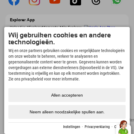
Explorer App
Upload je #ExplorerMoments, Mijn Explorer
To Go met een boekingsoverzicht, bucketlist,
Wij gebruiken cookies en andere
restaurantoverzicht en nog veel meer.
technologieën.
Download nu!
Wij en onze partners gebruiken cookies en vergelijkbare technologieën
om onze website te beheren, verkeer te analyseren en
Tijd voor ontdekkingsmomenten
gepersonaliseerde content weer te geven. Gegevens kunnen worden
166
4.634
km
overgedragen aan externe dienstverleners (bijvoorbeeld in de VS). Uw
Bergmeren en
Pistes voor skiën en
toestemming is vrijwillig en kan op elk moment worden ingetrokken.
avonturenzwembaden
snowboarden
Zie ons privacybeleid voor meer informatie.
8.991
km
97
%
Paden voor wandelen en
Onze gasten bevelen ons
Allen accepteren
bergbeklimmen
aan
Neem alleen noodzakelijke spullen aan.
Colofon
Privacyverklaring
Toegankelijkheid
pers
Duurzaamheidscertificate
Gemaakt met Tramino
Instellingen
·
Privacyverklaring
·
Colofon