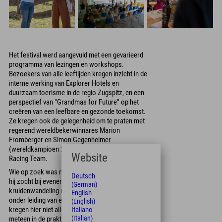
Het festival werd aangevuld met een gevarieerd
programma van lezingen en workshops.
Bezoekers van alle leeftijden kregen inzicht in de
interne werking van Explorer Hotels en
duurzaam toerisme in de regio Zugspitz, en een
perspectief van "Grandmas for Future" op het
creëren van een leefbare en gezonde toekomst.
Ze kregen ook de gelegenheid om te praten met
regerend wereldbekerwinnares Marion
Fromberger en Simon Gegenheimer
(wereldkampioen 2021) van het Mountainbike
Website
Racing Team.
Wie op zoek was naar praktische tips, vond wat
Deutsch
hij zocht bij evenementen zoals de
(German)
kruidenwandeling met Vildvuchs en de workshop
English
onder leiding van een boswachter. "Bezoekers
(English)
kregen hier niet alleen tips, maar konden die ook
Italiano
(Italian)
meteen in de praktijk brengen", benadrukte Katja