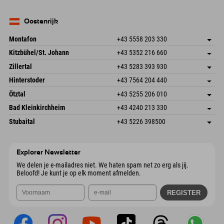
E-mail verzenden
Seebergstr. 17
Adres opslaan
Duitsland
Booking
83735 Bayrischzell
Aankomstinformatie
E-mail verzenden
Duitsland
Booking
Oostenrijk
E-mail verzenden
Montafon
+43 5558 203 330
Dorfstr. 127b
Adres opslaan
Kitzbühel/St. Johann
+43 5352 216 660
6793 Gaschurn/Montafon
Aankomstinformatie
Speckbacherstraße 87
Adres opslaan
Oostenrijk
Booking
Zillertal
+43 5283 393 930
6380 St. Johann in Tirol
Aankomstinformatie
E-mail verzenden
Schmiedau 2
Adres opslaan
Oostenrijk
Booking
Hinterstoder
+43 7564 204 440
6272 Kaltenbach im Zillertal
Aankomstinformatie
E-mail verzenden
Freizeitpark 10
Adres opslaan
Oostenrijk
Booking
Ötztal
+43 5255 206 010
4573 Hinterstoder
Aankomstinformatie
E-mail verzenden
Gscheat 14
Adres opslaan
Oostenrijk
Booking
Bad Kleinkirchheim
+43 4240 213 330
6441 Umhausen
Aankomstinformatie
E-mail verzenden
Dorfstraße 24
Adres opslaan
Oostenrijk
Booking
Stubaital
+43 5226 398500
9546 Bad Kleinkirchheim
Aankomstinformatie
E-mail verzenden
Wiesenweg 6
Adres opslaan
Oostenrijk
Booking
6167 Neustift im Stubaital
Aankomstinformatie
E-mail verzenden
Oostenrijk
Booking
Explorer Newsletter
E-mail verzenden
We delen je e-mailadres niet. We haten spam net zo erg als jij.
Beloofd! Je kunt je op elk moment afmelden.