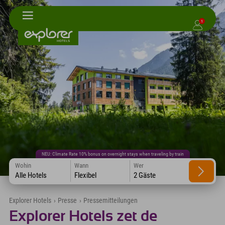
1
NEU: Climate Rate 10% bonus on overnight stays when traveling by train
Wohin
Wann
Wer
Alle Hotels
Flexibel
2 Gäste
Explorer Hotels
›
Presse
›
Pressemitteilungen
Explorer Hotels zet de