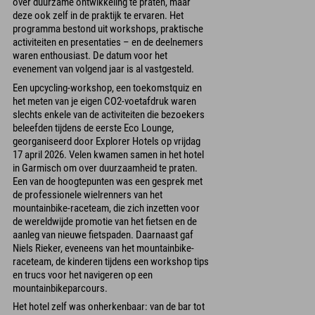
over duurzame ontwikkeling te praten, maar
deze ook zelf in de praktijk te ervaren. Het
programma bestond uit workshops, praktische
activiteiten en presentaties – en de deelnemers
waren enthousiast. De datum voor het
evenement van volgend jaar is al vastgesteld.
Een upcycling-workshop, een toekomstquiz en
het meten van je eigen CO2-voetafdruk waren
slechts enkele van de activiteiten die bezoekers
beleefden tijdens de eerste Eco Lounge,
georganiseerd door Explorer Hotels op vrijdag
17 april 2026. Velen kwamen samen in het hotel
in Garmisch om over duurzaamheid te praten.
Een van de hoogtepunten was een gesprek met
de professionele wielrenners van het
mountainbike-raceteam, die zich inzetten voor
de wereldwijde promotie van het fietsen en de
aanleg van nieuwe fietspaden. Daarnaast gaf
Niels Rieker, eveneens van het mountainbike-
raceteam, de kinderen tijdens een workshop tips
en trucs voor het navigeren op een
mountainbikeparcours.
Het hotel zelf was onherkenbaar: van de bar tot