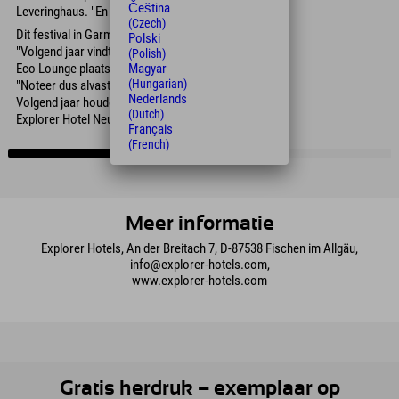
Čeština
Leveringhaus. "En de gasten waren enthousiast."
(Czech)
Dit festival in Garmisch was slechts het begin.
Polski
"Volgend jaar vindt er weer een Explorer Hotels
(Polish)
Magyar
Eco Lounge plaats," benadrukte Leveringhaus.
(Hungarian)
"Noteer dus alvast 23 april 2027 in uw agenda.
Nederlands
Volgend jaar houden we het festival in het
(Dutch)
Explorer Hotel Neuschwanstein."
Français
(French)
Meer informatie
Explorer Hotels, An der Breitach 7, D-87538 Fischen im Allgäu,
info@explorer-hotels.com,
www.explorer-hotels.com
Gratis herdruk – exemplaar op