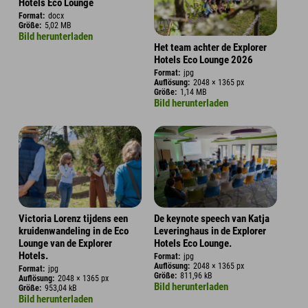
Hotels Eco Lounge
Format:
docx
Größe:
5,02 MB
Bild herunterladen
Het team achter de Explorer
Hotels Eco Lounge 2026
Format:
jpg
Auflösung:
2048 × 1365 px
Größe:
1,14 MB
Bild herunterladen
Victoria Lorenz tijdens een
De keynote speech van Katja
kruidenwandeling in de Eco
Leveringhaus in de Explorer
Lounge van de Explorer
Hotels Eco Lounge.
Hotels.
Format:
jpg
Auflösung:
2048 × 1365 px
Format:
jpg
Größe:
811,96 kB
Auflösung:
2048 × 1365 px
Bild herunterladen
Größe:
953,04 kB
Bild herunterladen