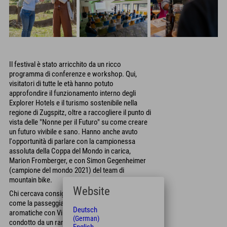
Il festival è stato arricchito da un ricco
programma di conferenze e workshop. Qui,
visitatori di tutte le età hanno potuto
approfondire il funzionamento interno degli
Explorer Hotels e il turismo sostenibile nella
regione di Zugspitz, oltre a raccogliere il punto di
vista delle "Nonne per il Futuro" su come creare
un futuro vivibile e sano. Hanno anche avuto
l'opportunità di parlare con la campionessa
assoluta della Coppa del Mondo in carica,
Marion Fromberger, e con Simon Gegenheimer
(campione del mondo 2021) del team di
mountain bike.
Website
Chi cercava consigli pratici li ha trovati in eventi
come la passeggiata alla scoperta delle erbe
Deutsch
aromatiche con Vildvuchs e il laboratorio
(German)
condotto da un ranger. "Qui i visitatori non solo