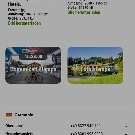
Auflösung:
2048 × 1365 px
Hotels.
Größe:
811,96 kB
Format:
jpg
Bild herunterladen
Auflösung:
2048 × 1365 px
Größe:
953,04 kB
Bild herunterladen
Foto stampa
Comunicati stampa
Germania
Oberstdorf
+49 8322 940 790
An der Breitach 3
Salva indirizzo
Neuschwanstein
+49 8361 998 9000