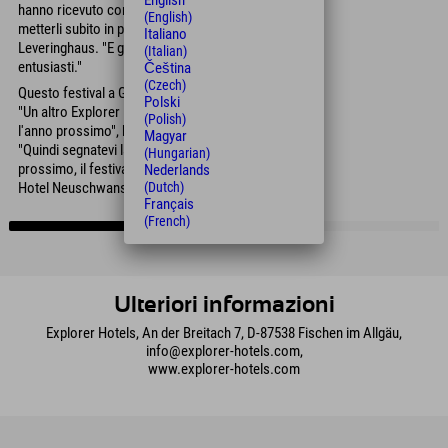
English
hanno ricevuto consigli, ma hanno anche potuto
(English)
metterli subito in pratica", ha sottolineato Katja
Italiano
Leveringhaus. "E gli ospiti ne sono rimasti
(Italian)
entusiasti."
Čeština
(Czech)
Questo festival a Garmisch è stato solo l'inizio.
Polski
"Un altro Explorer Hotels Eco Lounge si terrà
(Polish)
l'anno prossimo", ha sottolineato Leveringhaus.
Magyar
"Quindi segnatevi la data: 23 aprile 2027. L'anno
(Hungarian)
prossimo, il festival si terrà presso l'Explorer
Nederlands
(Dutch)
Hotel Neuschwanstein."
Français
(French)
Ulteriori informazioni
Explorer Hotels, An der Breitach 7, D-87538 Fischen im Allgäu,
info@explorer-hotels.com,
www.explorer-hotels.com