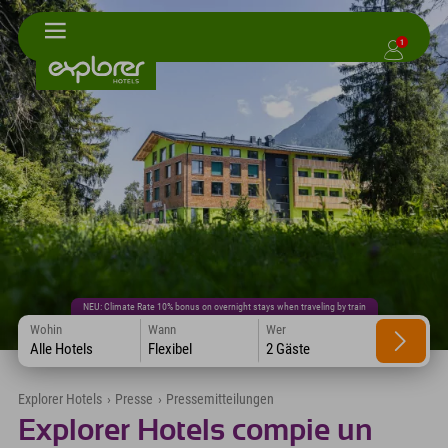
1
NEU: Climate Rate 10% bonus on overnight stays when traveling by train
Wohin
Wann
Wer
Alle Hotels
Flexibel
2 Gäste
Explorer Hotels
›
Presse
›
Pressemitteilungen
Explorer Hotels compie un