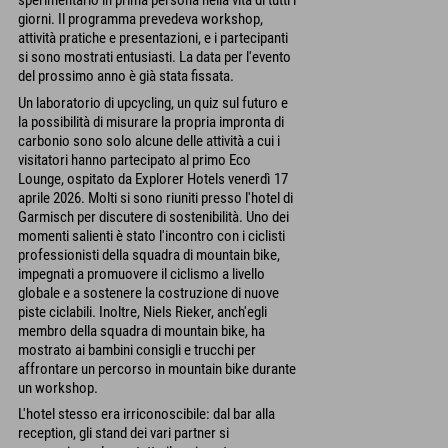
sperimentarlo in prima persona nella vita di tutti i
giorni. Il programma prevedeva workshop,
attività pratiche e presentazioni, e i partecipanti
si sono mostrati entusiasti. La data per l'evento
del prossimo anno è già stata fissata.
Un laboratorio di upcycling, un quiz sul futuro e
la possibilità di misurare la propria impronta di
carbonio sono solo alcune delle attività a cui i
visitatori hanno partecipato al primo Eco
Lounge, ospitato da Explorer Hotels venerdì 17
aprile 2026. Molti si sono riuniti presso l'hotel di
Garmisch per discutere di sostenibilità. Uno dei
momenti salienti è stato l'incontro con i ciclisti
professionisti della squadra di mountain bike,
impegnati a promuovere il ciclismo a livello
globale e a sostenere la costruzione di nuove
piste ciclabili. Inoltre, Niels Rieker, anch'egli
membro della squadra di mountain bike, ha
mostrato ai bambini consigli e trucchi per
affrontare un percorso in mountain bike durante
un workshop.
L'hotel stesso era irriconoscibile: dal bar alla
reception, gli stand dei vari partner si