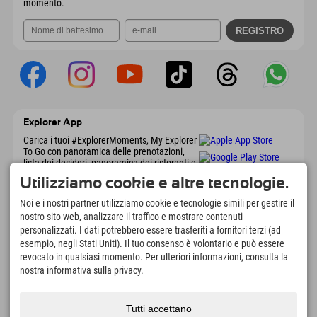
momento.
Explorer App
Carica i tuoi #ExplorerMoments, My Explorer
To Go con panoramica delle prenotazioni,
lista dei desideri, panoramica dei ristoranti e
molto altro. Scaricalo subito!
Utilizziamo cookie e altre tecnologie.
Noi e i nostri partner utilizziamo cookie e tecnologie simili per gestire il
È tempo di momenti da esploratore
nostro sito web, analizzare il traffico e mostrare contenuti
personalizzati. I dati potrebbero essere trasferiti a fornitori terzi (ad
166
4.634
km
esempio, negli Stati Uniti). Il tuo consenso è volontario e può essere
Laghi di montagna e piscine
Piste per lo sci e lo
revocato in qualsiasi momento. Per ulteriori informazioni, consulta la
avventura
snowboard
nostra informativa sulla privacy.
8.991
km
97
%
Percorsi per escursionismo
I nostri ospiti ci
e alpinismo
raccomandano
Tutti accettano