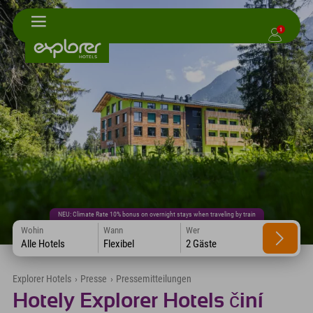
1
NEU: Climate Rate 10% bonus on overnight stays when traveling by train
Wohin
Wann
Wer
Alle Hotels
Flexibel
2 Gäste
Explorer Hotels
›
Presse
›
Pressemitteilungen
Hotely Explorer Hotels činí