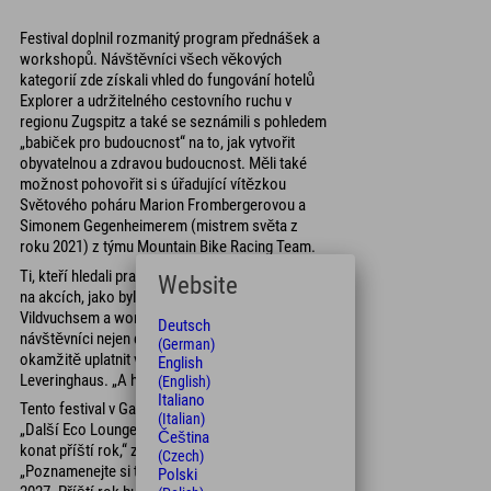
Festival doplnil rozmanitý program přednášek a
workshopů. Návštěvníci všech věkových
kategorií zde získali vhled do fungování hotelů
Explorer a udržitelného cestovního ruchu v
regionu Zugspitz a také se seznámili s pohledem
„babiček pro budoucnost“ na to, jak vytvořit
obyvatelnou a zdravou budoucnost. Měli také
možnost pohovořit si s úřadující vítězkou
Světového poháru Marion Frombergerovou a
Simonem Gegenheimerem (mistrem světa z
roku 2021) z týmu Mountain Bike Racing Team.
Ti, kteří hledali praktické tipy, našli to, co hledali,
Website
na akcích, jako byla bylinková stezka s
Vildvuchsem a workshop vedený lesníkem. „Zde
Deutsch
návštěvníci nejen dostali tipy, ale mohli je také
(German)
okamžitě uplatnit v praxi,“ zdůraznila Katja
English
Leveringhaus. „A hosté byli nadšení.“
(English)
Italiano
Tento festival v Garmischi byl jen začátek.
(Italian)
„Další Eco Lounge z Explorer Hotels se bude
Čeština
konat příští rok,“ zdůraznil Leveringhaus.
(Czech)
„Poznamenejte si tedy v kalendáři 23. dubna
Polski