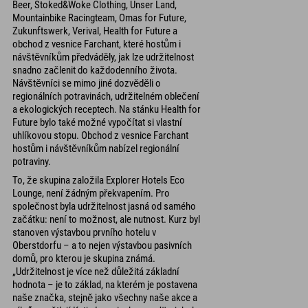
Beer, Stoked&Woke Clothing, Unser Land,
Mountainbike Racingteam, Omas for Future,
Zukunftswerk, Verival, Health for Future a
obchod z vesnice Farchant, které hostům i
návštěvníkům předváděly, jak lze udržitelnost
snadno začlenit do každodenního života.
Návštěvníci se mimo jiné dozvěděli o
regionálních potravinách, udržitelném oblečení
a ekologických receptech. Na stánku Health for
Future bylo také možné vypočítat si vlastní
uhlíkovou stopu. Obchod z vesnice Farchant
hostům i návštěvníkům nabízel regionální
potraviny.
To, že skupina založila Explorer Hotels Eco
Lounge, není žádným překvapením. Pro
společnost byla udržitelnost jasná od samého
začátku: není to možnost, ale nutnost. Kurz byl
stanoven výstavbou prvního hotelu v
Oberstdorfu – a to nejen výstavbou pasivních
domů, pro kterou je skupina známá.
„Udržitelnost je více než důležitá základní
hodnota – je to základ, na kterém je postavena
naše značka, stejně jako všechny naše akce a