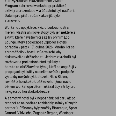
kůži vyzkoušeli v každodenním životě.
Program zahrnoval workshopy, praktické
aktivity a prezentace – a účastníci byli nadšení.
Datum pro příští ročník akce již bylo
stanoveno.
Workshop upcyklace, kvíz o budoucnosti a
měření vlastní uhlíkové stopy byly jen některé z
aktivit, které návštěvníci zažili v prvním Eco
Lounge, který společnost Explorer Hotels
pořádala v pátek 17. dubna 2026. Mnoho lidí se
shromáždilo v hotelu v Garmischi, aby
diskutovali o udržitelnosti. Jedním z vrcholů byl
rozhovor s profesionálními cyklisty z
horskokoloběžkového týmu, kteří se angažují v
propagaci cyklistiky na celém světě a podpoře
výstavby nových cyklostezek. Niels Rieker,
rovněž z horskokoloběžkového týmu, navíc
během workshopu dětem ukázal tipy a triky pro
navigaci po horskokoloběžce.
A samotný hotel byl k nepoznání: od baru až po
recepci se na podlaze rozkládaly stánky různých
partnerů. Přítomny byly značky Bioteaque, Sport
Conrad, Vildvuchs, Zugspitz Region, Wieninger