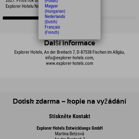
2027. Příští rok budeme festival pořádat v
(Polish)
Magyar
Explorer Hotelu Neuschwanstein.“
(Hungarian)
Nederlands
(Dutch)
Français
(French)
Další informace
Explorer Hotels, An der Breitach 7, D-87538 Fischen im Allgäu,
info@explorer-hotels.com,
www.explorer-hotels.com
Dotisk zdarma – kopie na vyžádání
Stiskněte Kontakt
Explorer Hotels Entwicklungs GmbH
Martina Betzová