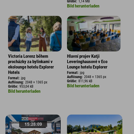
Größe:
1,14 MB
Bild herunterladen
Victoria Lorenz během
Hlavní projev Katji
procházky za bylinkami v
Leveringhausové v Eco
ekolounge hotelu Explorer
Lounge hotelu Explorer
Hotels
Format:
jpg
Auflösung:
2048 × 1365 px
Format:
jpg
Größe:
811,96 kB
Auflösung:
2048 × 1365 px
Bild herunterladen
Größe:
953,04 kB
Bild herunterladen