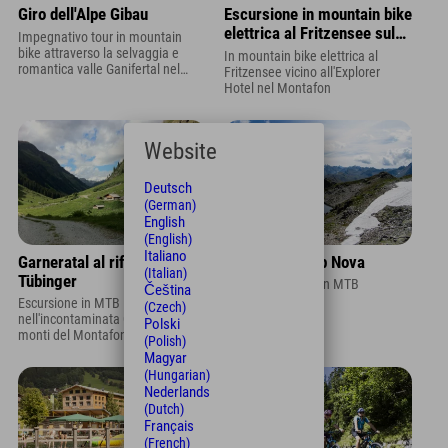
Giro dell'Alpe Gibau
Escursione in mountain bike
elettrica al Fritzensee sul
Impegnativo tour in mountain
Bartholomäberg
bike attraverso la selvaggia e
In mountain bike elettrica al
romantica valle Ganifertal nel
Fritzensee vicino all'Explorer
Montafon
Hotel nel Montafon
Website
Deutsch
(German)
English
(English)
Italiano
Garneratal al rifugio
Gaschurn – Alp Nova
(Italian)
Tübinger
Tour panoramico in MTB
Čeština
Escursione in MTB
(Czech)
nell'incontaminata Garneratal nei
Polski
monti del Montafon
(Polish)
Magyar
(Hungarian)
Nederlands
(Dutch)
Français
(French)