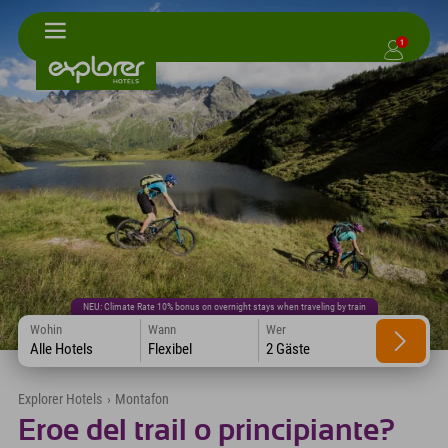
1
NEU: Climate Rate 10% bonus on overnight stays when traveling by train
Wohin
Wann
Wer
Alle Hotels
Flexibel
2 Gäste
Explorer Hotels
›
Montafon
Eroe del trail o principiante?