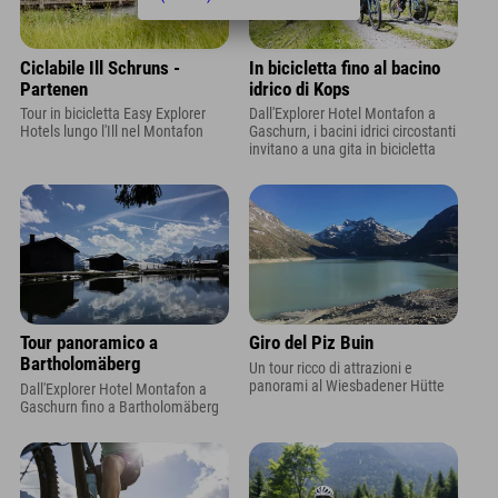
Ciclabile Ill Schruns -
In bicicletta fino al bacino
Partenen
idrico di Kops
Tour in bicicletta Easy Explorer
Dall'Explorer Hotel Montafon a
Hotels lungo l'Ill nel Montafon
Gaschurn, i bacini idrici circostanti
invitano a una gita in bicicletta
Tour panoramico a
Giro del Piz Buin
Bartholomäberg
Un tour ricco di attrazioni e
panorami al Wiesbadener Hütte
Dall'Explorer Hotel Montafon a
Gaschurn fino a Bartholomäberg