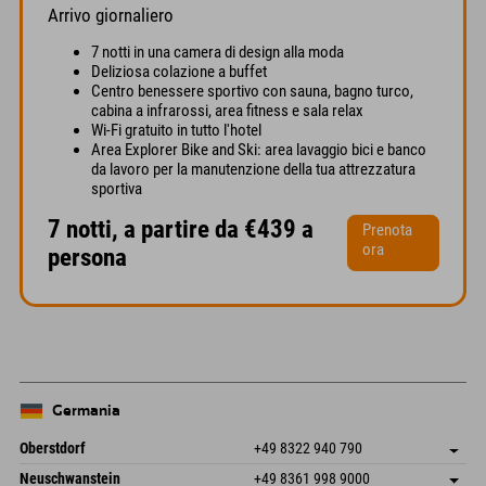
Arrivo giornaliero
7 notti in una camera di design alla moda
Deliziosa colazione a buffet
Centro benessere sportivo con sauna, bagno turco,
cabina a infrarossi, area fitness e sala relax
Wi-Fi gratuito in tutto l'hotel
Area Explorer Bike and Ski: area lavaggio bici e banco
da lavoro per la manutenzione della tua attrezzatura
sportiva
7 notti, a partire da €439 a
Prenota
ora
persona
Germania
Oberstdorf
+49 8322 940 790
An der Breitach 3
Salva indirizzo
Neuschwanstein
+49 8361 998 9000