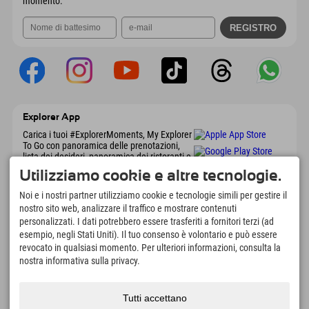
momento.
Explorer App
Carica i tuoi #ExplorerMoments, My Explorer
To Go con panoramica delle prenotazioni,
lista dei desideri, panoramica dei ristoranti e
molto altro. Scaricalo subito!
Utilizziamo cookie e altre tecnologie.
Noi e i nostri partner utilizziamo cookie e tecnologie simili per gestire il
È tempo di momenti da esploratore
nostro sito web, analizzare il traffico e mostrare contenuti
personalizzati. I dati potrebbero essere trasferiti a fornitori terzi (ad
166
4.634
km
esempio, negli Stati Uniti). Il tuo consenso è volontario e può essere
Laghi di montagna e piscine
Piste per lo sci e lo
revocato in qualsiasi momento. Per ulteriori informazioni, consulta la
avventura
snowboard
nostra informativa sulla privacy.
8.991
km
97
%
Percorsi per escursionismo
I nostri ospiti ci
e alpinismo
raccomandano
Tutti accettano