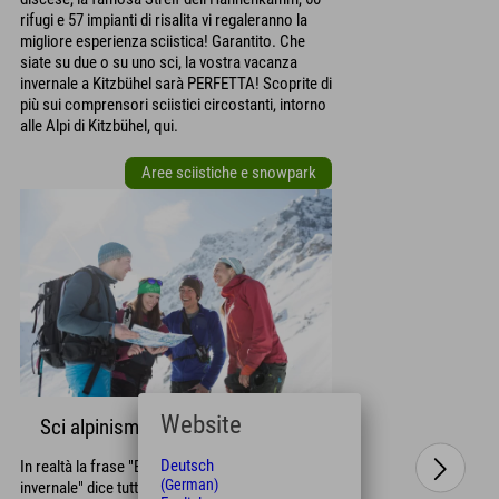
rifugi e 57 impianti di risalita vi regaleranno la
migliore esperienza sciistica! Garantito. Che
siate su due o su uno sci, la vostra vacanza
invernale a Kitzbühel sarà PERFETTA! Scoprite di
più sui comprensori sciistici circostanti, intorno
alle Alpi di Kitzbühel, qui.
Aree sciistiche e snowpark
Website
Sci alpinismo a Kitzbühel
Deutsch
In realtà la frase "Benvenuti nel paradiso
(German)
invernale" dice tutto. Dai tour più tranquilli ai