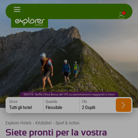
1
NOVITÀ: Tariffa Clima Bonus del 10% sui pernottamenti viaggiando in treno
Dove
Quando
Chi
Tutti gli hotel
Flessibile
2 Ospiti
Explorer Hotels
›
Kitzbühel
›
Sport & Action
Siete pronti per la vostra