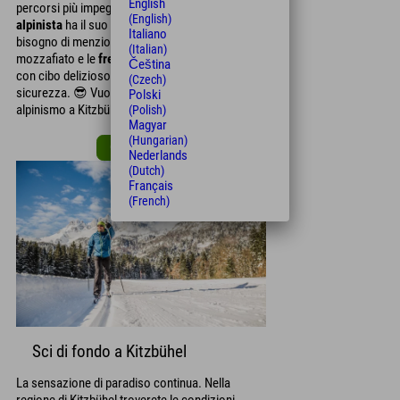
English
percorsi più impegnativi, a Kitzbühel ogni
sci
(English)
alpinista
ha il suo programma adatto. Non c'è
Italiano
bisogno di menzionare lo scenario montano
(Italian)
mozzafiato e le
fresche serate di sci alpinismo
Čeština
con cibo delizioso, ma lo faremo comunque, per
(Czech)
sicurezza. 😎 Vuoi saperne di più sullo sci
Polski
alpinismo a Kitzbühel?
(Polish)
Magyar
(Hungarian)
Questi sono i nostri consigli
Nederlands
(Dutch)
Français
(French)
Sci di fondo a Kitzbühel
La sensazione di paradiso continua. Nella
regione di Kitzbühel troverete le condizioni