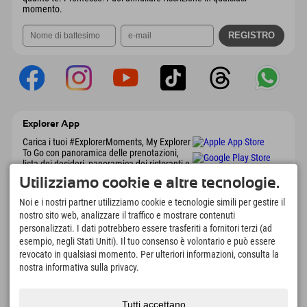
momento.
Explorer App
Carica i tuoi #ExplorerMoments, My Explorer
To Go con panoramica delle prenotazioni,
lista dei desideri, panoramica dei ristoranti e
molto altro. Scaricalo subito!
Utilizziamo cookie e altre tecnologie.
Noi e i nostri partner utilizziamo cookie e tecnologie simili per gestire il
È tempo di momenti da esploratore
nostro sito web, analizzare il traffico e mostrare contenuti
personalizzati. I dati potrebbero essere trasferiti a fornitori terzi (ad
166
4.634
km
esempio, negli Stati Uniti). Il tuo consenso è volontario e può essere
Laghi di montagna e piscine
Piste per lo sci e lo
revocato in qualsiasi momento. Per ulteriori informazioni, consulta la
avventura
snowboard
nostra informativa sulla privacy.
8.991
km
97
%
Percorsi per escursionismo
I nostri ospiti ci
e alpinismo
raccomandano
Tutti accettano