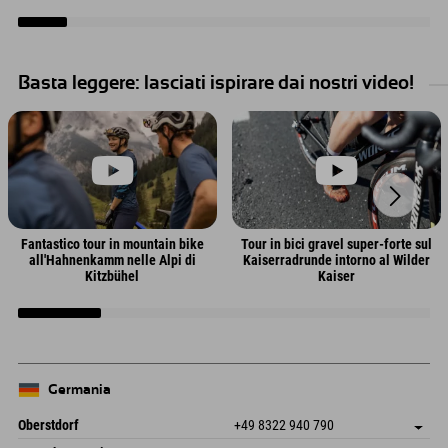
Gipfel der Kitzbüheler Alpen. Es
verlängertem Liftbetrieb bis bleibt
stehen Dir sechs Disziplinen in
mehr Zeit für flowige Abfahrten und
unterschiedlichen
unvergessliche Trailmomente.
Schwierigkeitsgraden zur Auswahl.
Basta leggere: lasciati ispirare dai nostri video!
Fantastico tour in mountain bike
Tour in bici gravel super-forte sul
all'Hahnenkamm nelle Alpi di
Kaiserradrunde intorno al Wilder
Kitzbühel
Kaiser
Germania
Oberstdorf
+49 8322 940 790
An der Breitach 3
Salva indirizzo