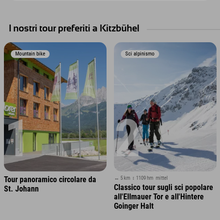
I nostri tour preferiti a Kitzbühel
Mountain bike
Sci alpinismo
1
2
↔ 5 km
↕ 1109 hm
mittel
Tour panoramico circolare da
Classico tour sugli sci popolare
St. Johann
all'Ellmauer Tor e all'Hintere
Goinger Halt