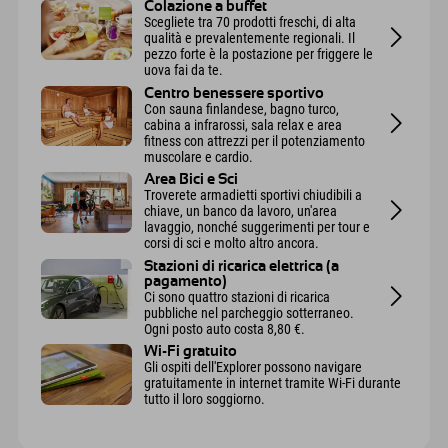
Colazione a buffet
Scegliete tra 70 prodotti freschi, di alta
qualità e prevalentemente regionali. Il
pezzo forte è la postazione per friggere le
uova fai da te.
Centro benessere sportivo
Con sauna finlandese, bagno turco,
cabina a infrarossi, sala relax e area
fitness con attrezzi per il potenziamento
muscolare e cardio.
Area Bici e Sci
Troverete armadietti sportivi chiudibili a
chiave, un banco da lavoro, un'area
lavaggio, nonché suggerimenti per tour e
corsi di sci e molto altro ancora.
Stazioni di ricarica elettrica (a
pagamento)
Ci sono quattro stazioni di ricarica
pubbliche nel parcheggio sotterraneo.
Ogni posto auto costa 8,80 €.
Wi-Fi gratuito
Gli ospiti dell'Explorer possono navigare
gratuitamente in internet tramite Wi-Fi durante
tutto il loro soggiorno.