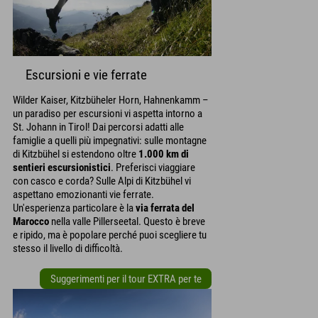
Escursioni e vie ferrate
Wilder Kaiser, Kitzbüheler Horn, Hahnenkamm –
un paradiso per escursioni vi aspetta intorno a
St. Johann in Tirol! Dai percorsi adatti alle
famiglie a quelli più impegnativi: sulle montagne
di Kitzbühel si estendono oltre
1.000 km di
sentieri escursionistici
. Preferisci viaggiare
con casco e corda? Sulle Alpi di Kitzbühel vi
aspettano emozionanti vie ferrate.
Un'esperienza particolare è la
via ferrata del
Marocco
nella valle Pillerseetal. Questo è breve
e ripido, ma è popolare perché puoi scegliere tu
stesso il livello di difficoltà.
Suggerimenti per il tour EXTRA per te