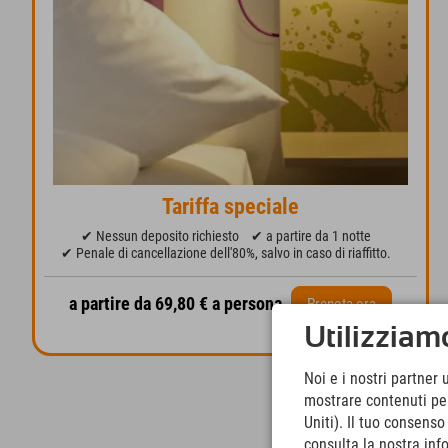
Tariffa speciale
✔ Nessun deposito richiesto
✔ a partire da 1 notte
✔ Penale di cancellazione dell'80%, salvo in caso di riaffitto.
a partire da 69,80 € a persona
Prenota ora
Utilizziamo
Noi e i nostri partner 
mostrare contenuti pers
Uniti). Il tuo consens
consulta la nostra inf