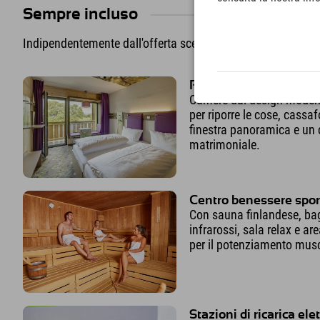
Sempre incluso
Indipendentemente dall'offerta scelta o dal fatto che i pern
Progettare le stanze
Camere dal design moder
per riporre le cose, cassaf
finestra panoramica e un
matrimoniale.
Centro benessere spor
Con sauna finlandese, ba
infrarossi, sala relax e ar
per il potenziamento musc
Stazioni di ricarica elet