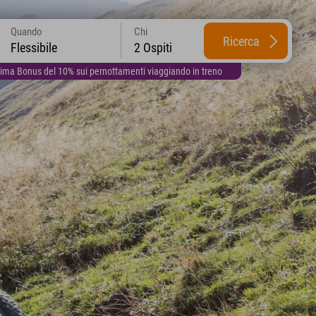
Quando
Chi
Ricerca
Flessibile
2 Ospiti
lima Bonus del 10% sui pernottamenti viaggiando in treno