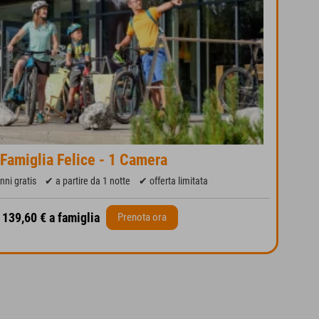
 Famiglia Felice - 1 Camera
nni gratis
✔ a partire da 1 notte
✔ offerta limitata
a 139,60 € a famiglia
Prenota ora