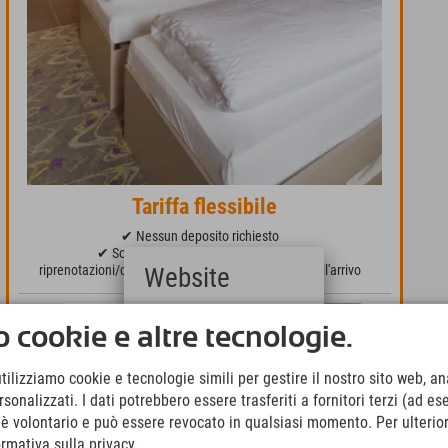
Tariffa flessibile
✔ Nessun deposito richiesto
✔ Solo una commissione del 10% per
riprenotazioni/cancellazioni fino a 3 giorni prima dell'arrivo
Website
a partire da 79,80 € a persona
Prenota ora
Deutsch
 cookie e altre tecnologie.
(German)
English
utilizziamo cookie e tecnologie simili per gestire il nostro sito web, ana
(English)
onalizzati. I dati potrebbero essere trasferiti a fornitori terzi (ad es
Italiano
(Italian)
o è volontario e può essere revocato in qualsiasi momento. Per ulterior
Čeština
ormativa sulla privacy.