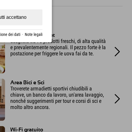
o sempre inclusi!
utti accettano
ione dei dati
·
Note legali
Colazione a buffet
Scegliete tra 70 prodotti freschi, di alta qualità
e prevalentemente regionali. Il pezzo forte è la
postazione per friggere le uova fai da te.
Area Bici e Sci
Troverete armadietti sportivi chiudibili a
chiave, un banco da lavoro, un'area lavaggio,
nonché suggerimenti per tour e corsi di sci e
molto altro ancora.
Wi-Fi gratuito