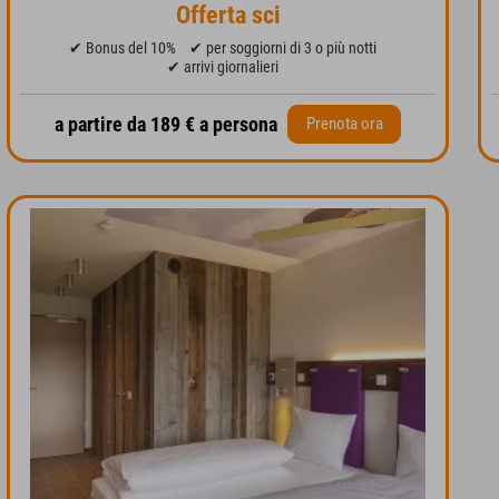
Offerta sci
✔ Bonus del 10%
✔ per soggiorni di 3 o più notti
✔ arrivi giornalieri
a partire da 189 € a persona
Prenota ora