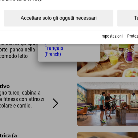
(Czech)
Polski
(Polish)
ottamenti vengano prenotati singolarmente, i servizi inclusi son
Accettare solo gli oggetti necessari
T
Magyar
(Hungarian)
Nederlands
Impostazioni
·
Protez
(Dutch)
no con ampi spazi
Français
orte, panca nella
(French)
 comodo letto
tivo
gno turco, cabina a
ea fitness con attrezzi
olare e cardio.
trica (a