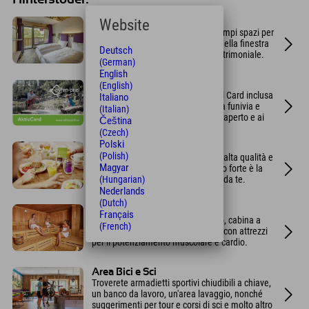
Website
Progettare le stanze
Camere dal design moderno con ampi spazi per
riporre le cose, cassaforte, panca nella finestra
Deutsch
panoramica e un comodo letto matrimoniale.
(German)
English
Carta attiva Pyhrn-Priel
(English)
Da maggio a ottobre, la Pyhrn-Priel Card inclusa
Italiano
vi dà diritto all'utilizzo gratuito della funivia e
(Italian)
all'ingresso gratuito alle piscine all'aperto e ai
Čeština
musei.
(Czech)
Polski
Colazione a buffet
(Polish)
Scegliete tra 70 prodotti freschi, di alta qualità e
Magyar
prevalentemente regionali. Il pezzo forte è la
(Hungarian)
postazione per friggere le uova fai da te.
Nederlands
(Dutch)
Centro benessere sportivo
Français
Con sauna finlandese, bagno turco, cabina a
(French)
infrarossi, sala relax e area fitness con attrezzi
per il potenziamento muscolare e cardio.
Area Bici e Sci
Troverete armadietti sportivi chiudibili a chiave,
un banco da lavoro, un'area lavaggio, nonché
suggerimenti per tour e corsi di sci e molto altro