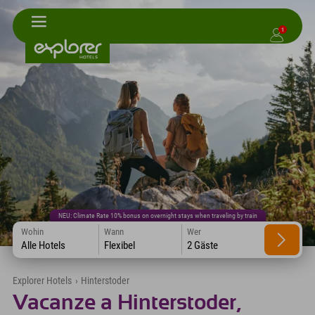
1
NEU: Climate Rate 10% bonus on overnight stays when traveling by train
Wohin
Wann
Wer
Alle Hotels
Flexibel
2 Gäste
Explorer Hotels
›
Hinterstoder
Vacanze a Hinterstoder,