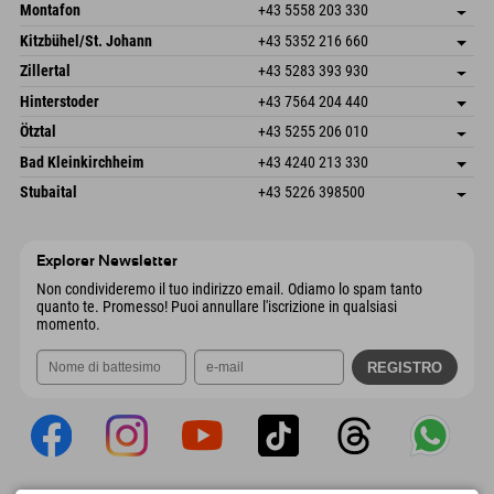
Montafon
+43 5558 203 330
Dorfstr. 127b
Salva indirizzo
Kitzbühel/St. Johann
+43 5352 216 660
6793 Gaschurn/Montafon
Informazioni sull'arrivo
Speckbacherstraße 87
Salva indirizzo
Austria
Prenotazione
Zillertal
+43 5283 393 930
6380 St. Johann in Tirol
Informazioni sull'arrivo
Invia email
Schmiedau 2
Salva indirizzo
Austria
Prenotazione
Hinterstoder
+43 7564 204 440
6272 Kaltenbach im Zillertal
Informazioni sull'arrivo
Invia email
Freizeitpark 10
Salva indirizzo
Austria
Prenotazione
Ötztal
+43 5255 206 010
4573 Hinterstoder
Informazioni sull'arrivo
Invia email
Gscheat 14
Salva indirizzo
Austria
Prenotazione
Bad Kleinkirchheim
+43 4240 213 330
6441 Umhausen
Informazioni sull'arrivo
Invia email
Dorfstraße 24
Salva indirizzo
Austria
Prenotazione
Stubaital
+43 5226 398500
9546 Bad Kleinkirchheim
Informazioni sull'arrivo
Invia email
Wiesenweg 6
Salva indirizzo
Austria
Prenotazione
6167 Neustift im Stubaital
Informazioni sull'arrivo
Invia email
Austria
Prenotazione
Explorer Newsletter
Invia email
Non condivideremo il tuo indirizzo email. Odiamo lo spam tanto
quanto te. Promesso! Puoi annullare l'iscrizione in qualsiasi
momento.