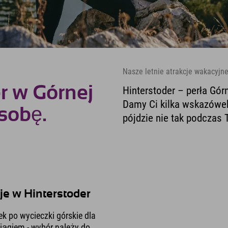
Nasze letnie atrakcje wakacyjne
r w Górnej
Hinterstoder – perła Górn
Damy Ci kilka wskazówek
osobę.
pójdzie nie tak podczas 
je w Hinterstoder
k po wycieczki górskie dla
ciągiem - wybór należy do