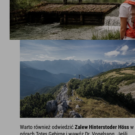
Warto również odwiedzić
Zalew Hinterstoder Höss
w
górach Totes Gebirge i wąwóz Dr. Vogelsang. Jeśli