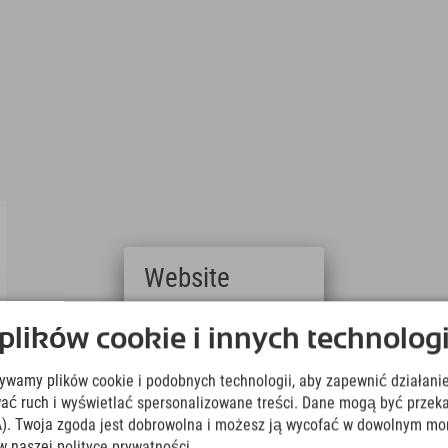
Website
Deutsch
ików cookie i innych technologi
(German)
English
żywamy plików cookie i podobnych technologii, aby zapewnić działanie
(English)
Italiano
ować ruch i wyświetlać spersonalizowane treści. Dane mogą być prz
(Italian)
). Twoja zgoda jest dobrowolna i możesz ją wycofać w dowolnym mo
Čeština
w naszej polityce prywatności.