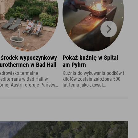
środek wypoczynkowy
Pokaż kuźnię w Spital
Par
urothermen w Bad Hall
am Pyhrn
Cum
zdrowisko termalne
Kuźnia do wykuwania podków i
Park
editerrana w Bad Hall w
kilofów została założona 500
w Au
órnej Austrii oferuje Państwu
lat temu jako „kowal
powi
spaniałą okazję do
nadworny”. Obecnie w kuźni
ofer
dpoczynku podczas urlopu w
pokazowej można obejrzeć
zapo
interstoder – przez cały rok!
wystawę poświęconą historii
zwie
kowalstwa i rzemiosła.
gatu
zwie