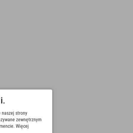
i.
 naszej strony
ekazywane zewnętrznym
mencie. Więcej