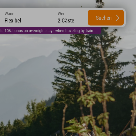
Wann
Wer
Suchen
Flexibel
2 Gäste
te 10% bonus on overnight stays when traveling by train