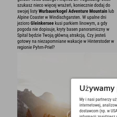
szukasz nieco więcej wrażeń, koniecznie dodaj do
swojej listy
Wurbauerkogel Adventure Mountain
lub
Alpine Coaster w Windischgarsten. W upalne dni
jezioro
Gleinkersee
kusi parkiem linowym, a gdy
pogoda nie dopisuje, kryty basen panoramiczny w
Spital będzie Twoją główną atrakcją. Czy jesteś
gotowy na niezapomniane wakacje w Hinterstoder w
regionie Pyhrn-Priel?
Używamy pl
My i nasi partnerzy u
internetowej, analiz
dostawcom (np. w USA
informacji znajdziesz 