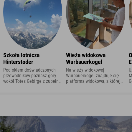
Szkoła lotnicza
Wieża widokowa
O
Hinterstoder
Wurbauerkogel
E
Pod okiem doświadczonych
Na wieży widokowej
U
przewodników poznasz góry
Wurbauerkogel znajduje się
M
wokół Totes Gebirge z zupełnie
platforma widokowa, z której
G
nowej perspektywy. Jesteś
można podziwiać 360-
w
gotowy?
stopniowy widok na
o
Sengsengebirge,
H
Rechraminger Hintergebirge i
Totes Gebirge.