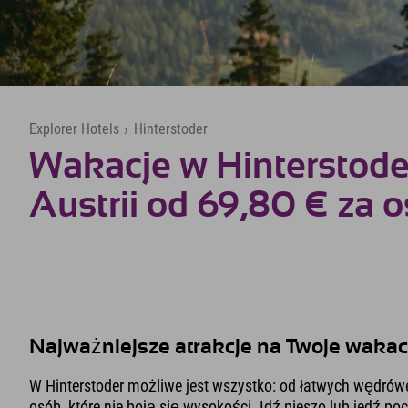
Explorer Hotels
›
Hinterstoder
Wakacje w Hinterstode
Austrii od 69,80 € za 
Najważniejsze atrakcje na Twoje wakac
W Hinterstoder możliwe jest wszystko: od łatwych wędrówe
osób, które nie boją się wysokości. Idź pieszo lub jedź po