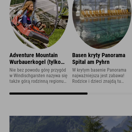
Adventure Mountain
Basen kryty Panorama
Wurbauerkogel (tylko
Spital am Pyhrn
częściowo czynny latem
Nie bez powodu górę przygód
W krytym basenie Panorama
2026 r.)
w Windischgarsten nazywa się
najważniejsza jest zabawa!
także górą rodzinną regionu
Rodzice i dzieci znajdą tu
wypoczynkowego Pyhrn-Priel.
relaks i mnóstwo zabawy przez
W końcu jest tu po prostu
cały rok – w tym panoramiczne
wszystko, czego pragnie serce
widoki!
każdego małego i dużego
odkrywcy!