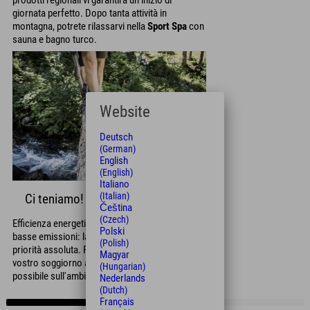
giornata perfetto. Dopo tanta attività in
montagna, potrete rilassarvi nella
Sport Spa
con
sauna e bagno turco.
Website
Deutsch
(German)
English
(English)
Italiano
(Italian)
Ci teniamo!
Čeština
(Czech)
Efficienza energetica, risparmio delle risorse e
Polski
basse emissioni: la sostenibilità è la nostra
(Polish)
priorità assoluta. Potete essere certi che il
Magyar
vostro soggiorno avrà il minimo impatto
(Hungarian)
possibile sull'ambiente.
Nederlands
(Dutch)
Français