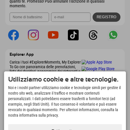
quanto te. Promesso! Puoi annullare l'iscrizione in qualsiasi
momento.
Explorer App
Carica i tuoi #ExplorerMoments, My Explorer
To Go con panoramica delle prenotazioni,
lista dei desideri, panoramica dei ristoranti e
molto altro. Scaricalo subito!
Utilizziamo cookie e altre tecnologie.
Noi e i nostri partner utilizziamo cookie e tecnologie simili per gestire il
È tempo di momenti da esploratore
nostro sito web, analizzare il traffico e mostrare contenuti
personalizzati. I dati potrebbero essere trasferiti a fornitori terzi (ad
166
4.634
km
esempio, negli Stati Uniti). Il tuo consenso è volontario e può essere
Laghi di montagna e piscine
Piste per lo sci e lo
revocato in qualsiasi momento. Per ulteriori informazioni, consulta la
avventura
snowboard
nostra informativa sulla privacy.
8.991
km
97
%
Percorsi per escursionismo
I nostri ospiti ci
e alpinismo
raccomandano