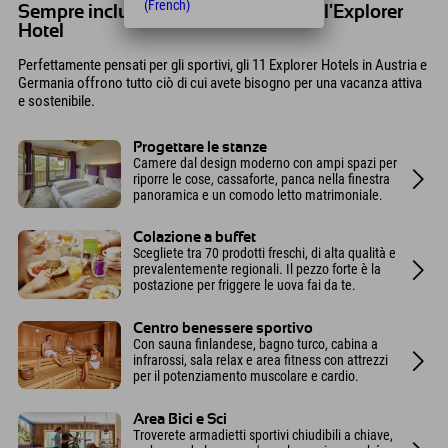
(French)
Sempre incluso nella tua vacanza all'Explorer
Hotel
Perfettamente pensati per gli sportivi, gli 11 Explorer Hotels in Austria e
Germania offrono tutto ciò di cui avete bisogno per una vacanza attiva
e sostenibile.
Progettare le stanze
Camere dal design moderno con ampi spazi per
riporre le cose, cassaforte, panca nella finestra
panoramica e un comodo letto matrimoniale.
Colazione a buffet
Scegliete tra 70 prodotti freschi, di alta qualità e
prevalentemente regionali. Il pezzo forte è la
postazione per friggere le uova fai da te.
Centro benessere sportivo
Con sauna finlandese, bagno turco, cabina a
infrarossi, sala relax e area fitness con attrezzi
per il potenziamento muscolare e cardio.
Area Bici e Sci
Troverete armadietti sportivi chiudibili a chiave,