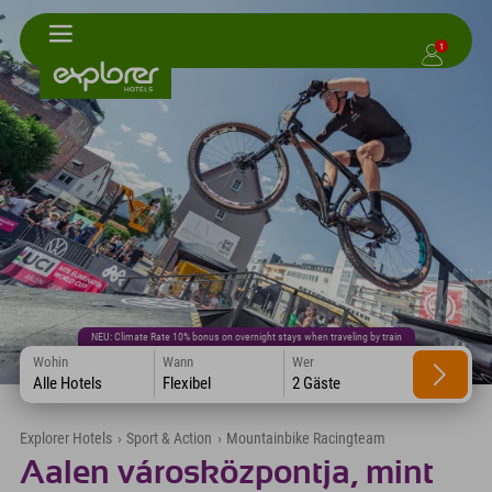
1
NEU: Climate Rate 10% bonus on overnight stays when traveling by train
Wohin
Wann
Wer
Alle Hotels
Flexibel
2 Gäste
Explorer Hotels
›
Sport & Action
›
Mountainbike Racingteam
Aalen városközpontja, mint