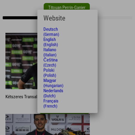
Titouan Perrin-Ganier
Website
Deutsch
(German)
English
(English)
Italiano
(Italian)
Čeština
(Czech)
Polski
(Polish)
Magyar
(Hungarian)
Nederlands
(Dutch)
Kétszeres Transalp szakaszgyőztes
Français
(French)
Rob Vanden Haesevelde