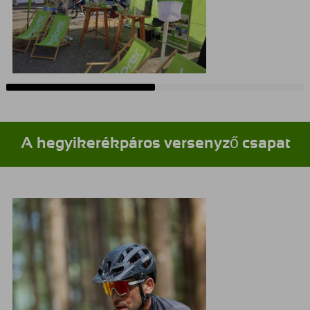
A hegyikerékpáros versenyző csapat