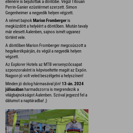
ellenére is bejutottak a döntőbe. Végül Titouan
Perrin-Ganier ezüstérmet szerzett. Simon
Gegenheimer a negyedik helyen végzett.
A német bajnok
Marion Fromberger
is
megküzdött a helyéért a döntőben. Miután tavaly
már elesett Aalenben, sajnos ismét ugyanez
történt vele.
A döntőben Marion Fromberger megcsúszott a
hegyikerékpárján, és végül a negyedik helyen
végzett.
Az Explorer Hotels az MTB versenyzőcsapat
szponzoraként is képviseltette magát az Expón.
Nagyon jó volt veled beszélgetni a helyszínen!
Minden jó dolog hármasával jön!
13-án. 2024
júliusában
harmadszorra is megrendezik a
világbajnokságot Aalenben. Szóval jegyezd fel a
dátumot a naptáradba! ;)