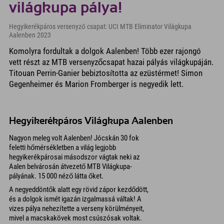
világkupa pálya!
Hegyikerékpáros versenyző csapat: UCI MTB Eliminator Világkupa
Aalenben 2023
Komolyra fordultak a dolgok Aalenben! Több ezer rajongó
vett részt az MTB versenyzőcsapat hazai pályás világkupáján.
Titouan Perrin-Ganier bebiztosította az ezüstérmet! Simon
Gegenheimer és Marion Fromberger is negyedik lett.
Hegyikerékpáros Világkupa Aalenben
Nagyon meleg volt Aalenben! Jócskán 30 fok
feletti hőmérsékletben a világ legjobb
hegyikerékpárosai másodszor vágtak neki az
Aalen belvárosán átvezető MTB Világkupa-
pályának. 15 000 néző látta őket.
A negyeddöntők alatt egy rövid zápor kezdődött,
és a dolgok ismét igazán izgalmassá váltak! A
vizes pálya nehezítette a verseny körülményeit,
mivel a macskakövek most csúszósak voltak.