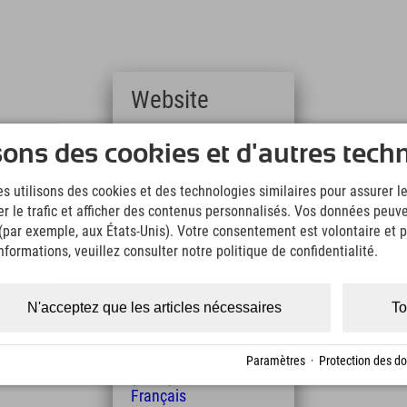
Website
Deutsch
sons des cookies et d'autres tech
(German)
English
s utilisons des cookies et des technologies similaires pour assurer 
(English)
er le trafic et afficher des contenus personnalisés. Vos données peuve
Italiano
 (par exemple, aux États-Unis). Votre consentement est volontaire et pe
(Italian)
Čeština
formations, veuillez consulter notre politique de confidentialité.
(Czech)
Polski
(Polish)
N'acceptez que les articles nécessaires
To
Magyar
(Hungarian)
Nederlands
Paramètres
·
Protection des d
(Dutch)
Français