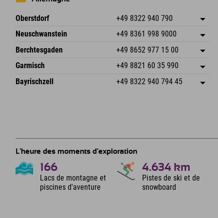
Oberstdorf
+49 8322 940 790
An der Breitach 3
Enregistrer l'adresse
Neuschwanstein
+49 8361 998 9000
87538 Fischen I. Allgäu
Informations d'arrivée
An der Riese 45
Enregistrer l'adresse
Allemagne
Réservation
Berchtesgaden
+49 8652 977 15 00
87484 Nesselwang im Allgäu
Informations d'arrivée
Envoyer un e-mail
Hofreitstr. 7
Enregistrer l'adresse
Allemagne
Réservation
Garmisch
+49 8821 60 35 990
83471 Schönau am Königssee
Informations d'arrivée
Envoyer un e-mail
Frickenstraße 22
Enregistrer l'adresse
Allemagne
Réservation
Bayrischzell
+49 8322 940 794 45
82490 Farchant
Informations d'arrivée
Envoyer un e-mail
Seebergstr. 17
Enregistrer l'adresse
Allemagne
Réservation
83735 Bayrischzell
Informations d'arrivée
Envoyer un e-mail
Allemagne
Réservation
Envoyer un e-mail
L'heure des moments d'exploration
166
4.634
km
Lacs de montagne et
Pistes de ski et de
piscines d'aventure
snowboard