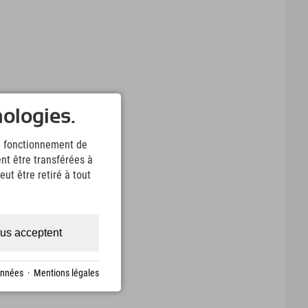
nologies.
le fonctionnement de
nt être transférées à
ut être retiré à tout
us acceptent
onnées
·
Mentions légales