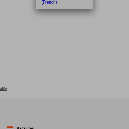
(French)
alité
.
Autriche