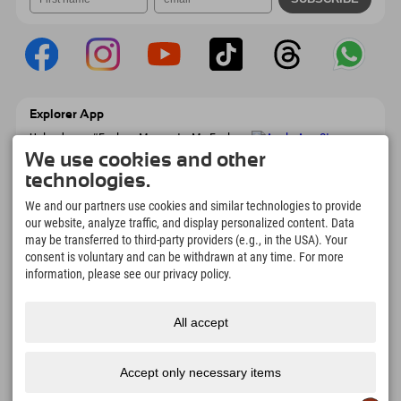
Explorer App
Upload your #ExplorerMoments, My Explorer
To Go with booking overview, bucket list,
We use cookies and other
restaurant overview, and much more.
technologies.
Download now!
We and our partners use cookies and similar technologies to provide
our website, analyze traffic, and display personalized content. Data
Time for Explorer Moments
may be transferred to third-party providers (e.g., in the USA). Your
166
4.634
km
consent is voluntary and can be withdrawn at any time. For more
Mountain lakes and
Slopes for skiing and
information, please see our privacy policy.
adventure pools
snowboarding
8.991
km
97
%
All accept
Trails for hiking and
Our guests recommend us
mountaineering
Accept only necessary items