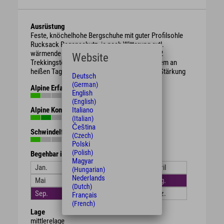
Ausrüstung
Feste, knöchelhohe Bergschuhe mit guter Profilsohle
Rucksack Regenschutz, je nach Witterung evtl.
wärmende Kleidung oder Sonnenschutz ggf. 2
Website
Trekkingstöcke ausreichend Getränke vor allem an
heißen Tagen evtl. Brotzeit / Süßigkeiten zur Stärkung
Deutsch
(German)
Alpine Erfahrung
English
(English)
Alpine Kondition
Italiano
(Italian)
Čeština
Schwindelfreiheit
(Czech)
Polski
(Polish)
Begehbar in den Monaten
Magyar
Jan.
Feb.
März
April
(Hungarian)
Nederlands
Mai
Juni
Juli
Aug.
(Dutch)
Sep.
Okt.
Nov.
Dez.
Français
(French)
Lage
mittlerelage