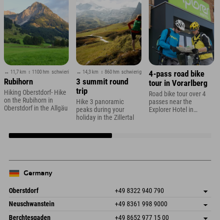
↔ 11,7 km
↕ 1100 hm
schwierig
↔ 14,3 km
↕ 860 hm
schwierig
4-pass road bike
Rubihorn
3 summit round
tour in Vorarlberg
trip
Hiking Oberstdorf- Hike
Road bike tour over 4
on the Rubihorn in
Hike 3 panoramic
passes near the
Oberstdorf in the Allgäu
peaks during your
Explorer Hotel in
holiday in the Zillertal
Montafon
Germany
Oberstdorf
+49 8322 940 790
An der Breitach 3
save address
Neuschwanstein
+49 8361 998 9000
87538 Fischen I. Allgäu
arrival info
An der Riese 45
save address
Germany
Booking
Berchtesgaden
+49 8652 977 15 00