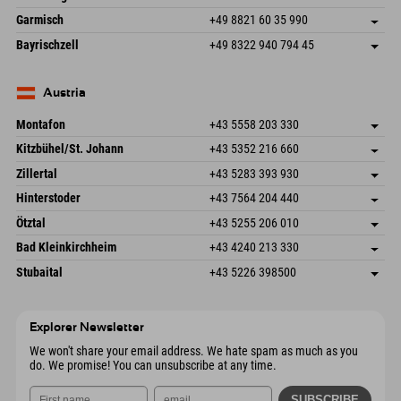
87484 Nesselwang im Allgäu
arrival info
Send email
Hofreitstr. 7
save address
Germany
Booking
Garmisch
+49 8821 60 35 990
83471 Schönau am Königssee
arrival info
Send email
Frickenstraße 22
save address
Germany
Booking
Bayrischzell
+49 8322 940 794 45
82490 Farchant
arrival info
Send email
Seebergstr. 17
save address
Germany
Booking
83735 Bayrischzell
arrival info
Send email
Germany
Booking
Austria
Send email
Montafon
+43 5558 203 330
Dorfstr. 127b
save address
Kitzbühel/St. Johann
+43 5352 216 660
6793 Gaschurn/Montafon
arrival info
Speckbacherstraße 87
save address
Austria
Booking
Zillertal
+43 5283 393 930
6380 St. Johann in Tirol
arrival info
Send email
Schmiedau 2
save address
Austria
Booking
Hinterstoder
+43 7564 204 440
6272 Kaltenbach im Zillertal
arrival info
Send email
Freizeitpark 10
save address
Austria
Booking
Ötztal
+43 5255 206 010
4573 Hinterstoder
arrival info
Send email
Gscheat 14
save address
Austria
Booking
Bad Kleinkirchheim
+43 4240 213 330
6441 Umhausen
arrival info
Send email
Dorfstraße 24
save address
Austria
Booking
Stubaital
+43 5226 398500
9546 Bad Kleinkirchheim
arrival info
Send email
Wiesenweg 6
save address
Austria
Booking
6167 Neustift im Stubaital
arrival info
Send email
Austria
Booking
Explorer Newsletter
Send email
We won't share your email address. We hate spam as much as you
do. We promise! You can unsubscribe at any time.