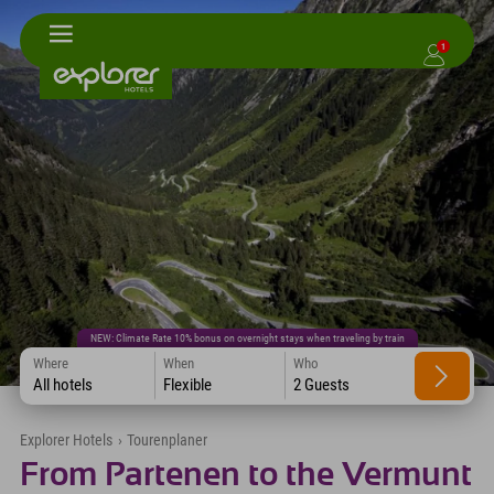
1
NEW: Climate Rate 10% bonus on overnight stays when traveling by train
Where
When
Who
All hotels
Flexible
2 Guests
Explorer Hotels
›
Tourenplaner
From Partenen to the Vermunt