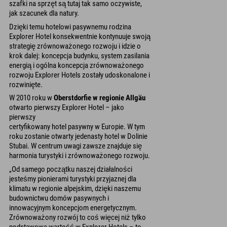
szafki na sprzęt są tutaj tak samo oczywiste,
jak szacunek dla natury.
Dzięki temu hotelowi pasywnemu rodzina
Explorer Hotel konsekwentnie kontynuuje swoją
strategię zrównoważonego rozwoju i idzie o
krok dalej: koncepcja budynku, system zasilania
energią i ogólna koncepcja zrównoważonego
rozwoju Explorer Hotels zostały udoskonalone i
rozwinięte.
W 2010 roku w
Oberstdorfie w regionie Allgäu
otwarto pierwszy Explorer Hotel – jako
pierwszy
certyfikowany hotel pasywny w Europie. W tym
roku zostanie otwarty jedenasty hotel w Dolinie
Stubai. W centrum uwagi zawsze znajduje się
harmonia turystyki i zrównoważonego rozwoju.
„Od samego początku naszej działalności
jesteśmy pionierami turystyki przyjaznej dla
klimatu w regionie alpejskim, dzięki naszemu
budownictwu domów pasywnych i
innowacyjnym koncepcjom energetycznym.
Zrównoważony rozwój to coś więcej niż tylko
podstawowa wartość w Explorer Hotels – to