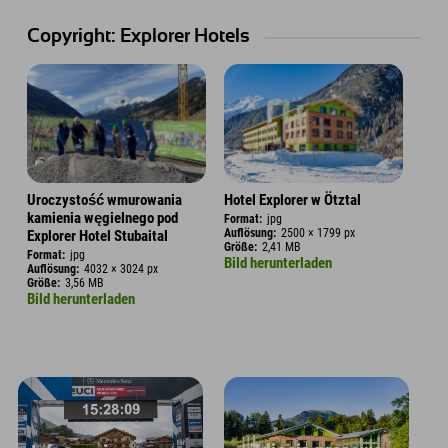
Copyright: Explorer Hotels
Uroczystość wmurowania
Hotel Explorer w Ötztal
kamienia węgielnego pod
Format:
jpg
Auflösung:
2500 × 1799 px
Explorer Hotel Stubaital
Größe:
2,41 MB
Format:
jpg
Bild herunterladen
Auflösung:
4032 × 3024 px
Größe:
3,56 MB
Bild herunterladen