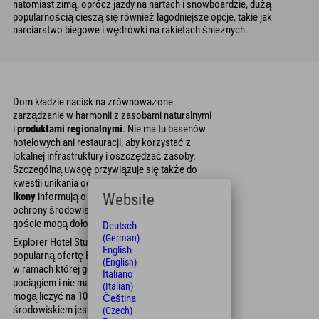
natomiast zimą, oprócz jazdy na nartach i snowboardzie, dużą
popularnością cieszą się również łagodniejsze opcje, takie jak
narciarstwo biegowe i wędrówki na rakietach śnieżnych.
Dom kładzie nacisk na zrównoważone
zarządzanie w harmonii z zasobami naturalnymi
i
produktami regionalnymi
. Nie ma tu basenów
hotelowych ani restauracji, aby korzystać z
lokalnej infrastruktury i oszczędzać zasoby.
Szczególną uwagę przywiązuje się także do
kwestii unikania odpadów. Tak zwane
Zielone
Ikony
informują o działaniach hotelu na rzecz
Website
ochrony środowiska i pokazują, w jaki sposób
goście mogą dołożyć swoją cegiełkę.
Deutsch
(German)
Explorer Hotel Stubaital zaoferuje również
English
popularną ofertę Explorer Hotel
Climate Rate
,
(English)
w ramach której goście, którzy przyjeżdżają
Italiano
pociągiem i nie mają własnego samochodu,
(Italian)
mogą liczyć na 10% zniżki. Zarządzanie
Čeština
środowiskiem jest certyfikowane zgodnie z
(Czech)