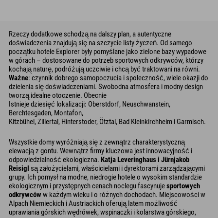
Rzeczy dodatkowe schodzą na dalszy plan, a autentyczne
doświadczenia znajdują się na szczycie listy życzeń. Od samego
początku hotele Explorer były pomyślane jako zielone bazy wypadowe
w górach – dostosowane do potrzeb sportowych odkrywców, którzy
kochają naturę, podróżują uczciwie i chcą być traktowani na równi.
Ważne
: czynnik dobrego samopoczucia i społeczność, wiele okazji do
dzielenia się doświadczeniami. Swobodna atmosfera i modny design
tworzą idealne otoczenie. Obecnie
Istnieje dziesięć lokalizacji: Oberstdorf, Neuschwanstein,
Berchtesgaden, Montafon,
Kitzbühel, Zillertal, Hinterstoder, Ötztal, Bad Kleinkirchheim i Garmisch.
Wszystkie domy wyróżniają się z zewnątrz charakterystyczną
elewacją z gontu. Wewnątrz firmy kluczowa jest innowacyjność i
odpowiedzialność ekologiczna.
Katja Leveringhaus i Jürnjakob
Reisigl
są założycielami, właścicielami i dyrektorami zarządzającymi
grupy. Ich pomysł na modne, niedrogie hotele o wysokim standardzie
ekologicznym i przystępnych cenach noclegu fascynuje
sportowych
odkrywców
w każdym wieku i o różnych dochodach. Miejscowości w
Alpach Niemieckich i Austriackich oferują latem możliwość
uprawiania górskich wędrówek, wspinaczki i kolarstwa górskiego,