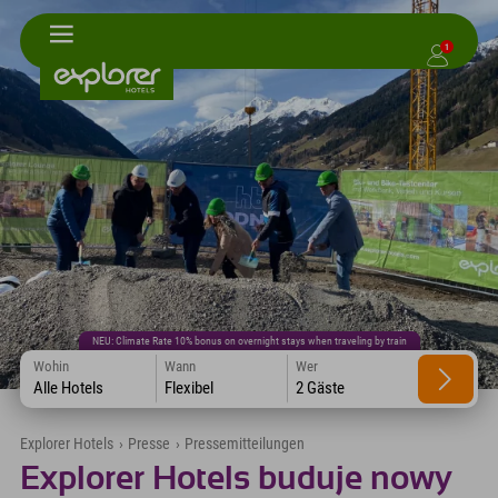
1
NEU: Climate Rate 10% bonus on overnight stays when traveling by train
Wohin
Wann
Wer
Alle Hotels
Flexibel
2 Gäste
Explorer Hotels
›
Presse
›
Pressemitteilungen
Explorer Hotels buduje nowy