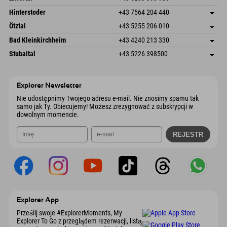
6380 St. Johann in Tirol
Informacje o przyjeździe
Wyślij e-mail
Schmiedau 2
Zapisz adres
Austria
Książka
Hinterstoder
+43 7564 204 440
6272 Kaltenbach im Zillertal
Informacje o przyjeździe
Wyślij e-mail
Freizeitpark 10
Zapisz adres
Austria
Książka
Ötztal
+43 5255 206 010
4573 Hinterstoder
Informacje o przyjeździe
Wyślij e-mail
Gscheat 14
Zapisz adres
Austria
Książka
Bad Kleinkirchheim
+43 4240 213 330
6441 Umhausen
Informacje o przyjeździe
Wyślij e-mail
Dorfstraße 24
Zapisz adres
Austria
Książka
Stubaital
+43 5226 398500
9546 Bad Kleinkirchheim
Informacje o przyjeździe
Wyślij e-mail
Wiesenweg 6
Zapisz adres
Austria
Książka
6167 Neustift im Stubaital
Informacje o przyjeździe
Wyślij e-mail
Austria
Książka
Explorer Newsletter
Wyślij e-mail
Nie udostępnimy Twojego adresu e-mail. Nie znosimy spamu tak
samo jak Ty. Obiecujemy! Możesz zrezygnować z subskrypcji w
dowolnym momencie.
Explorer App
Prześlij swoje #ExplorerMoments, My
Explorer To Go z przeglądem rezerwacji, listą