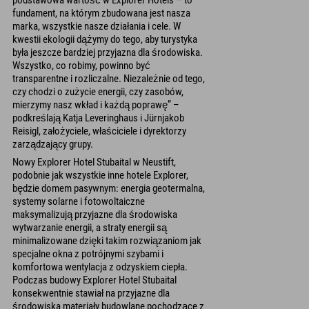
fundament, na którym zbudowana jest nasza
marka, wszystkie nasze działania i cele. W
kwestii ekologii dążymy do tego, aby turystyka
była jeszcze bardziej przyjazna dla środowiska.
Wszystko, co robimy, powinno być
transparentne i rozliczalne. Niezależnie od tego,
czy chodzi o zużycie energii, czy zasobów,
mierzymy nasz wkład i każdą poprawę” –
podkreślają Katja Leveringhaus i Jürnjakob
Reisigl, założyciele, właściciele i dyrektorzy
zarządzający grupy.
Nowy Explorer Hotel Stubaital w Neustift,
podobnie jak wszystkie inne hotele Explorer,
będzie domem pasywnym: energia geotermalna,
systemy solarne i fotowoltaiczne
maksymalizują przyjazne dla środowiska
wytwarzanie energii, a straty energii są
minimalizowane dzięki takim rozwiązaniom jak
specjalne okna z potrójnymi szybami i
komfortowa wentylacja z odzyskiem ciepła.
Podczas budowy Explorer Hotel Stubaital
konsekwentnie stawiał na przyjazne dla
środowiska materiały budowlane pochodzące z