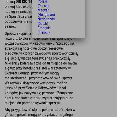
Polski
normą
DIN ISO 14001
.* Gościom, którzy dbają
(Polish)
o swój ślad ekologiczny, hotele Explorer oferują
Magyar
nocleg ze śniadaniem i możliwość korzystania
(Hungarian)
ze Sport Spa z sauną, łaźnią parową, kabiną na
Nederlands
podczerwień i siłownią
od 59,80 euro
za osobę
(Dutch)
za noc.
Français
(French)
Oprócz skupienia się na zrównoważonym
rozwoju, Explorer Hotel stawia na sportowych
wczasowiczów w każdym wieku. Szczególną
atrakcją są hotelowe
obozy rowerowe i
biegowe
, w których zawodowi sportowcy dzielą
się swoją wiedzą teoretyczną i praktyczną.
Miłośnicy kolarstwa znajdą tu miejsce do mycia
się tuż przy hotelu oraz stół warsztatowy w
Explorer Lounge, przy którym mogą
majsterkować i przygotowywać swój sprzęt.
Wskazówki dotyczące wycieczek można
uzyskać przy Ścianie Odkrywców lub od
kolegów, jak nazywa się personel. Zamykane
szafki sportowe oferują wystarczająco dużo
miejsca do przechowywania sprzętu.
Aby przygotować się na pełen wrażeń dzień w
górach, goście mogą skorzystać z bogatego