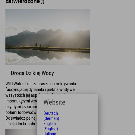
zatwierdzone ;)
Droga Dzikiej Wody
Wild Water Trail zaprasza do odkrywania
fascynującej dynamiki i piękna wody we
wszystkich jej aspektach. Ciesz się
imponującymi wodospadami, krystalicznie
Website
czystymi jeziorami górskimi i błyszczącymi
polami lodowców świecącymi w słońcu.
Deutsch
Doświadcz pełnej różnorodności wody w
(German)
English
alpejskim krajobrazie!
(English)
Italiano