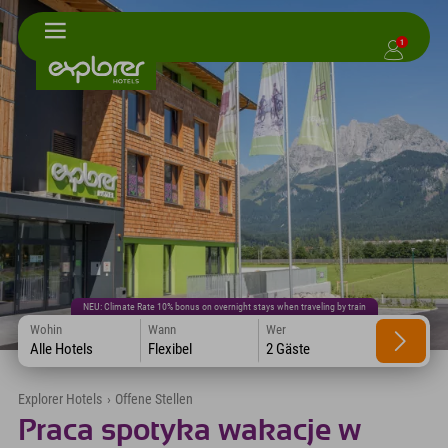
1
NEU: Climate Rate 10% bonus on overnight stays when traveling by train
Wohin
Wann
Wer
Alle Hotels
Flexibel
2 Gäste
Explorer Hotels
›
Offene Stellen
Praca spotyka wakacje w