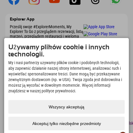
Explorer App
Prześlij swoje #ExplorerMoments, My
Explorer To Go z przeglądem rezerwacji, listą
marzeń, przeglądem restauracji i wieloma
innymi. Pobierz teraz!
Używamy plików cookie i innych
technologii.
Czas na chwile odkrywcy
My i nasi partnerzy używamy plików cookie i podobnych technologii,
166
4.634
km
aby zapewnić działanie naszej strony internetowej, analizować ruch i
Jeziora górskie i baseny
Stoki do jazdy na nartach i
wyświetlać spersonalizowane treści. Dane mogą być przekazywane
rekreacyjne
snowboardzie
zewnętrznym dostawcom (np. w USA). Twoja zgoda jest dobrowolna i
8.991
km
97
%
możesz ją wycofać w dowolnym momencie. Więcej informacji
Szlaki do pieszych
Nasi goście nas polecają
znajdziesz w naszej polityce prywatności.
wędrówek i wspinaczki
górskiej
Wszyscy akceptują
odcisk
Ochrona
Dostępność
naciskać
Certyfikaty
Praca
Polsk
Akceptuj tylko niezbędne przedmioty
danych
zrównoważonego
rozwoju