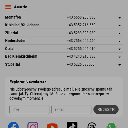
83735 Bayrischzell
Informacje o przyjeździe
Wyślij e-mail
Niemcy
Książka
Austria
Wyślij e-mail
Montafon
+43 5558 203 330
Dorfstr. 127b
Zapisz adres
Kitzbühel/St. Johann
+43 5352 216 660
6793 Gaschurn/Montafon
Informacje o przyjeździe
Speckbacherstraße 87
Zapisz adres
Austria
Książka
Zillertal
+43 5283 393 930
6380 St. Johann in Tirol
Informacje o przyjeździe
Wyślij e-mail
Schmiedau 2
Zapisz adres
Austria
Książka
Hinterstoder
+43 7564 204 440
6272 Kaltenbach im Zillertal
Informacje o przyjeździe
Wyślij e-mail
Freizeitpark 10
Zapisz adres
Austria
Książka
Ötztal
+43 5255 206 010
4573 Hinterstoder
Informacje o przyjeździe
Wyślij e-mail
Gscheat 14
Zapisz adres
Austria
Książka
Bad Kleinkirchheim
+43 4240 213 330
6441 Umhausen
Informacje o przyjeździe
Wyślij e-mail
Dorfstraße 24
Zapisz adres
Austria
Książka
Stubaital
+43 5226 398500
9546 Bad Kleinkirchheim
Informacje o przyjeździe
Wyślij e-mail
Wiesenweg 6
Zapisz adres
Austria
Książka
6167 Neustift im Stubaital
Informacje o przyjeździe
Wyślij e-mail
Austria
Książka
Explorer Newsletter
Wyślij e-mail
Nie udostępnimy Twojego adresu e-mail. Nie znosimy spamu tak
samo jak Ty. Obiecujemy! Możesz zrezygnować z subskrypcji w
dowolnym momencie.