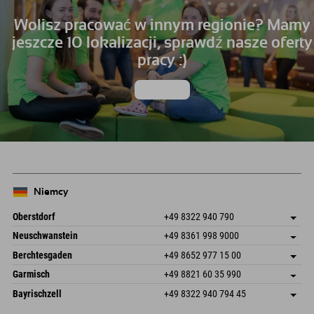
Wolisz pracować w innym regionie? Mamy
jeszcze 10 lokalizacji, sprawdź nasze oferty
pracy :)
do pracy
Niemcy
Oberstdorf
+49 8322 940 790
An der Breitach 3
Zapisz adres
Neuschwanstein
+49 8361 998 9000
87538 Fischen I. Allgäu
Informacje o przyjeździe
An der Riese 45
Zapisz adres
Niemcy
Książka
Berchtesgaden
+49 8652 977 15 00
87484 Nesselwang im Allgäu
Informacje o przyjeździe
Wyślij e-mail
Hofreitstr. 7
Zapisz adres
Niemcy
Książka
Garmisch
+49 8821 60 35 990
83471 Schönau am Königssee
Informacje o przyjeździe
Wyślij e-mail
Frickenstraße 22
Zapisz adres
Niemcy
Książka
Bayrischzell
+49 8322 940 794 45
82490 Farchant
Informacje o przyjeździe
Wyślij e-mail
Seebergstr. 17
Zapisz adres
Niemcy
Książka