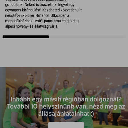
gondolunk. Neked is összefut? Tegyél egy
egynapos kirándulást! Kezdheted közvetlenül a
neustift-i Explorer Hoteltől. Útközben a
menedékházhoz festői panoráma és gazdag
alpesi növény- és állatvilág várja.
Inkább egy másik régióban dolgoznál?
További 10 helyszínünk van, nézd meg az
állásajánlatainkat :)
a munkahelyekre