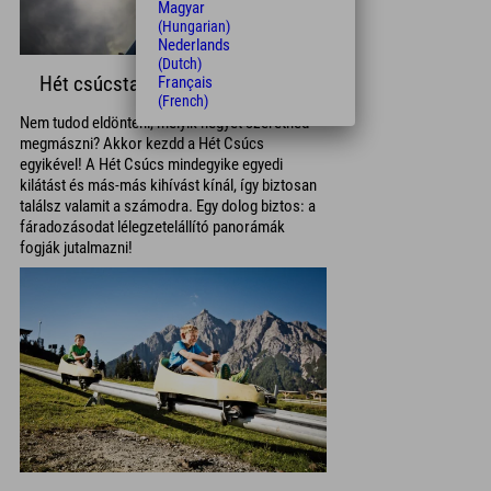
Magyar
(Hungarian)
Nederlands
(Dutch)
Français
Hét csúcstalálkozó
(French)
Nem tudod eldönteni, melyik hegyet szeretnéd
megmászni? Akkor kezdd a Hét Csúcs
egyikével! A Hét Csúcs mindegyike egyedi
kilátást és más-más kihívást kínál, így biztosan
találsz valamit a számodra. Egy dolog biztos: a
fáradozásodat lélegzetelállító panorámák
fogják jutalmazni!