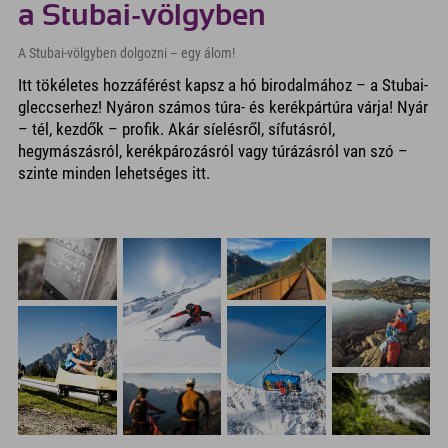
a Stubai-völgyben
A Stubai-völgyben dolgozni – egy álom!
Itt tökéletes hozzáférést kapsz a hó birodalmához – a Stubai-
gleccserhez! Nyáron számos túra- és kerékpártúra várja! Nyár
– tél, kezdők – profik. Akár síelésről, sífutásról,
hegymászásról, kerékpározásról vagy túrázásról van szó –
szinte minden lehetséges itt.