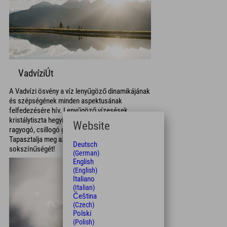
VadvíziÚt
A Vadvízi ösvény a víz lenyűgöző dinamikájának
és szépségének minden aspektusának
felfedezésére hív. Lenyűgöző vízesések,
kristálytiszta hegyi tavak és napfényben
Website
ragyogó, csillogó gleccsermezők várnak.
Tapasztalja meg az alpesi táj vízének teljes
Deutsch
sokszínűségét!
(German)
English
(English)
Italiano
(Italian)
Čeština
(Czech)
Polski
(Polish)