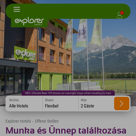
1
NEU: Climate Rate 10% bonus on overnight stays when traveling by train
Wohin
Wann
Wer
Alle Hotels
Flexibel
2 Gäste
Explorer Hotels
›
Offene Stellen
Munka és Ünnep találkozása