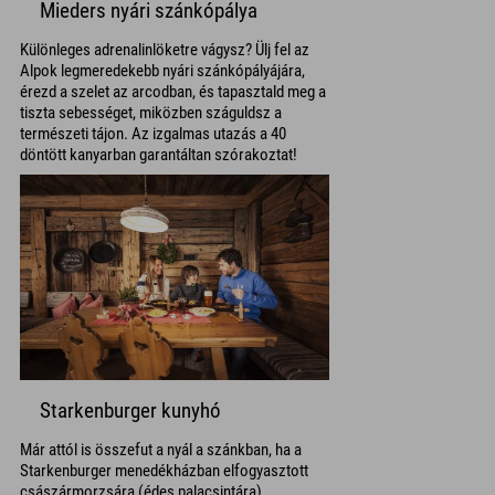
Mieders nyári szánkópálya
Különleges adrenalinlöketre vágysz? Ülj fel az
Alpok legmeredekebb nyári szánkópályájára,
érezd a szelet az arcodban, és tapasztald meg a
tiszta sebességet, miközben száguldsz a
természeti tájon. Az izgalmas utazás a 40
döntött kanyarban garantáltan szórakoztat!
Starkenburger kunyhó
Már attól is összefut a nyál a szánkban, ha a
Starkenburger menedékházban elfogyasztott
császármorzsára (édes palacsintára)