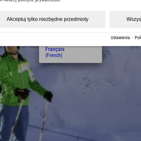
(Czech)
Polski
(Polish)
Akceptuj tylko niezbędne przedmioty
Wszys
Magyar
(Hungarian)
Nederlands
Ustawienia
·
Pol
(Dutch)
Français
(French)