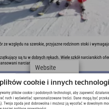
gór ze względu na szerokie, przyjazne rodzinom stoki i wymag
.
zątkujący są tu w dobrych rękach. Wiele szkół narciarskich ofe
nsowani narciarze znajdą tu coś dla siebie!
Website
Deutsch
ików cookie i innych technologi
(German)
English
żywamy plików cookie i podobnych technologii, aby zapewnić działanie
(English)
Italiano
ować ruch i wyświetlać spersonalizowane treści. Dane mogą być prz
(Italian)
). Twoja zgoda jest dobrowolna i możesz ją wycofać w dowolnym mo
Čeština
w naszej polityce prywatności.