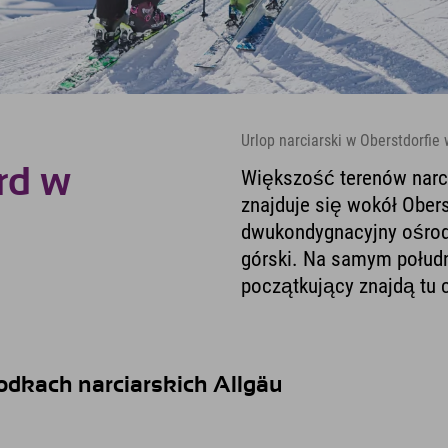
Urlop narciarski w Oberstdorfie 
rd w
Większość terenów narci
znajduje się wokół Obers
dwukondygnacyjny ośrode
górski. Na samym połudn
początkujący znajdą tu c
rodkach narciarskich Allgäu