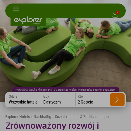
1
NOWOŚĆ: Stawka klimatyczna 10% premii za noclegi w przypadku podróży pociągiem
Gdzie
Gdy
Kto
Wszystkie hotele
Elastyczny
2 Goście
Explorer Hotels
›
Nachhaltig
›
Sozial
›
Labels & Zertifizierungen
Zrównoważony rozwój i