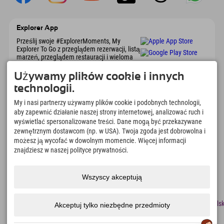
Explorer App
Prześlij swoje #ExplorerMoments, My
Explorer To Go z przeglądem rezerwacji, listą
marzeń, przeglądem restauracji i wieloma
innymi. Pobierz teraz!
Używamy plików cookie i innych
technologii.
Czas na chwile odkrywcy
My i nasi partnerzy używamy plików cookie i podobnych technologii,
166
4.634
km
aby zapewnić działanie naszej strony internetowej, analizować ruch i
Jeziora górskie i baseny
Stoki do jazdy na nartach i
wyświetlać spersonalizowane treści. Dane mogą być przekazywane
rekreacyjne
snowboardzie
zewnętrznym dostawcom (np. w USA). Twoja zgoda jest dobrowolna i
8.991
km
97
%
możesz ją wycofać w dowolnym momencie. Więcej informacji
Szlaki do pieszych
Nasi goście nas polecają
znajdziesz w naszej polityce prywatności.
wędrówek i wspinaczki
górskiej
Wszyscy akceptują
odcisk
Ochrona
Dostępność
naciskać
Certyfikaty
Praca
Polsk
Akceptuj tylko niezbędne przedmioty
danych
zrównoważonego
rozwoju