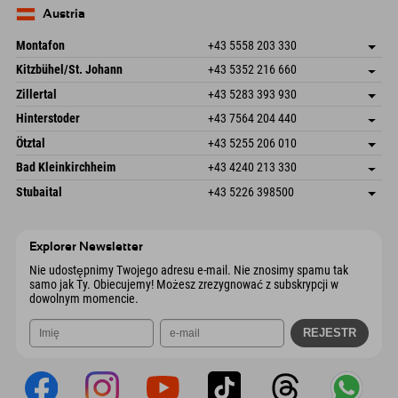
Wyślij e-mail
Niemcy
Książka
Austria
Wyślij e-mail
Montafon
+43 5558 203 330
Dorfstr. 127b
Zapisz adres
Kitzbühel/St. Johann
+43 5352 216 660
6793 Gaschurn/Montafon
Informacje o przyjeździe
Speckbacherstraße 87
Zapisz adres
Austria
Książka
Zillertal
+43 5283 393 930
6380 St. Johann in Tirol
Informacje o przyjeździe
Wyślij e-mail
Schmiedau 2
Zapisz adres
Austria
Książka
Hinterstoder
+43 7564 204 440
6272 Kaltenbach im Zillertal
Informacje o przyjeździe
Wyślij e-mail
Freizeitpark 10
Zapisz adres
Austria
Książka
Ötztal
+43 5255 206 010
4573 Hinterstoder
Informacje o przyjeździe
Wyślij e-mail
Gscheat 14
Zapisz adres
Austria
Książka
Bad Kleinkirchheim
+43 4240 213 330
6441 Umhausen
Informacje o przyjeździe
Wyślij e-mail
Dorfstraße 24
Zapisz adres
Austria
Książka
Stubaital
+43 5226 398500
9546 Bad Kleinkirchheim
Informacje o przyjeździe
Wyślij e-mail
Wiesenweg 6
Zapisz adres
Austria
Książka
6167 Neustift im Stubaital
Informacje o przyjeździe
Wyślij e-mail
Austria
Książka
Explorer Newsletter
Wyślij e-mail
Nie udostępnimy Twojego adresu e-mail. Nie znosimy spamu tak
samo jak Ty. Obiecujemy! Możesz zrezygnować z subskrypcji w
dowolnym momencie.