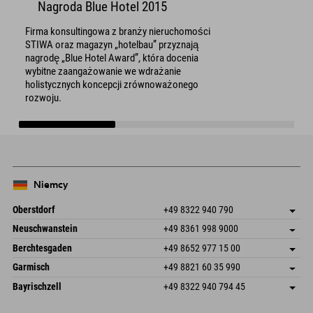
Nagroda Blue Hotel 2015
Firma konsultingowa z branży nieruchomości
STIWA oraz magazyn „hotelbau” przyznają
nagrodę „Blue Hotel Award”, która docenia
wybitne zaangażowanie we wdrażanie
holistycznych koncepcji zrównoważonego
rozwoju.
Niemcy
Oberstdorf
+49 8322 940 790
An der Breitach 3
Zapisz adres
Neuschwanstein
+49 8361 998 9000
87538 Fischen I. Allgäu
Informacje o przyjeździe
An der Riese 45
Zapisz adres
Niemcy
Książka
Berchtesgaden
+49 8652 977 15 00
87484 Nesselwang im Allgäu
Informacje o przyjeździe
Wyślij e-mail
Hofreitstr. 7
Zapisz adres
Niemcy
Książka
Garmisch
+49 8821 60 35 990
83471 Schönau am Königssee
Informacje o przyjeździe
Wyślij e-mail
Frickenstraße 22
Zapisz adres
Niemcy
Książka
Bayrischzell
+49 8322 940 794 45
82490 Farchant
Informacje o przyjeździe
Wyślij e-mail
Seebergstr. 17
Zapisz adres
Niemcy
Książka
83735 Bayrischzell
Informacje o przyjeździe