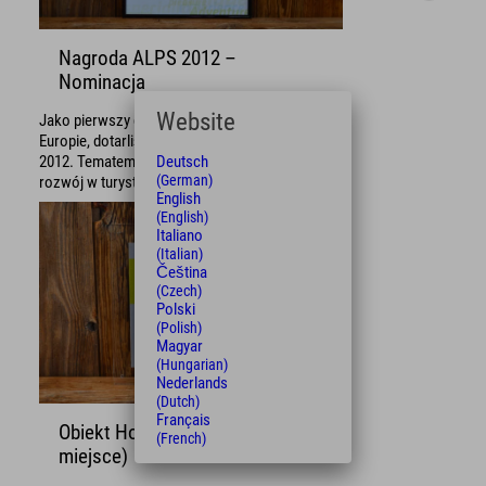
Nagroda ALPS 2012 –
Nominacja
Website
Jako pierwszy certyfikowany hotel pasywny w
Europie, dotarliśmy do finału ALPS Awards
Deutsch
2012. Tematem nagrody był „Zrównoważony
(German)
rozwój w turystyce alpejskiej”.
English
(English)
Italiano
(Italian)
Čeština
(Czech)
Polski
(Polish)
Magyar
(Hungarian)
Nederlands
(Dutch)
Français
Obiekt Hotelowy Roku 2012 (2.
(French)
miejsce)