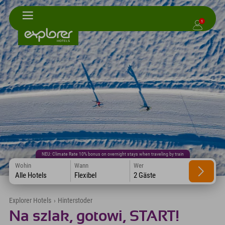
1
NEU: Climate Rate 10% bonus on overnight stays when traveling by train
Wohin
Wann
Wer
Alle Hotels
Flexibel
2 Gäste
Explorer Hotels
›
Hinterstoder
Na szlak, gotowi, START!