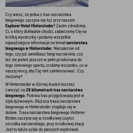
Czy wiesz, że jedna z tras narciarstwa
biegowego zaczyna się tuż przy naszym
Explorer Hotel Hinterstoder
? Zanim zdradzimy
Ci, o który dokładnie chodzi, zabierzemy Cię na
krótką wycieczkę i podamy wszystkie
najważniejsze informacje na temat
narciarstwa
biegowego w Hinterstoder
. Niezależnie od
tego, czy już uwielbiasz biegi narciarskie, czy
też nie jesteś jeszcze w pełni przekonany do
tego zimowego sportu, zrobimy wszystko, co w
naszej mocy, aby Cię nim zainteresować. Czy
możemy?
W Hinterstoder w Górnej Austrii możesz
ćwiczyć na
28 kilometrach tras narciarstwa
biegowego
. Połowa tras przygotowana jest w
stylu łyżwowym. Dłuższa trasa narciarstwa
biegowego w Hinterstoder znajduje się w
dolinie. Trasa narciarstwa biegowego Hutterer
Böden zaczyna się w środkowej części
ośrodka narciarskiego, przy środkowej stacji.
Jest tu także szlak do pieszych wędrówek