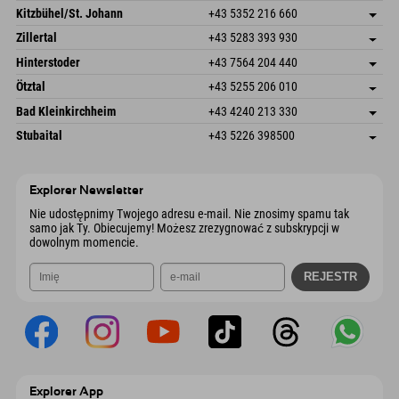
Dorfstr. 127b
Zapisz adres
Kitzbühel/St. Johann
+43 5352 216 660
6793 Gaschurn/Montafon
Informacje o przyjeździe
Speckbacherstraße 87
Zapisz adres
Austria
Książka
Zillertal
+43 5283 393 930
6380 St. Johann in Tirol
Informacje o przyjeździe
Wyślij e-mail
Schmiedau 2
Zapisz adres
Austria
Książka
Hinterstoder
+43 7564 204 440
6272 Kaltenbach im Zillertal
Informacje o przyjeździe
Wyślij e-mail
Freizeitpark 10
Zapisz adres
Austria
Książka
Ötztal
+43 5255 206 010
4573 Hinterstoder
Informacje o przyjeździe
Wyślij e-mail
Gscheat 14
Zapisz adres
Austria
Książka
Bad Kleinkirchheim
+43 4240 213 330
6441 Umhausen
Informacje o przyjeździe
Wyślij e-mail
Dorfstraße 24
Zapisz adres
Austria
Książka
Stubaital
+43 5226 398500
9546 Bad Kleinkirchheim
Informacje o przyjeździe
Wyślij e-mail
Wiesenweg 6
Zapisz adres
Austria
Książka
6167 Neustift im Stubaital
Informacje o przyjeździe
Wyślij e-mail
Austria
Książka
Explorer Newsletter
Wyślij e-mail
Nie udostępnimy Twojego adresu e-mail. Nie znosimy spamu tak
samo jak Ty. Obiecujemy! Możesz zrezygnować z subskrypcji w
dowolnym momencie.
Explorer App