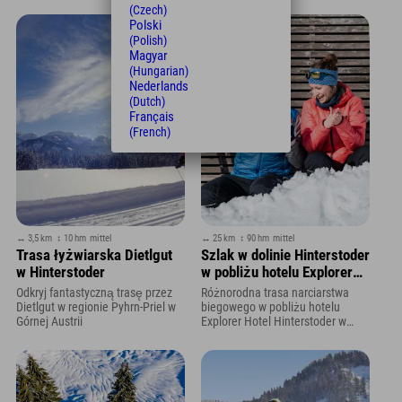
(Czech)
Polski
(Polish)
Magyar
(Hungarian)
Nederlands
(Dutch)
Français
(French)
↔ 3,5 km
↕ 10 hm
mittel
↔ 25 km
↕ 90 hm
mittel
Trasa łyżwiarska Dietlgut
Szlak w dolinie Hinterstoder
w Hinterstoder
w pobliżu hotelu Explorer
Hotel Hinterstoder
Odkryj fantastyczną trasę przez
Różnorodna trasa narciarstwa
Dietlgut w regionie Pyhrn-Priel w
biegowego w pobliżu hotelu
Górnej Austrii
Explorer Hotel Hinterstoder w
Górnej Austrii