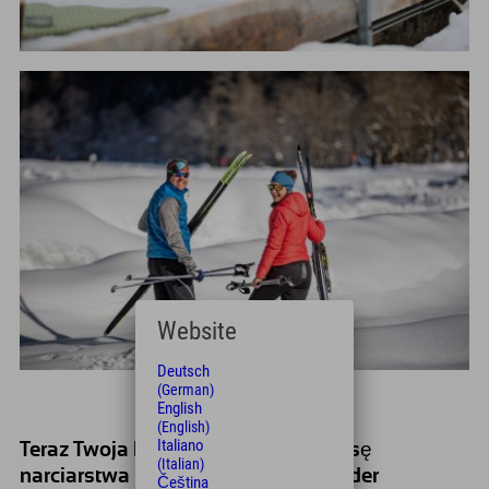
Website
Deutsch
(German)
English
(English)
Italiano
Teraz Twoja kolej - Odkryj swoją trasę
(Italian)
narciarstwa biegowego w Hinterstoder
Čeština