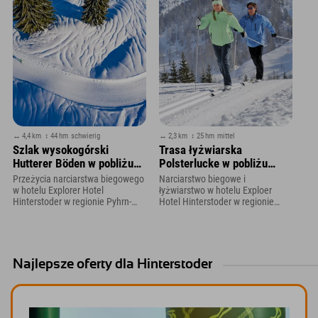
↔ 4,4 km
↕ 44 hm
schwierig
↔ 2,3 km
↕ 25 hm
mittel
Szlak wysokogórski
Trasa łyżwiarska
Hutterer Böden w pobliżu
Polsterlucke w pobliżu
Explorer Hotel Hinterstoder
hotelu Explorer
Przeżycia narciarstwa biegowego
Narciarstwo biegowe i
Hinterstoder
w hotelu Explorer Hotel
łyżwiarstwo w hotelu Exploer
Hinterstoder w regionie Pyhrn-
Hotel Hinterstoder w regionie
Priel
Pyhrn-Priel
Najlepsze oferty dla Hinterstoder