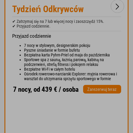
Tydzień Odkrywców
✔ Zatrzymaj się na 7 lub więcej nocy i zaoszczędź 15%.
✔ Przyjazd codziennie.
Przyjazd codziennie
7 nocy w stylowym, designerskim pokoju
Pyszne śniadanie w formie bufetu
Bezpłatna karta Pyhrn-Priel od maja do października
Sportowe spa z sauną, łaźnią parową, kabiną na
podczerwień, strefą fitness i pokojem relaksu
Bezpłatne Wi-Fi w całym hotelu
Ośrodek rowerowo-narciarski Explorer: myjnia rowerowa i
warsztat do utrzymania sprzętu sportowego w formie
7 nocy, od 439 € / osoba
Zarezerwuj teraz