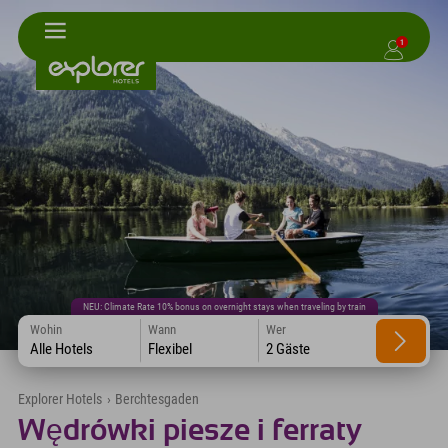
1
NEU: Climate Rate 10% bonus on overnight stays when traveling by train
Wohin
Wann
Wer
Alle Hotels
Flexibel
2 Gäste
Explorer Hotels
›
Berchtesgaden
Wędrówki piesze i ferraty