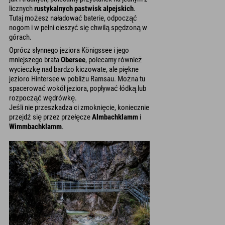
licznych
rustykalnych pastwisk alpejskich
.
Tutaj możesz naładować baterie, odpocząć
nogom i w pełni cieszyć się chwilą spędzoną w
górach.
Oprócz słynnego jeziora Königssee i jego
mniejszego brata
Obersee
, polecamy również
wycieczkę nad bardzo kiczowate, ale piękne
jezioro Hintersee w pobliżu Ramsau. Można tu
spacerować wokół jeziora, popływać łódką lub
rozpocząć wędrówkę.
Jeśli nie przeszkadza ci zmoknięcie, koniecznie
przejdź się przez przełęcze
Almbachklamm
i
Wimmbachklamm
.