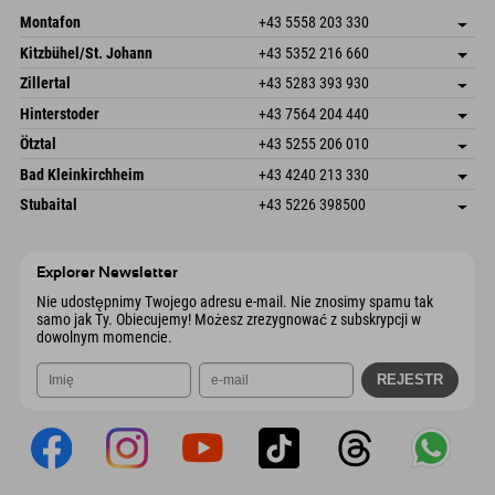
Montafon
+43 5558 203 330
Dorfstr. 127b
Zapisz adres
Kitzbühel/St. Johann
+43 5352 216 660
6793 Gaschurn/Montafon
Informacje o przyjeździe
Speckbacherstraße 87
Zapisz adres
Austria
Książka
Zillertal
+43 5283 393 930
6380 St. Johann in Tirol
Informacje o przyjeździe
Wyślij e-mail
Schmiedau 2
Zapisz adres
Austria
Książka
Hinterstoder
+43 7564 204 440
6272 Kaltenbach im Zillertal
Informacje o przyjeździe
Wyślij e-mail
Freizeitpark 10
Zapisz adres
Austria
Książka
Ötztal
+43 5255 206 010
4573 Hinterstoder
Informacje o przyjeździe
Wyślij e-mail
Gscheat 14
Zapisz adres
Austria
Książka
Bad Kleinkirchheim
+43 4240 213 330
6441 Umhausen
Informacje o przyjeździe
Wyślij e-mail
Dorfstraße 24
Zapisz adres
Austria
Książka
Stubaital
+43 5226 398500
9546 Bad Kleinkirchheim
Informacje o przyjeździe
Wyślij e-mail
Wiesenweg 6
Zapisz adres
Austria
Książka
6167 Neustift im Stubaital
Informacje o przyjeździe
Wyślij e-mail
Austria
Książka
Explorer Newsletter
Wyślij e-mail
Nie udostępnimy Twojego adresu e-mail. Nie znosimy spamu tak
samo jak Ty. Obiecujemy! Możesz zrezygnować z subskrypcji w
dowolnym momencie.