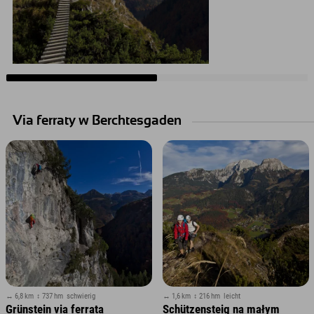
Via ferraty w Berchtesgaden
↔ 6,8 km
↕ 737 hm
schwierig
↔ 1,6 km
↕ 216 hm
leicht
Grünstein via ferrata
Schützensteig na małym