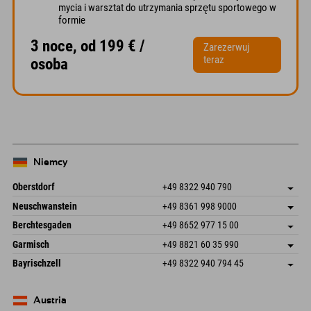
mycia i warsztat do utrzymania sprzętu sportowego w
formie
3 noce, od 199 € /
Zarezerwuj
teraz
osoba
Niemcy
Oberstdorf
+49 8322 940 790
An der Breitach 3
Zapisz adres
Neuschwanstein
+49 8361 998 9000
87538 Fischen I. Allgäu
Informacje o przyjeździe
An der Riese 45
Zapisz adres
Niemcy
Książka
Berchtesgaden
+49 8652 977 15 00
87484 Nesselwang im Allgäu
Informacje o przyjeździe
Wyślij e-mail
Hofreitstr. 7
Zapisz adres
Niemcy
Książka
Garmisch
+49 8821 60 35 990
83471 Schönau am Königssee
Informacje o przyjeździe
Wyślij e-mail
Frickenstraße 22
Zapisz adres
Niemcy
Książka
Bayrischzell
+49 8322 940 794 45
82490 Farchant
Informacje o przyjeździe
Wyślij e-mail
Seebergstr. 17
Zapisz adres
Niemcy
Książka
83735 Bayrischzell
Informacje o przyjeździe
Wyślij e-mail
Niemcy
Książka
Austria
Wyślij e-mail