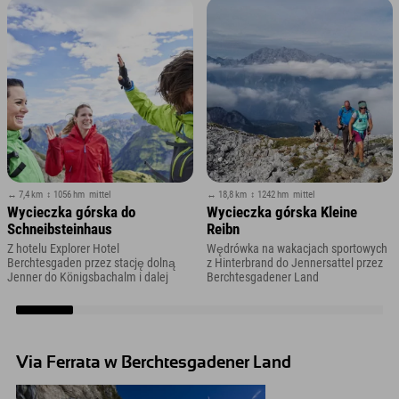
↔ 7,4 km
↕ 1056 hm
mittel
↔ 18,8 km
↕ 1242 hm
mittel
Wycieczka górska do
Wycieczka górska Kleine
Schneibsteinhaus
Reibn
Z hotelu Explorer Hotel
Wędrówka na wakacjach sportowych
Berchtesgaden przez stację dolną
z Hinterbrand do Jennersattel przez
Jenner do Königsbachalm i dalej
Berchtesgadener Land
Via Ferrata w Berchtesgadener Land