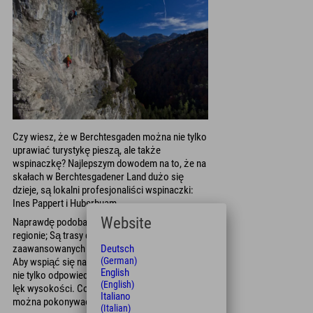
Czy wiesz, że w Berchtesgaden można nie tylko
uprawiać turystykę pieszą, ale także
wspinaczkę? Najlepszym dowodem na to, że na
skałach w Berchtesgadener Land dużo się
dzieje, są lokalni profesjonaliści wspinaczki:
Ines Pappert i Huberbuam.
Website
Naprawdę podobają nam się
via ferraty
w tym
regionie; Są trasy dla początkujących i
zaawansowanych wspinaczy.
Deutsch
(German)
Aby wspiąć się na Via Ferratę, potrzebny jest
English
nie tylko odpowiedni sprzęt i technika, ale także
(English)
lęk wysokości. Co najważniejsze, wspinaczkę
Italiano
można pokonywać powoli.
(Italian)