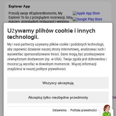
Explorer App
Prześlij swoje #ExplorerMoments, My
Explorer To Go z przeglądem rezerwacji, listą
marzeń, przeglądem restauracji i wieloma
innymi. Pobierz teraz!
Używamy plików cookie i innych
technologii.
Czas na chwile odkrywcy
My i nasi partnerzy używamy plików cookie i podobnych technologii,
166
4.634
km
aby zapewnić działanie naszej strony internetowej, analizować ruch i
Jeziora górskie i baseny
Stoki do jazdy na nartach i
wyświetlać spersonalizowane treści. Dane mogą być przekazywane
rekreacyjne
snowboardzie
zewnętrznym dostawcom (np. w USA). Twoja zgoda jest dobrowolna i
8.991
km
97
%
możesz ją wycofać w dowolnym momencie. Więcej informacji
Szlaki do pieszych
Nasi goście nas polecają
znajdziesz w naszej polityce prywatności.
wędrówek i wspinaczki
górskiej
Wszyscy akceptują
odcisk
Ochrona
Dostępność
naciskać
Certyfikaty
Praca
Polsk
Akceptuj tylko niezbędne przedmioty
danych
zrównoważonego
rozwoju
Utworzono za pomocą Tramino
Ustawienia
·
Polityka prywatności
·
odcisk