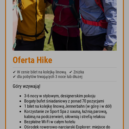
Oferta Hike
✔ W cenie bilet na kolejkę linową
✔ Zniżka
✔ dla pobytów trwających 3 noce lub dłużej
Góry wzywają!
3-6 nocy w stylowym, designerskim pokoju
Bogaty bufet śniadaniowy z ponad 70 pozycjami
1 bilet na kolejkę linową Jennerbahn (w górę i w dół)
Korzystanie ze Sport Spa z sauną, łaźnią parową,
kabiną na podczerwień, siłownią i strefą relaksu
Bezpłatne Wi-Fi w całym hotelu
Ośrodek rowerowo-narciarski Explorer: miejsce do