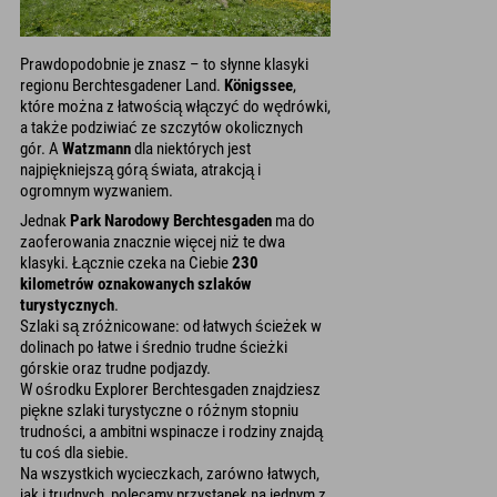
Prawdopodobnie je znasz – to słynne klasyki
regionu Berchtesgadener Land.
Königssee
,
które można z łatwością włączyć do wędrówki,
a także podziwiać ze szczytów okolicznych
gór. A
Watzmann
dla niektórych jest
najpiękniejszą górą świata, atrakcją i
ogromnym wyzwaniem.
Jednak
Park Narodowy Berchtesgaden
ma do
zaoferowania znacznie więcej niż te dwa
klasyki. Łącznie czeka na Ciebie
230
kilometrów oznakowanych szlaków
turystycznych
.
Szlaki są zróżnicowane: od łatwych ścieżek w
dolinach po łatwe i średnio trudne ścieżki
górskie oraz trudne podjazdy.
W ośrodku Explorer Berchtesgaden znajdziesz
piękne szlaki turystyczne o różnym stopniu
trudności, a ambitni wspinacze i rodziny znajdą
tu coś dla siebie.
Na wszystkich wycieczkach, zarówno łatwych,
jak i trudnych, polecamy przystanek na jednym z