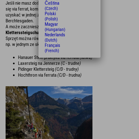
Čeština
Jeśli nie masz doświadczenia lub nie obawiasz
(Czech)
się via ferrat, kompetentne wsparcie możesz
Polski
uzyskać w jednej ze szkół górskich i via ferrat w
(Polish)
Berchtesgaden.
Magyar
A może zaczniesz od kursu degustacyjnego w
(Hungarian)
Kletterssteigschule Berchtesgaden
?
Nederlands
Sprzęt można również wypożyczyć na miejscu,
(Dutch)
np. w jednym ze sklepów Intersports.
Français
(French)
Hanauer Stein praktyka via ferrata
(łatwa)
Laxersteig na Jennerze
(C - trudne)
Pidinger Klettersteig
(C/D - trudny)
Hochthron via ferrata
(C/D - trudna)