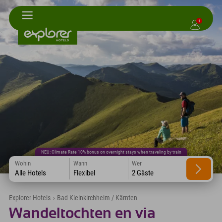
1
NEU: Climate Rate 10% bonus on overnight stays when traveling by train
Wohin
Wann
Wer
Alle Hotels
Flexibel
2 Gäste
Explorer Hotels
›
Bad Kleinkirchheim / Kärnten
Wandeltochten en via