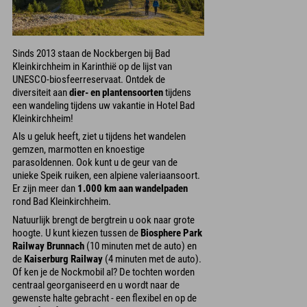
Sinds 2013 staan de Nockbergen bij Bad
Kleinkirchheim in Karinthië op de lijst van
UNESCO-biosfeerreservaat. Ontdek de
diversiteit aan
dier- en plantensoorten
tijdens
een wandeling tijdens uw vakantie in Hotel Bad
Kleinkirchheim!
Als u geluk heeft, ziet u tijdens het wandelen
gemzen, marmotten en knoestige
parasoldennen. Ook kunt u de geur van de
unieke Speik ruiken, een alpiene valeriaansoort.
Er zijn meer dan
1.000 km aan wandelpaden
rond Bad Kleinkirchheim.
Natuurlijk brengt de bergtrein u ook naar grote
hoogte. U kunt kiezen tussen de
Biosphere Park
Railway Brunnach
(10 minuten met de auto) en
de
Kaiserburg Railway
(4 minuten met de auto).
Of ken je de Nockmobil al? De tochten worden
centraal georganiseerd en u wordt naar de
gewenste halte gebracht - een flexibel en op de