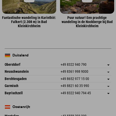
Fantastische wandeling in Karinthië:
Puur natuur! Een prachtige
Falkert (2.308 m) in Bad
wandeling in de Nockberge bij Bad
Kleinkirchheim
Kleinkirchheim
Duitsland
Oberstdorf
+49 8322 940 790
An der Breitach 3
Adres opslaan
Neuschwanstein
+49 8361 998 9000
87538 Fischen I. Allgäu
Aankomstinformatie
An der Riese 45
Adres opslaan
Duitsland
Booking
Berchtesgaden
+49 8652 977 15 00
87484 Nesselwang im Allgäu
Aankomstinformatie
E-mail verzenden
Hofreitstr. 7
Adres opslaan
Duitsland
Booking
Garmisch
+49 8821 60 35 990
83471 Schönau am Königssee
Aankomstinformatie
E-mail verzenden
Frickenstraße 22
Adres opslaan
Duitsland
Booking
Bayrischzell
+49 8322 940 794 45
82490 Farchant
Aankomstinformatie
E-mail verzenden
Seebergstr. 17
Adres opslaan
Duitsland
Booking
83735 Bayrischzell
Aankomstinformatie
E-mail verzenden
Duitsland
Booking
Oostenrijk
E-mail verzenden
Montafon
+43 5558 203 330