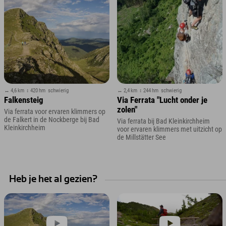
↔ 4,6 km
↕ 420 hm
schwierig
↔ 2,4 km
↕ 244 hm
schwierig
Falkensteig
Via Ferrata "Lucht onder je
zolen"
Via ferrata voor ervaren klimmers op
de Falkert in de Nockberge bij Bad
Via ferrata bij Bad Kleinkirchheim
Kleinkirchheim
voor ervaren klimmers met uitzicht op
de Millstätter See
Heb je het al gezien?