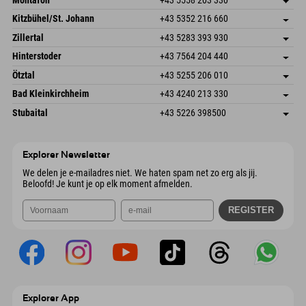
Dorfstr. 127b
Adres opslaan
Kitzbühel/St. Johann
+43 5352 216 660
6793 Gaschurn/Montafon
Aankomstinformatie
Speckbacherstraße 87
Adres opslaan
Oostenrijk
Booking
Zillertal
+43 5283 393 930
6380 St. Johann in Tirol
Aankomstinformatie
E-mail verzenden
Schmiedau 2
Adres opslaan
Oostenrijk
Booking
Hinterstoder
+43 7564 204 440
6272 Kaltenbach im Zillertal
Aankomstinformatie
E-mail verzenden
Freizeitpark 10
Adres opslaan
Oostenrijk
Booking
Ötztal
+43 5255 206 010
4573 Hinterstoder
Aankomstinformatie
E-mail verzenden
Gscheat 14
Adres opslaan
Oostenrijk
Booking
Bad Kleinkirchheim
+43 4240 213 330
6441 Umhausen
Aankomstinformatie
E-mail verzenden
Dorfstraße 24
Adres opslaan
Oostenrijk
Booking
Stubaital
+43 5226 398500
9546 Bad Kleinkirchheim
Aankomstinformatie
E-mail verzenden
Wiesenweg 6
Adres opslaan
Oostenrijk
Booking
6167 Neustift im Stubaital
Aankomstinformatie
E-mail verzenden
Oostenrijk
Booking
Explorer Newsletter
E-mail verzenden
We delen je e-mailadres niet. We haten spam net zo erg als jij.
Beloofd! Je kunt je op elk moment afmelden.
Explorer App