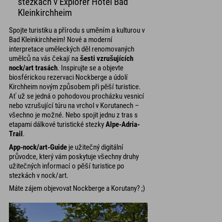
stezkách v Explorer Hotel Bad
Kleinkirchheim
Spojte turistiku a přírodu s uměním a kulturou v
Bad Kleinkirchheim! Nové a moderní
interpretace uměleckých děl renomovaných
umělců na vás čekají na
šesti vzrušujících
nock/art trasách
. Inspirujte se a objevte
biosférickou rezervaci Nockberge a údolí
Kirchheim novým způsobem při pěší turistice.
Ať už se jedná o pohodovou procházku vesnicí
nebo vzrušující túru na vrchol v Korutanech –
všechno je možné. Nebo spojit jednu z tras s
etapami dálkové turistické stezky
Alpe-Adria-
Trail
.
App-nock/art-Guide
je užitečný digitální
průvodce, který vám poskytuje všechny druhy
užitečných informací o pěší turistice po
stezkách v nock/art.
Máte zájem objevovat Nockberge a Korutany? ;)