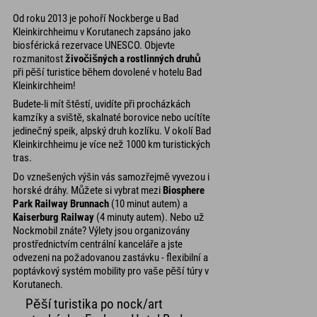
Od roku 2013 je pohoří Nockberge u Bad
Kleinkirchheimu v Korutanech zapsáno jako
biosférická rezervace UNESCO. Objevte
rozmanitost
živočišných a rostlinných druhů
při pěší turistice během dovolené v hotelu Bad
Kleinkirchheim!
Budete-li mít štěstí, uvidíte při procházkách
kamzíky a sviště, skalnaté borovice nebo ucítíte
jedinečný speik, alpský druh kozlíku. V okolí Bad
Kleinkirchheimu je více než 1000 km turistických
tras.
Do vznešených výšin vás samozřejmě vyvezou i
horské dráhy. Můžete si vybrat mezi
Biosphere
Park Railway Brunnach
(10 minut autem) a
Kaiserburg Railway
(4 minuty autem). Nebo už
Nockmobil znáte? Výlety jsou organizovány
prostřednictvím centrální kanceláře a jste
odvezeni na požadovanou zastávku - flexibilní a
poptávkový systém mobility pro vaše pěší túry v
Korutanech.
Pěší turistika po nock/art