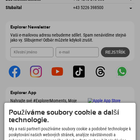
6441 Umhausen
Informace o příjezdu
Odeslat e-mail
Dorfstraße 24
Uložit adresu
Rakousko
Objednat
Stubaital
+43 5226 398500
9546 Bad Kleinkirchheim
Informace o příjezdu
Odeslat e-mail
Wiesenweg 6
Uložit adresu
Rakousko
Objednat
6167 Neustift im Stubaital
Informace o příjezdu
Odeslat e-mail
Rakousko
Objednat
Explorer Newsletter
Odeslat e-mail
Vaši e-mailovou adresu nebudeme sdílet. Spam nenávidíme stejně
jako vy. Slibujeme! Odběr můžete kdykoli zrušit.
Explorer App
Nahrajte své #ExplorerMoments, Moje
Explorer To Go s přehledem rezervací,
seznamem míst, která chcete navštívit,
Používáme soubory cookie a další
přehledem restaurací a mnoha dalšími
technologie.
věcmi. Stáhněte si hned!
My a naši partneři používáme soubory cookie a podobné technologie k
poskytování našich webových stránek, analýze návštěvnosti a
Čas na chvilky objevitelů