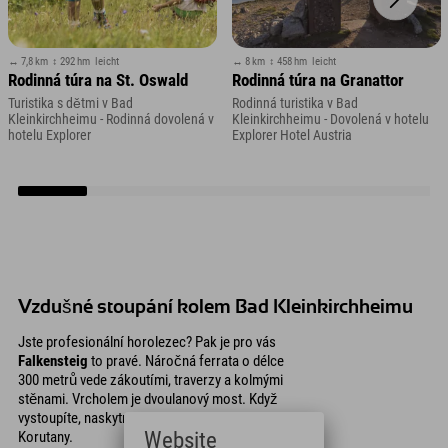
↔ 7,8 km
↕ 292 hm
leicht
↔ 8 km
↕ 458 hm
leicht
Rodinná túra na St. Oswald
Rodinná túra na Granattor
Turistika s dětmi v Bad
Rodinná turistika v Bad
Kleinkirchheimu - Rodinná dovolená v
Kleinkirchheimu - Dovolená v hotelu
hotelu Explorer
Explorer Hotel Austria
Vzdušné stoupání kolem Bad Kleinkirchheimu
Jste profesionální horolezec? Pak je pro vás
Falkensteig
to pravé. Náročná ferrata o délce
300 metrů vede zákoutími, traverzy a kolmými
stěnami. Vrcholem je dvoulanový most. Když
vystoupíte, naskytne se vám jedinečný výhled na
Website
Korutany.