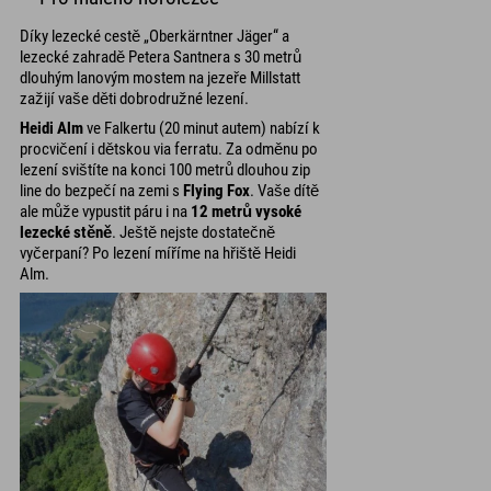
Díky lezecké cestě „Oberkärntner Jäger“ a
lezecké zahradě Petera Santnera s 30 metrů
dlouhým lanovým mostem na jezeře Millstatt
zažijí vaše děti dobrodružné lezení.
Heidi Alm
ve Falkertu (20 minut autem) nabízí k
procvičení i dětskou via ferratu. Za odměnu po
lezení svištíte na konci 100 metrů dlouhou zip
line do bezpečí na zemi s
Flying Fox
. Vaše dítě
ale může vypustit páru i na
12 metrů vysoké
lezecké stěně
. Ještě nejste dostatečně
vyčerpaní? Po lezení míříme na hřiště Heidi
Alm.