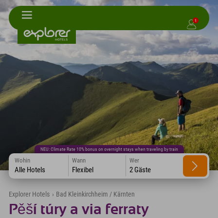
1
NEU: Climate Rate 10% bonus on overnight stays when traveling by train
Wohin
Wann
Wer
Alle Hotels
Flexibel
2 Gäste
Explorer Hotels
›
Bad Kleinkirchheim / Kärnten
Pěší túry a via ferraty