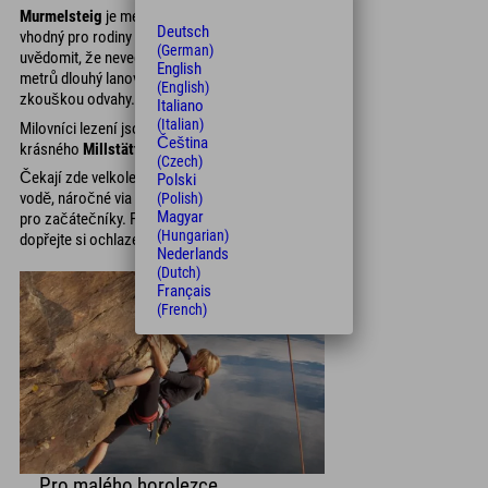
Murmelsteig
je méně náročný na výstup. Je
Deutsch
vhodný pro rodiny s dětmi. Je třeba si však
(German)
uvědomit, že nevede žádná cesta ven a 20
English
metrů dlouhý lanový most bude tak trochu
(English)
zkouškou odvahy.
Italiano
(Italian)
Milovníci lezení jsou také v dobrých rukou u
Čeština
krásného
Millstätter See
.
(Czech)
Čekají zde velkolepé lezecké stěny přímo na
Polski
vodě, náročné via ferraty a úvodní kurzy lezení
(Polish)
Magyar
pro začátečníky. Po námaze přichází potěšení -
(Hungarian)
dopřejte si ochlazení v
malebném jezírku
.
Nederlands
(Dutch)
Français
(French)
Pro malého horolezce