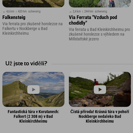
↔ 4,6 km
↕ 420 hm
schwierig
↔ 2,4 km
↕ 244 hm
schwierig
Falkensteig
Via Ferrata "Vzduch pod
chodidly"
Via ferrata pro zkušené horolezce na
Falkertu v Nockberge u Bad
Via ferrata u Bad Kleinkirchheimu pro
Kleinkirchheimu
zkušené horolezce s výhledem na
Millstattské jezero
Už jste to viděli?
Fantastická túra v Korutanech:
Čistá příroda! Krásná túra v pohoří
Falkert (2 308 m) v Bad
Nockberge nedaleko Bad
Kleinkirchheimu
Kleinkirchheimu