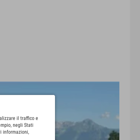
lizzare il traffico e
empio, negli Stati
i informazioni,