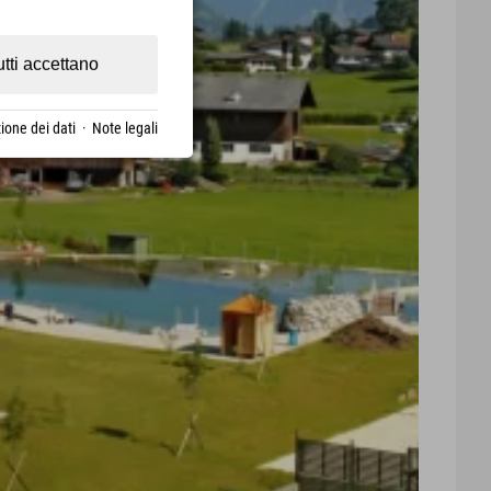
utti accettano
ione dei dati
·
Note legali