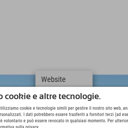
Website
Deutsch
 cookie e altre tecnologie.
(German)
English
utilizziamo cookie e tecnologie simili per gestire il nostro sito web, ana
(English)
onalizzati. I dati potrebbero essere trasferiti a fornitori terzi (ad es
Italiano
(Italian)
o è volontario e può essere revocato in qualsiasi momento. Per ulterior
Čeština
ormativa sulla privacy.