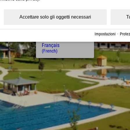
(Czech)
Polski
(Polish)
Accettare solo gli oggetti necessari
T
Magyar
(Hungarian)
Nederlands
Impostazioni
·
Protez
(Dutch)
Français
(French)