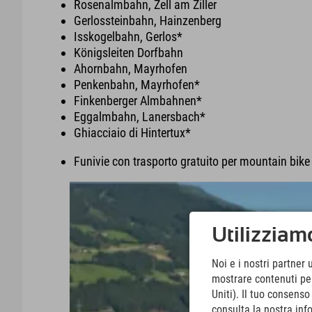
Rosenalmbahn, Zell am Ziller
Gerlossteinbahn, Hainzenberg
Isskogelbahn, Gerlos*
Königsleiten Dorfbahn
Ahornbahn, Mayrhofen
Penkenbahn, Mayrhofen*
Finkenberger Almbahnen*
Eggalmbahn, Lanersbach*
Ghiacciaio di Hintertux*
Funivie con trasporto gratuito per mountain bike
Utilizziamo
Noi e i nostri partner 
mostrare contenuti pers
Uniti). Il tuo consens
consulta la nostra inf