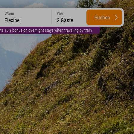
Wann
Wer
Suchen
Flexibel
2 Gäste
te 10% bonus on overnight stays when traveling by train