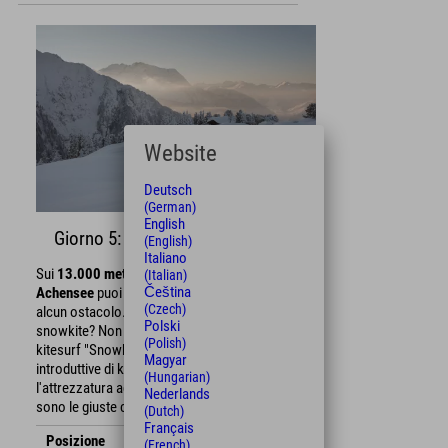
Website
Deutsch
(German)
English
Giorno 5: Snowkite
(English)
Italiano
Sui
13.000 metri quadrati
di ghiaccio del
lago
(Italian)
Čeština
Achensee
puoi sfrecciare sulla neve senza
(Czech)
alcun ostacolo. Sei un principiante nello
Polski
snowkite? Non preoccuparti, perché la scuola di
(Polish)
kitesurf "Snowkite Achensee" ti offre lezioni
Magyar
introduttive di kitesurf e ti mette a disposizione
(Hungarian)
l'attrezzatura adatta. Ora tutto ciò che ci serve
Nederlands
sono le giuste condizioni del vento ;)
(Dutch)
Français
Posizione
Distanza
(French)