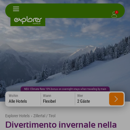
1
NEU: Climate Rate 10% bonus on overnight stays when traveling by train
Wohin
Wann
Wer
Alle Hotels
Flexibel
2 Gäste
Explorer Hotels
›
Zillertal / Tirol
Divertimento invernale nella