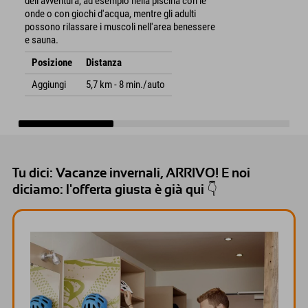
dell'avventura, ad esempio nella piscina con le
onde o con giochi d'acqua, mentre gli adulti
possono rilassare i muscoli nell'area benessere
e sauna.
Posizione
Distanza
Aggiungi
5,7 km - 8 min./auto
Tu dici: Vacanze invernali, ARRIVO! E noi
diciamo: l'offerta giusta è già qui 👇