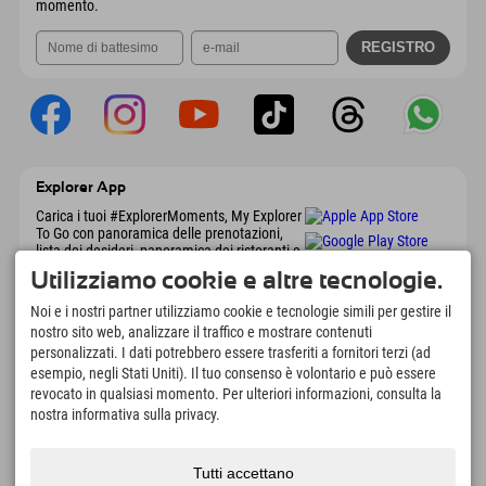
momento.
Explorer App
Carica i tuoi #ExplorerMoments, My Explorer
To Go con panoramica delle prenotazioni,
lista dei desideri, panoramica dei ristoranti e
molto altro. Scaricalo subito!
Utilizziamo cookie e altre tecnologie.
Noi e i nostri partner utilizziamo cookie e tecnologie simili per gestire il
È tempo di momenti da esploratore
nostro sito web, analizzare il traffico e mostrare contenuti
personalizzati. I dati potrebbero essere trasferiti a fornitori terzi (ad
166
4.634
km
esempio, negli Stati Uniti). Il tuo consenso è volontario e può essere
Laghi di montagna e piscine
Piste per lo sci e lo
revocato in qualsiasi momento. Per ulteriori informazioni, consulta la
avventura
snowboard
nostra informativa sulla privacy.
8.991
km
97
%
Percorsi per escursionismo
I nostri ospiti ci
e alpinismo
raccomandano
Tutti accettano