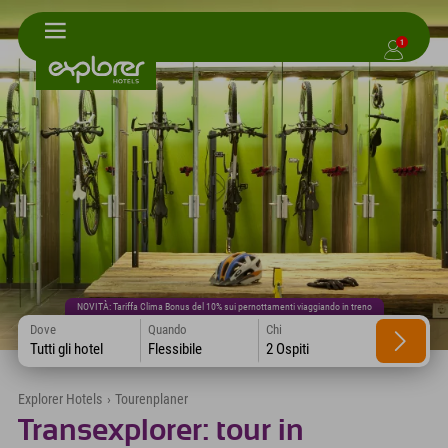
1
NOVITÀ: Tariffa Clima Bonus del 10% sui pernottamenti viaggiando in treno
Dove
Quando
Chi
Tutti gli hotel
Flessibile
2 Ospiti
Explorer Hotels
›
Tourenplaner
Transexplorer: tour in