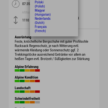
Polski
07:35 Ore
99 km
(Polish)
Magyar
Altitudine
difficoltà
(Hungarian)
schwierig
Nederlands
1110 m
(Dutch)
Français
(French)
Ausrüstung
Feste, knöchelhohe Bergschuhe mit guter Profilsohle
Rucksack Regenschutz, je nach Witterung evtl.
wärmende Kleidung oder Sonnenschutz ggf. 2
Trekkingstöcke ausreichend Getränke vor allem an
heißen Tagen evtl. Brotzeit / Süßigkeiten zur Stärkung
Alpine Erfahrung
Alpine Kondition
Landschaft
Schwindelfreiheit