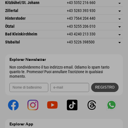
Dorfstr. 127b
Salva indirizzo
Kitzbühel/St. Johann
+43 5352 216 660
6793 Gaschurn/Montafon
Informazioni sull'arrivo
Speckbacherstraße 87
Salva indirizzo
Austria
Prenotazione
Zillertal
+43 5283 393 930
6380 St. Johann in Tirol
Informazioni sull'arrivo
Invia email
Schmiedau 2
Salva indirizzo
Austria
Prenotazione
Hinterstoder
+43 7564 204 440
6272 Kaltenbach im Zillertal
Informazioni sull'arrivo
Invia email
Freizeitpark 10
Salva indirizzo
Austria
Prenotazione
Ötztal
+43 5255 206 010
4573 Hinterstoder
Informazioni sull'arrivo
Invia email
Gscheat 14
Salva indirizzo
Austria
Prenotazione
Bad Kleinkirchheim
+43 4240 213 330
6441 Umhausen
Informazioni sull'arrivo
Invia email
Dorfstraße 24
Salva indirizzo
Austria
Prenotazione
Stubaital
+43 5226 398500
9546 Bad Kleinkirchheim
Informazioni sull'arrivo
Invia email
Wiesenweg 6
Salva indirizzo
Austria
Prenotazione
6167 Neustift im Stubaital
Informazioni sull'arrivo
Invia email
Austria
Prenotazione
Explorer Newsletter
Invia email
Non condivideremo il tuo indirizzo email. Odiamo lo spam tanto
quanto te. Promesso! Puoi annullare l'iscrizione in qualsiasi
momento.
Explorer App