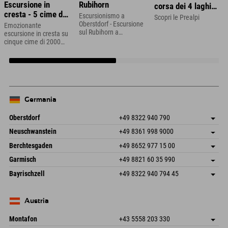
Escursione in
Rubihorn
corsa dei 4 laghi
cresta - 5 cime da
nella regione dello
Escursionismo a
Scopri le Prealpi
2000 m
Oberstdorf - Escursione
Zugspitze
Emozionante
sul Rubihorn a
escursione in cresta su
Oberstdorf in Algovia
cinque cime di 2000
metri a Hinterstoder
nell'Alta Austria
Germania
Oberstdorf
+49 8322 940 790
An der Breitach 3
Salva indirizzo
Neuschwanstein
+49 8361 998 9000
87538 Fischen I. Allgäu
Informazioni sull'arrivo
An der Riese 45
Salva indirizzo
Germania
Prenotazione
Berchtesgaden
+49 8652 977 15 00
87484 Nesselwang im Allgäu
Informazioni sull'arrivo
Invia email
Hofreitstr. 7
Salva indirizzo
Germania
Prenotazione
Garmisch
+49 8821 60 35 990
83471 Schönau am Königssee
Informazioni sull'arrivo
Invia email
Frickenstraße 22
Salva indirizzo
Germania
Prenotazione
Bayrischzell
+49 8322 940 794 45
82490 Farchant
Informazioni sull'arrivo
Invia email
Seebergstr. 17
Salva indirizzo
Germania
Prenotazione
83735 Bayrischzell
Informazioni sull'arrivo
Invia email
Germania
Prenotazione
Austria
Invia email
Montafon
+43 5558 203 330