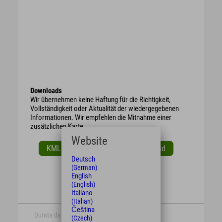
Downloads
Wir übernehmen keine Haftung für die Richtigkeit,
Vollständigkeit oder Aktualität der wiedergegebenen
Informationen. Wir empfehlen die Mitnahme einer
zusätzlichen Karte.
Website
KML Download
GPX Download
Deutsch
(German)
English
(English)
Italiano
(Italian)
Čeština
Durata del tempo
lunghezza
(Czech)