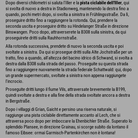
Dopo diversi chilometri si saluta l'Iller e la
pista ciclabile dell'Iller
, qui
si svolta di nuovo a destra in Stadionweg, mantenendo la destra fino a
quando, pochi metri dopo, si svolta a sinistra in Frühlingsstraße. Da lì,
proseguire dritto fino a raggiungere la rotonda. Qui, prendere la
seconda uscita e proseguire dritto su Hindelanger Straße in direzione
Binswangen. Poco dopo, attraverserete la B308 sulla sinistra, da qui
proseguirete dritti sulla Rauhhornstraße.
Alla rotonda successiva, prendete di nuovo la seconda uscita e poi
svoltate a sinistra. Da qui si prosegue dritti sulla Alte Jochstraße per un
tratto, fino a quando, all'altezza del bacino idrico di Schwand, si svolta a
destra dalla B308 sulla strada del passo. Proseguite su questa strada
fino a raggiungere nuovamente la strada federale Schattwald: qui, dopo
un grande supermercato, svoltate a sinistra non appena raggiungete
l'incrocio.
Proseguite dritti lungo il fiume Vils, attraversate brevemente la B199,
quindi svoltate a destra e alla fine della strada svoltate ancora a destra
in Bergstraße.
Dopo i villaggi di Grian, Gaicht e persino una riserva naturale, si
raggiunge una pista ciclabile direttamente accanto al Lech, che si
attraversa poco dopo per imboccare la Ehenbichler Straße. Superato lo
splendido Plansee, in direzione Grainau, si scorge subito da lontano il
famoso Eibsee: ormai Garmisch-Partenkirchen non è lontana!