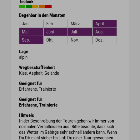
Technik
Begehbar in den Monaten
Jan.
Feb.
März
April
Mai
Juni
Juli
Aug.
Sep.
Okt.
Nov.
Dez.
Lage
alpin
Wegbeschaffenheit
Kies, Asphalt, Gelände
Geeignet für
Erfahrene, Trainierte
Geeignet für
Erfahrene, Trainierte
Hinweis
In der Beschreibung der Touren gehen wir immer von
normalen Verhältnissen aus. Bitte beachte, dass sich
das Wetter im Gebirge sehr schnell ändern kann. Wenn
Du Dir nicht sicher bist, ob Du einer Tour gewachsen