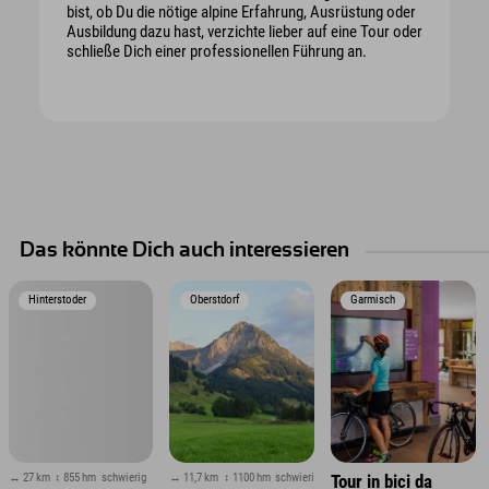
bist, ob Du die nötige alpine Erfahrung, Ausrüstung oder
Ausbildung dazu hast, verzichte lieber auf eine Tour oder
schließe Dich einer professionellen Führung an.
Das könnte Dich auch interessieren
Hinterstoder
Oberstdorf
Garmisch
↔ 27 km
↕ 855 hm
schwierig
↔ 11,7 km
↕ 1100 hm
schwierig
Tour in bici da