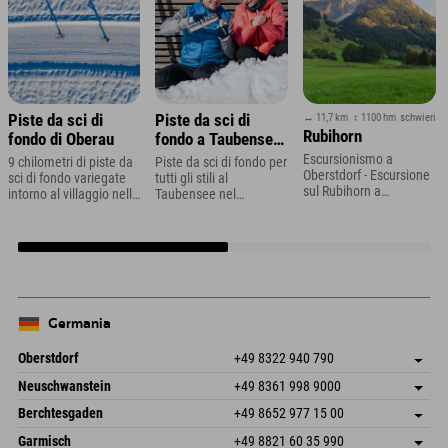
↔ 11,7 km
↕ 1100 hm
schwierig
Piste da sci di
Piste da sci di
Rubihorn
fondo di Oberau
fondo a Taubensee
vicino a Ramsau
Escursionismo a
9 chilometri di piste da
Piste da sci di fondo per
Oberstdorf - Escursione
sci di fondo variegate
tutti gli stili al
sul Rubihorn a
intorno al villaggio nelle
Taubensee nel
Oberstdorf in Algovia
Alpi di Berchtesgaden
Berchtesgadener Land
Germania
Oberstdorf
+49 8322 940 790
An der Breitach 3
Salva indirizzo
Neuschwanstein
+49 8361 998 9000
87538 Fischen I. Allgäu
Informazioni sull'arrivo
An der Riese 45
Salva indirizzo
Germania
Prenotazione
Berchtesgaden
+49 8652 977 15 00
87484 Nesselwang im Allgäu
Informazioni sull'arrivo
Invia email
Hofreitstr. 7
Salva indirizzo
Germania
Prenotazione
Garmisch
+49 8821 60 35 990