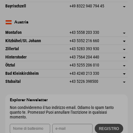
83471 Schönau am Königssee
Informazioni sull'arrivo
Invia email
Frickenstraße 22
Salva indirizzo
Germania
Prenotazione
Bayrischzell
+49 8322 940 794 45
82490 Farchant
Informazioni sull'arrivo
Invia email
Seebergstr. 17
Salva indirizzo
Germania
Prenotazione
83735 Bayrischzell
Informazioni sull'arrivo
Invia email
Germania
Prenotazione
Austria
Invia email
Montafon
+43 5558 203 330
Dorfstr. 127b
Salva indirizzo
Kitzbühel/St. Johann
+43 5352 216 660
6793 Gaschurn/Montafon
Informazioni sull'arrivo
Speckbacherstraße 87
Salva indirizzo
Austria
Prenotazione
Zillertal
+43 5283 393 930
6380 St. Johann in Tirol
Informazioni sull'arrivo
Invia email
Schmiedau 2
Salva indirizzo
Austria
Prenotazione
Hinterstoder
+43 7564 204 440
6272 Kaltenbach im Zillertal
Informazioni sull'arrivo
Invia email
Freizeitpark 10
Salva indirizzo
Austria
Prenotazione
Ötztal
+43 5255 206 010
4573 Hinterstoder
Informazioni sull'arrivo
Invia email
Gscheat 14
Salva indirizzo
Austria
Prenotazione
Bad Kleinkirchheim
+43 4240 213 330
6441 Umhausen
Informazioni sull'arrivo
Invia email
Dorfstraße 24
Salva indirizzo
Austria
Prenotazione
Stubaital
+43 5226 398500
9546 Bad Kleinkirchheim
Informazioni sull'arrivo
Invia email
Wiesenweg 6
Salva indirizzo
Austria
Prenotazione
6167 Neustift im Stubaital
Informazioni sull'arrivo
Invia email
Austria
Prenotazione
Explorer Newsletter
Invia email
Non condivideremo il tuo indirizzo email. Odiamo lo spam tanto
quanto te. Promesso! Puoi annullare l'iscrizione in qualsiasi
momento.