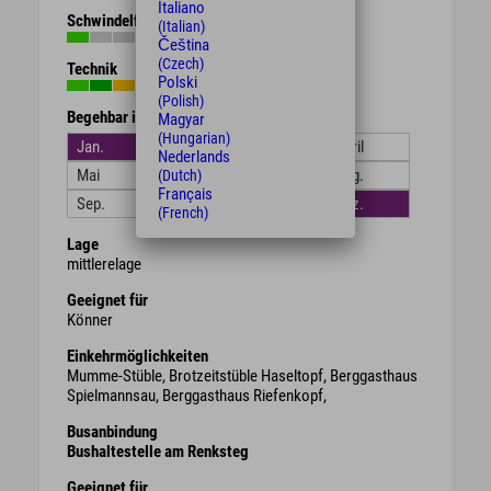
Italiano
Schwindelfreiheit
(Italian)
Čeština
(Czech)
Technik
Polski
(Polish)
Begehbar in den Monaten
Magyar
(Hungarian)
Jan.
Feb.
März
April
Nederlands
Mai
Juni
Juli
Aug.
(Dutch)
Français
Sep.
Okt.
Nov.
Dez.
(French)
Lage
mittlerelage
Geeignet für
Könner
Einkehrmöglichkeiten
Mumme-Stüble, Brotzeitstüble Haseltopf, Berggasthaus
Spielmannsau, Berggasthaus Riefenkopf,
Busanbindung
Bushaltestelle am Renksteg
Geeignet für