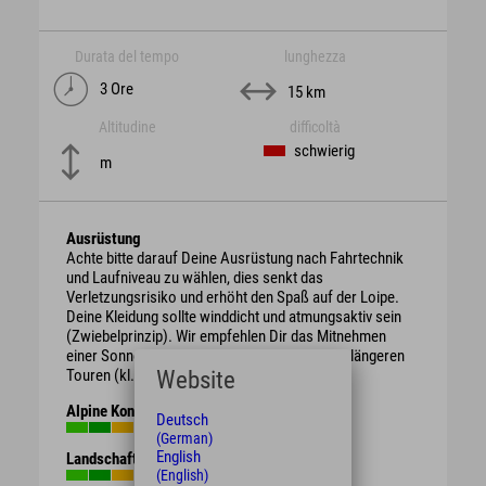
Durata del tempo
lunghezza
3 Ore
15 km
Altitudine
difficoltà
schwierig
m
Ausrüstung
Achte bitte darauf Deine Ausrüstung nach Fahrtechnik
und Laufniveau zu wählen, dies senkt das
Verletzungsrisiko und erhöht den Spaß auf der Loipe.
Deine Kleidung sollte winddicht und atmungsaktiv sein
(Zwiebelprinzip). Wir empfehlen Dir das Mitnehmen
einer Sonnenbrille, genauso wie Getränke bei längeren
Website
Touren (kl. Rucksack, oder Trinkgürtel).
Alpine Kondition
Deutsch
(German)
English
Landschaft
(English)