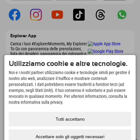
Explorer App
Carica i tuoi #ExplorerMoments, My Explorer
To Go con panoramica delle prenotazioni,
lista dei desideri, panoramica dei ristoranti e
molto altro. Scaricalo subito!
Utilizziamo cookie e altre tecnologie.
Noi e i nostri partner utilizziamo cookie e tecnologie simili per gestire il
È tempo di momenti da esploratore
nostro sito web, analizzare il traffico e mostrare contenuti
personalizzati. I dati potrebbero essere trasferiti a fornitori terzi (ad
166
4.634
km
esempio, negli Stati Uniti). Il tuo consenso è volontario e può essere
Laghi di montagna e piscine
Piste per lo sci e lo
avventura
snowboard
revocato in qualsiasi momento. Per ulteriori informazioni, consulta la
nostra informativa sulla privacy.
8.991
km
97
%
Percorsi per escursionismo
I nostri ospiti ci
e alpinismo
raccomandano
Tutti accettano
Accettare solo gli oggetti necessari