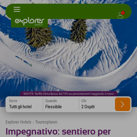
1
NOVITÀ: Tariffa Clima Bonus del 10% sui pernottamenti viaggiando in treno
Dove
Quando
Chi
Tutti gli hotel
Flessibile
2 Ospiti
Explorer Hotels
›
Tourenplaner
Impegnativo: sentiero per