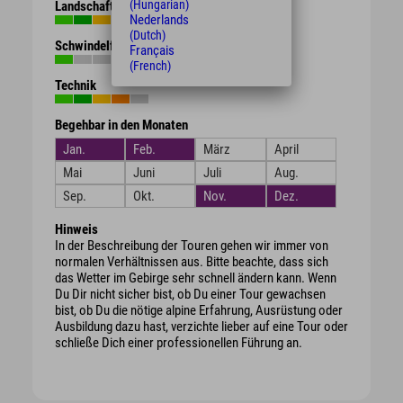
(Hungarian)
Landschaft
Nederlands
(Dutch)
Schwindelfreiheit
Français
(French)
Technik
Begehbar in den Monaten
Jan.
Feb.
März
April
Mai
Juni
Juli
Aug.
Sep.
Okt.
Nov.
Dez.
Hinweis
In der Beschreibung der Touren gehen wir immer von
normalen Verhältnissen aus. Bitte beachte, dass sich
das Wetter im Gebirge sehr schnell ändern kann. Wenn
Du Dir nicht sicher bist, ob Du einer Tour gewachsen
bist, ob Du die nötige alpine Erfahrung, Ausrüstung oder
Ausbildung dazu hast, verzichte lieber auf eine Tour oder
schließe Dich einer professionellen Führung an.