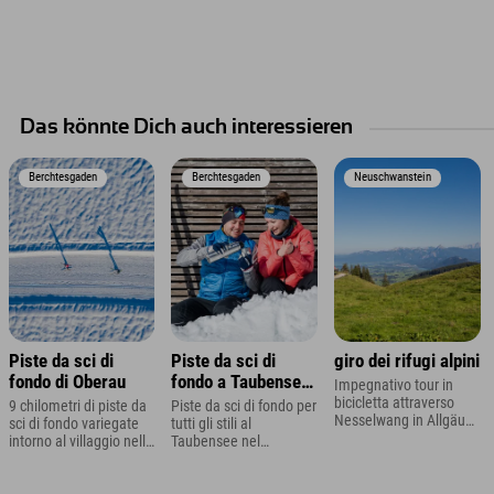
Das könnte Dich auch interessieren
Berchtesgaden
Berchtesgaden
Neuschwanstein
Piste da sci di
Piste da sci di
giro dei rifugi alpini
fondo di Oberau
fondo a Taubensee
Impegnativo tour in
vicino a Ramsau
bicicletta attraverso
9 chilometri di piste da
Piste da sci di fondo per
Nesselwang in Allgäu
sci di fondo variegate
tutti gli stili al
presso il Bikehotel
intorno al villaggio nelle
Taubensee nel
Allgäu, l'Explorer Hotel.
Alpi di Berchtesgaden
Berchtesgadener Land