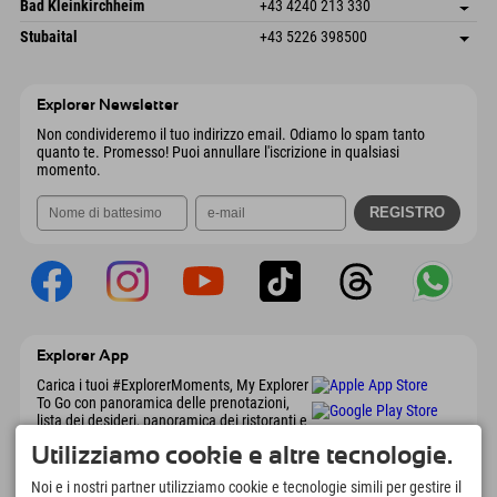
Gscheat 14
Salva indirizzo
Austria
Prenotazione
Bad Kleinkirchheim
+43 4240 213 330
6441 Umhausen
Informazioni sull'arrivo
Invia email
Dorfstraße 24
Salva indirizzo
Austria
Prenotazione
Stubaital
+43 5226 398500
9546 Bad Kleinkirchheim
Informazioni sull'arrivo
Invia email
Wiesenweg 6
Salva indirizzo
Austria
Prenotazione
6167 Neustift im Stubaital
Informazioni sull'arrivo
Invia email
Austria
Prenotazione
Explorer Newsletter
Invia email
Non condivideremo il tuo indirizzo email. Odiamo lo spam tanto
quanto te. Promesso! Puoi annullare l'iscrizione in qualsiasi
momento.
Explorer App
Carica i tuoi #ExplorerMoments, My Explorer
To Go con panoramica delle prenotazioni,
lista dei desideri, panoramica dei ristoranti e
molto altro. Scaricalo subito!
Utilizziamo cookie e altre tecnologie.
Noi e i nostri partner utilizziamo cookie e tecnologie simili per gestire il