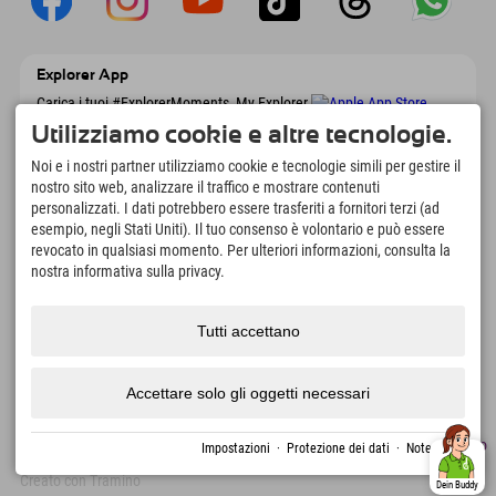
Explorer App
Carica i tuoi #ExplorerMoments, My Explorer
To Go con panoramica delle prenotazioni,
Utilizziamo cookie e altre tecnologie.
lista dei desideri, panoramica dei ristoranti e
molto altro. Scaricalo subito!
Noi e i nostri partner utilizziamo cookie e tecnologie simili per gestire il
nostro sito web, analizzare il traffico e mostrare contenuti
personalizzati. I dati potrebbero essere trasferiti a fornitori terzi (ad
È tempo di momenti da esploratore
esempio, negli Stati Uniti). Il tuo consenso è volontario e può essere
166
4.634
km
revocato in qualsiasi momento. Per ulteriori informazioni, consulta la
Laghi di montagna e piscine
Piste per lo sci e lo
nostra informativa sulla privacy.
avventura
snowboard
8.991
km
97
%
Tutti accettano
Percorsi per escursionismo
I nostri ospiti ci
e alpinismo
raccomandano
Accettare solo gli oggetti necessari
Note
Protezione
Accessibilità
premere
Certificati di
Lavori
Italiano
Impostazioni
·
Protezione dei dati
·
Note legali
legali
dei dati
sostenibilità
Creato con Tramino
Dein Buddy