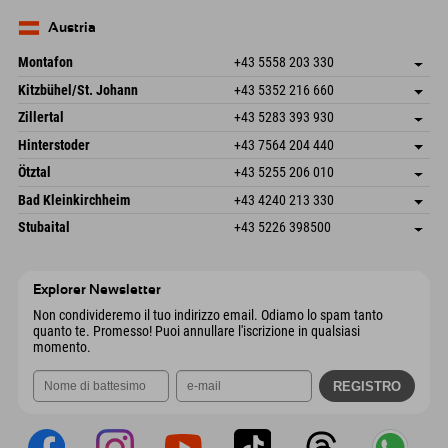
83735 Bayrischzell
Informazioni sull'arrivo
Invia email
Germania
Prenotazione
Austria
Invia email
Montafon
+43 5558 203 330
Dorfstr. 127b
Salva indirizzo
Kitzbühel/St. Johann
+43 5352 216 660
6793 Gaschurn/Montafon
Informazioni sull'arrivo
Speckbacherstraße 87
Salva indirizzo
Austria
Prenotazione
Zillertal
+43 5283 393 930
6380 St. Johann in Tirol
Informazioni sull'arrivo
Invia email
Schmiedau 2
Salva indirizzo
Austria
Prenotazione
Hinterstoder
+43 7564 204 440
6272 Kaltenbach im Zillertal
Informazioni sull'arrivo
Invia email
Freizeitpark 10
Salva indirizzo
Austria
Prenotazione
Ötztal
+43 5255 206 010
4573 Hinterstoder
Informazioni sull'arrivo
Invia email
Gscheat 14
Salva indirizzo
Austria
Prenotazione
Bad Kleinkirchheim
+43 4240 213 330
6441 Umhausen
Informazioni sull'arrivo
Invia email
Dorfstraße 24
Salva indirizzo
Austria
Prenotazione
Stubaital
+43 5226 398500
9546 Bad Kleinkirchheim
Informazioni sull'arrivo
Invia email
Wiesenweg 6
Salva indirizzo
Austria
Prenotazione
6167 Neustift im Stubaital
Informazioni sull'arrivo
Invia email
Austria
Prenotazione
Explorer Newsletter
Invia email
Non condivideremo il tuo indirizzo email. Odiamo lo spam tanto
quanto te. Promesso! Puoi annullare l'iscrizione in qualsiasi
momento.