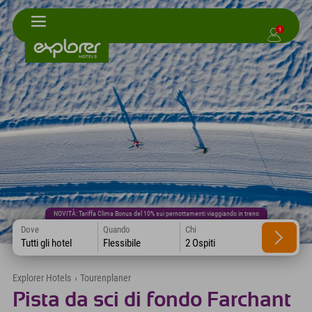
1
NOVITÀ: Tariffa Clima Bonus del 10% sui pernottamenti viaggiando in treno
Dove
Quando
Chi
Tutti gli hotel
Flessibile
2 Ospiti
Explorer Hotels
›
Tourenplaner
Pista da sci di fondo Farchant