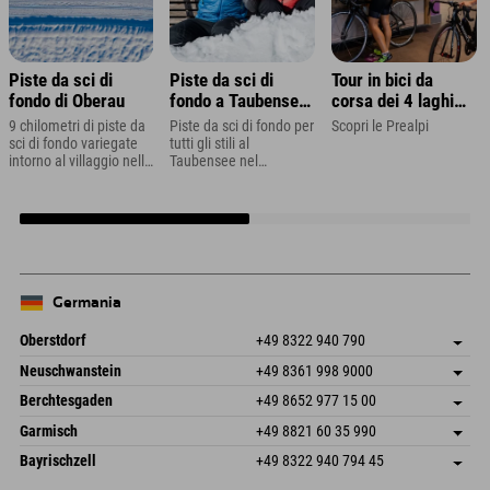
Piste da sci di
Piste da sci di
Tour in bici da
fondo di Oberau
fondo a Taubensee
corsa dei 4 laghi
vicino a Ramsau
nella regione dello
9 chilometri di piste da
Piste da sci di fondo per
Scopri le Prealpi
Zugspitze
sci di fondo variegate
tutti gli stili al
intorno al villaggio nelle
Taubensee nel
Alpi di Berchtesgaden
Berchtesgadener Land
Germania
Oberstdorf
+49 8322 940 790
An der Breitach 3
Salva indirizzo
Neuschwanstein
+49 8361 998 9000
87538 Fischen I. Allgäu
Informazioni sull'arrivo
An der Riese 45
Salva indirizzo
Germania
Prenotazione
Berchtesgaden
+49 8652 977 15 00
87484 Nesselwang im Allgäu
Informazioni sull'arrivo
Invia email
Hofreitstr. 7
Salva indirizzo
Germania
Prenotazione
Garmisch
+49 8821 60 35 990
83471 Schönau am Königssee
Informazioni sull'arrivo
Invia email
Frickenstraße 22
Salva indirizzo
Germania
Prenotazione
Bayrischzell
+49 8322 940 794 45
82490 Farchant
Informazioni sull'arrivo
Invia email
Seebergstr. 17
Salva indirizzo
Germania
Prenotazione