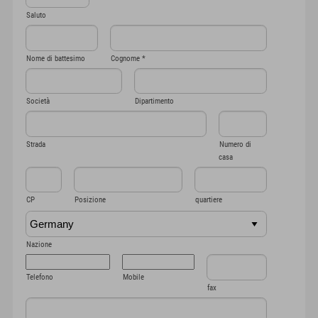
Saluto
Nome di battesimo
Cognome
*
Società
Dipartimento
Strada
Numero di
casa
CP
Posizione
quartiere
Nazione
Telefono
Mobile
fax