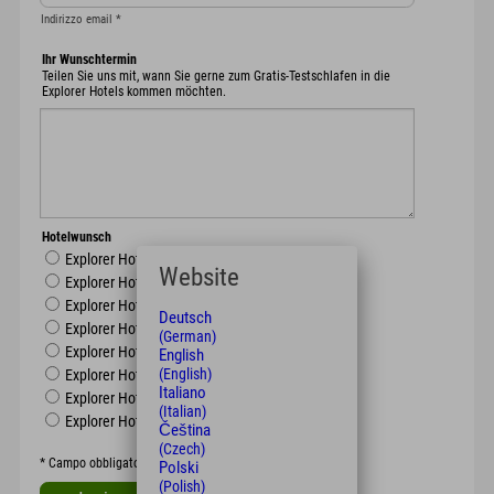
Indirizzo email
*
Ihr Wunschtermin
Teilen Sie uns mit, wann Sie gerne zum Gratis-Testschlafen in die
Explorer Hotels kommen möchten.
Hotelwunsch
Explorer Hotel Oberstdorf
Website
Explorer Hotel Neuschwanstein
Explorer Hotel Berchtesgaden
Deutsch
Explorer Hotel Montafon
(German)
Explorer Hotel Kitzbühel
English
(English)
Explorer Hotel Zillertal
Italiano
Explorer Hotel Hinterstoder
(Italian)
Explorer Hotel Ötztal
Čeština
(Czech)
*
Campo obbligatorio
Polski
(Polish)