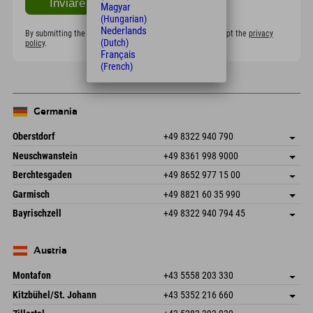
Magyar
(Hungarian)
Nederlands
By submitting the form, I confirm that I have read and accept the
privacy
(Dutch)
policy
.
Français
(French)
Germania
Oberstdorf
+49 8322 940 790
An der Breitach 3
Salva indirizzo
Neuschwanstein
+49 8361 998 9000
87538 Fischen I. Allgäu
Informazioni sull'arrivo
An der Riese 45
Salva indirizzo
Germania
Prenotazione
Berchtesgaden
+49 8652 977 15 00
87484 Nesselwang im Allgäu
Informazioni sull'arrivo
Invia email
Hofreitstr. 7
Salva indirizzo
Germania
Prenotazione
Garmisch
+49 8821 60 35 990
83471 Schönau am Königssee
Informazioni sull'arrivo
Invia email
Frickenstraße 22
Salva indirizzo
Germania
Prenotazione
Bayrischzell
+49 8322 940 794 45
82490 Farchant
Informazioni sull'arrivo
Invia email
Seebergstr. 17
Salva indirizzo
Germania
Prenotazione
83735 Bayrischzell
Informazioni sull'arrivo
Invia email
Germania
Prenotazione
Austria
Invia email
Montafon
+43 5558 203 330
Dorfstr. 127b
Salva indirizzo
Kitzbühel/St. Johann
+43 5352 216 660
6793 Gaschurn/Montafon
Informazioni sull'arrivo
Speckbacherstraße 87
Salva indirizzo
Austria
Prenotazione