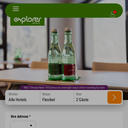
1
NEU: Climate Rate 10% bonus on overnight stays when traveling by train
Wohin
Wann
Wer
Alle Hotels
Flexibel
2 Gäste
Ihre Adresse
*