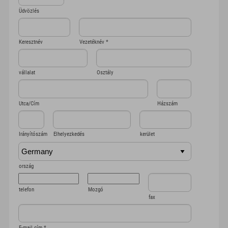
Üdvözlés
Keresztnév
Vezetéknév
*
vállalat
Osztály
Utca/Cím
Házszám
Irányítószám
Elhelyezkedés
kerület
ország
telefon
Mozgó
fax
E-mail cím
*