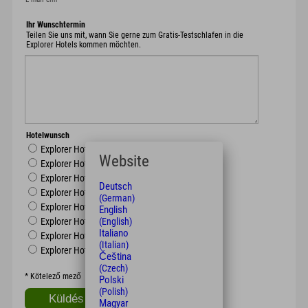
Ihr Wunschtermin
Teilen Sie uns mit, wann Sie gerne zum Gratis-Testschlafen in die
Explorer Hotels kommen möchten.
Hotelwunsch
Explorer Hotel Oberstdorf
Website
Explorer Hotel Neuschwanstein
Explorer Hotel Berchtesgaden
Deutsch
Explorer Hotel Montafon
(German)
Explorer Hotel Kitzbühel
English
(English)
Explorer Hotel Zillertal
Italiano
Explorer Hotel Hinterstoder
(Italian)
Explorer Hotel Ötztal
Čeština
(Czech)
*
Kötelező mező
Polski
(Polish)
Magyar