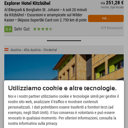
251,28 €
Explorer Hotel Kitzbühel
via
inoltre, Spa fiscale
Al Bikepark & Bergbahn St. Johann • A soli 20 minuti
da Kitzbühel • Escursioni e arrampicate sul Wilder
PIÙ
↓
Kaiser • Skipass SuperSki Card con 2.750 km di piste
679 Recensioni
Sehr Gut
4.4
Austria › Alta Austria › Stodertal
Utilizziamo cookie e altre tecnologie.
Noi e i nostri partner utilizziamo cookie e tecnologie simili per gestire il
nostro sito web, analizzare il traffico e mostrare contenuti
personalizzati. I dati potrebbero essere trasferiti a fornitori terzi (ad
esempio, negli Stati Uniti). Il tuo consenso è volontario e può essere
revocato in qualsiasi momento. Per ulteriori informazioni, consulta la
nostra informativa sulla privacy.