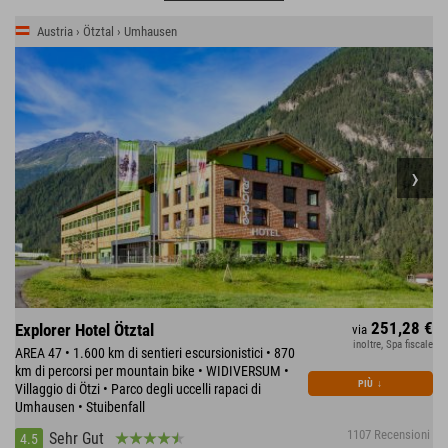
Austria › Ötztal › Umhausen
251,28 €
Explorer Hotel Ötztal
via
inoltre, Spa fiscale
AREA 47 • 1.600 km di sentieri escursionistici • 870
km di percorsi per mountain bike • WIDIVERSUM •
PIÙ
↓
Villaggio di Ötzi • Parco degli uccelli rapaci di
Umhausen • Stuibenfall
1107 Recensioni
Sehr Gut
4.5