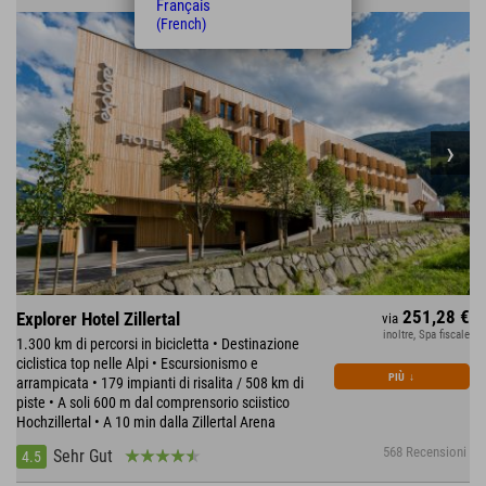
Français
(French)
251,28 €
Explorer Hotel Zillertal
via
inoltre, Spa fiscale
1.300 km di percorsi in bicicletta • Destinazione
ciclistica top nelle Alpi • Escursionismo e
PIÙ
↓
arrampicata • 179 impianti di risalita / 508 km di
piste • A soli 600 m dal comprensorio sciistico
Hochzillertal • A 10 min dalla Zillertal Arena
568 Recensioni
Sehr Gut
4.5