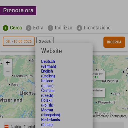
Prenota ora
Cerca
Extra
Indirizzo
Prenotazione
1
2
3
4
08. - 10.09.2026
2 Adulti
RICERCA
Website
Deutsch
+
(German)
−
English
Hinterstoder
Neuschwanstein
(English)
251€
Garmisch
Kitzbühel
request
269€
Oberstdorf
request
287€
251€
Italiano
305€
Zillertal
251€
Ötztal
Stubaital
(Italian)
Montafon
251€
251€
251€
Čeština
Bad Kleinkirchheim
251€
(Czech)
Polski
(Polish)
Magyar
(Hungarian)
Leaflet
| Map data © OpenStreetMap contributors
Nederlands
(Dutch)
Austria › Zillertal › Kaltenbach