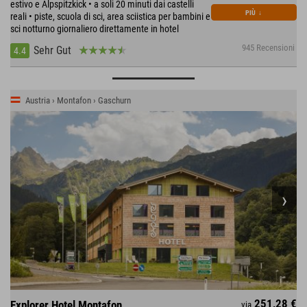
estivo e Alpspitzkick • a soli 20 minuti dai castelli
PIÙ
↓
reali • piste, scuola di sci, area sciistica per bambini e
sci notturno giornaliero direttamente in hotel
945 Recensioni
Sehr Gut
4.4
Austria › Montafon › Gaschurn
251,28 €
Explorer Hotel Montafon
via