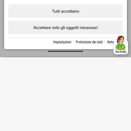
251,28 €
Explorer Hotel Hinterstoder
via
Tutti accettano
inoltre, Spa fiscale
Posizione ideale presso la stazione a valle della
funivia di Hinterstoder • A pochi passi dal centro del
PIÙ
↓
paese • Active Card: 40 servizi gratuiti e 20 bonus al
Accettare solo gli oggetti necessari
giorno
1130 Recensioni
Sehr Gut
4.5
Impostazioni
·
Protezione dei dati
·
Note legali
Dein Buddy
Germania › Zugspitzland › Farchant