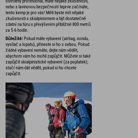
ostřílený profesionál, máte nějaké zkušenosti,
nebo s lavinovou bezpečností teprve začínáte,
tento kemp je pro vás! Měli byste mít nějaké
zkušenosti s skialpinismem a být dostatečně
zdatní na túru s převýšením přibližně 800 metrů
za 5-6 hodin.
Důležité:
Pokud máte vybavení (airbag, sondu,
vysílač a lopatu), přineste si ho s sebou. Pokud
žádné vybavení nemáte, dejte nám vědět,
abychom vám ho mohli zapůjčit. Můžete si také
zapůjčit skialpinistické vybavení (za poplatek);
stačí nám dát vědět, pokud si ho chcete
zapůjčit.