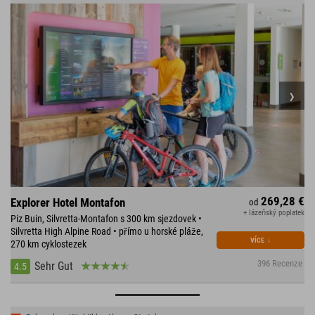
269,28 €
Explorer Hotel Montafon
od
+ lázeňský poplatek
Piz Buin, Silvretta-Montafon s 300 km sjezdovek •
Silvretta High Alpine Road • přímo u horské pláže,
VÍCE
↓
270 km cyklostezek
396 Recenze
Sehr Gut
4.5