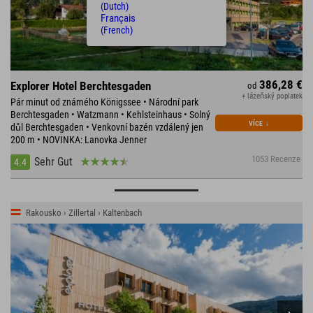
(Dutch)
Français
(French)
386,28 €
Explorer Hotel Berchtesgaden
od
+ lázeňský poplatek
Pár minut od známého Königssee • Národní park
Berchtesgaden • Watzmann • Kehlsteinhaus • Solný
VÍCE
↓
důl Berchtesgaden • Venkovní bazén vzdálený jen
200 m • NOVINKA: Lanovka Jenner
1053 Recenze
Sehr Gut
4.4
Rakousko › Zillertal › Kaltenbach