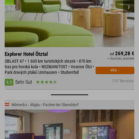
269,28 €
Explorer Hotel Ötztal
od
+ lázeňský poplatek
OBLAST 47 • 1 600 km turistických stezek • 870 km
tras pro horská kola • ROZMANITOST • Vesnice Ötzi •
VÍCE
↓
Park dravých ptáků Umhausen • Stuibenfall
1107 Recenze
Sehr Gut
4.5
Německo › Allgäu › Fischen bei Oberstdorf