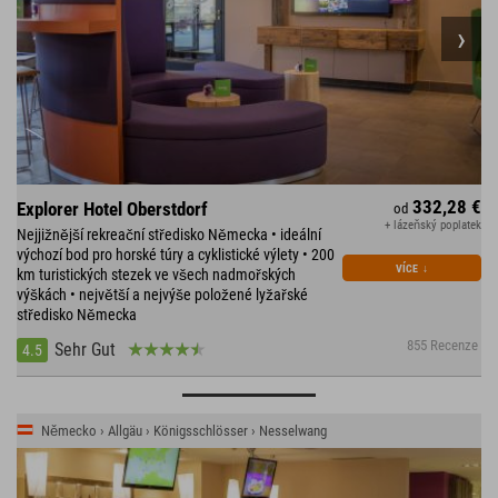
332,28 €
Explorer Hotel Oberstdorf
od
+ lázeňský poplatek
Nejjižnější rekreační středisko Německa • ideální
výchozí bod pro horské túry a cyklistické výlety • 200
VÍCE
↓
km turistických stezek ve všech nadmořských
výškách • největší a nejvýše položené lyžařské
středisko Německa
855 Recenze
Sehr Gut
4.5
Německo › Allgäu › Königsschlösser › Nesselwang