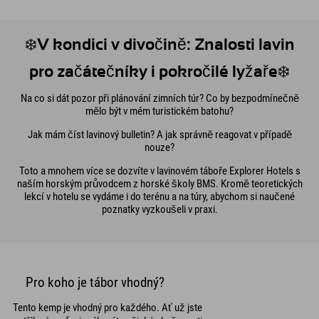
❄️V kondici v divočině: Znalosti lavin
pro začátečníky i pokročilé lyžaře❄️
Na co si dát pozor při plánování zimních túr? Co by bezpodmínečně
mělo být v mém turistickém batohu?
Jak mám číst lavinový bulletin? A jak správně reagovat v případě
nouze?
Toto a mnohem více se dozvíte v lavinovém táboře Explorer Hotels s
naším horským průvodcem z horské školy BMS. Kromě teoretických
lekcí v hotelu se vydáme i do terénu a na túry, abychom si naučené
poznatky vyzkoušeli v praxi.
Pro koho je tábor vhodný?
Tento kemp je vhodný pro každého. Ať už jste