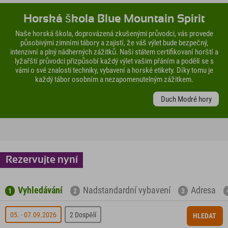
Horská škola Blue Mountain Spirit
Naše horská škola, doprovázená zkušenými průvodci, vás provede
působivými zimními tábory a zajistí, že váš výlet bude bezpečný,
intenzivní a plný nádherných zážitků. Naši státem certifikovaní horští a
lyžařští průvodci přizpůsobí každý výlet vašim přáním a podělí se s
vámi o své znalosti techniky, vybavení a horské etikety. Díky tomu je
každý tábor osobním a nezapomenutelným zážitkem.
Duch Modré hory
Rezervujte nyní
Vyhledávání
Nadstandardní vybavení
Adresa
1
2
3
05. - 07.09.2026
2 Dospělí
HLEDAT