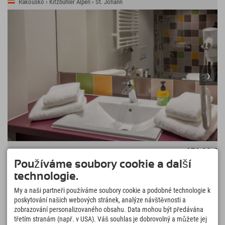
Rakousko › Kitzbühler Alpen › St. Johann
278,28 €
Explorer Hotel Kitzbühel
od
+ lázeňský poplatek
Používáme soubory cookie a další
V Bikeparku a na lanovce Bergbahn St. Johann •
pouhých 20 minut do Kitzbühelu • Turistika a lezení v
technologie.
VÍCE
↓
lyžařském středisku Wilder Kaiser • Skipas SuperSki
My a naši partneři používáme soubory cookie a podobné technologie k
Card s 2 750 km sjezdovek
poskytování našich webových stránek, analýze návštěvnosti a
679 Recenze
Sehr Gut
4.4
zobrazování personalizovaného obsahu. Data mohou být předávána
třetím stranám (např. v USA). Váš souhlas je dobrovolný a můžete jej