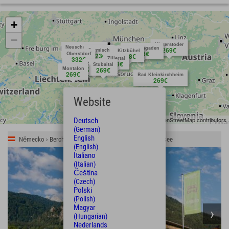
+
−
Hinterstoder
Neuschwanstein
Berchtesgaden
269€
Garmisch
Kitzbühel
request
305€
386€
Oberstdorf
323€
278€
332€
Zillertal
278€
Ötztal
Stubaital
Montafon
269€
269€
269€
Bad Kleinkirchheim
269€
Website
Leaflet
| Map data © OpenStreetMap contributors
Deutsch
(German)
English
Německo › Berchtesgadener Land › Schönau am Königssee
(English)
Italiano
(Italian)
Čeština
(Czech)
Polski
(Polish)
Magyar
(Hungarian)
Nederlands