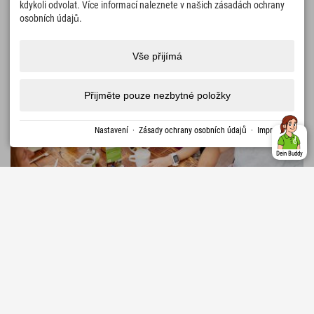
kdykoli odvolat. Více informací naleznete v našich zásadách ochrany
osobních údajů.
Rakousko › Horní Rakousko › Stodertal
Vše přijímá
Přijměte pouze nezbytné položky
Nastavení
·
Zásady ochrany osobních údajů
·
Impressum
Dein Buddy
269,28 €
Explorer Hotel Hinterstoder
od
+ lázeňský poplatek
Ideální poloha u údolní stanice lanovky Hinterstoder
• Jen pár kroků od centra obce • Active Card: 40
VÍCE
↓
bezplatných a 20 bonusových spojů denně
1130 Recenze
Sehr Gut
4.5