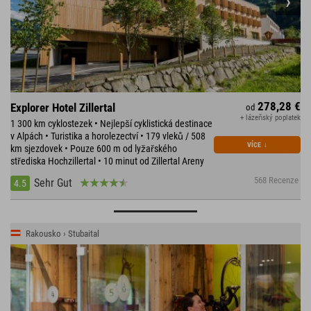
278,28 €
Explorer Hotel Zillertal
od
+ lázeňský poplatek
1 300 km cyklostezek • Nejlepší cyklistická destinace
v Alpách • Turistika a horolezectví • 179 vleků / 508
VÍCE
↓
km sjezdovek • Pouze 600 m od lyžařského
střediska Hochzillertal • 10 minut od Zillertal Areny
568 Recenze
Sehr Gut
4.5
Rakousko › Stubaital