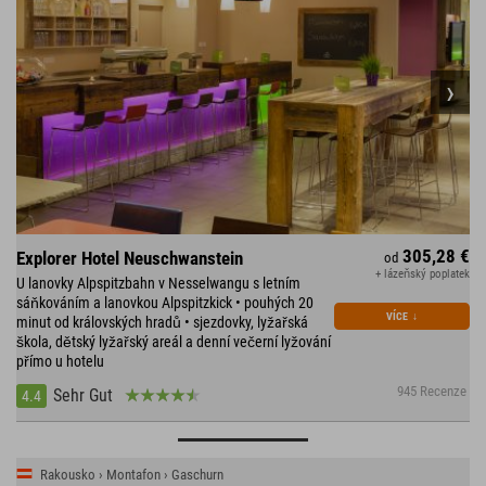
305,28 €
Explorer Hotel Neuschwanstein
od
+ lázeňský poplatek
U lanovky Alpspitzbahn v Nesselwangu s letním
sáňkováním a lanovkou Alpspitzkick • pouhých 20
VÍCE
↓
minut od královských hradů • sjezdovky, lyžařská
škola, dětský lyžařský areál a denní večerní lyžování
přímo u hotelu
945 Recenze
Sehr Gut
4.4
Rakousko › Montafon › Gaschurn