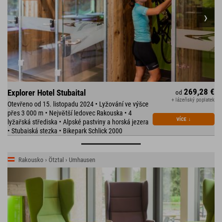
269,28 €
Explorer Hotel Stubaital
od
+ lázeňský poplatek
Otevřeno od 15. listopadu 2024 • Lyžování ve výšce
přes 3 000 m • Největší ledovec Rakouska • 4
VÍCE
↓
lyžařská střediska • Alpské pastviny a horská jezera
• Stubaiská stezka • Bikepark Schlick 2000
Rakousko › Ötztal › Umhausen