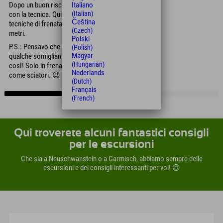
Dopo un buon riscaldamento, abbiamo iniziato
Italiano
(Italian)
con la tecnica. Qui abbiamo provato diverse
Čeština
tecniche di frenata e abbiamo percorso i primi
(Czech)
metri.
Polski
P.S.: Pensavo che lo skating avesse almeno
(Polish)
Magyar
qualche somiglianza con lo sci, ma non è stato
(Hungarian)
così! Solo in frenata si ha un leggero vantaggio
Nederlands
come sciatori. 😉
(Dutch)
Français
(French)
Qui troverete alcuni fantastici consigli
per le escursioni
Che sia a Neuschwanstein o a Garmisch, abbiamo sempre delle
escursioni e dei consigli interessanti per voi! 😉