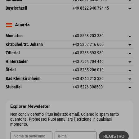
83471 Schönau am Königssee
Informazioni sull'arrivo
Invia email
Frickenstraße 22
Salva indirizzo
Germania
Prenotazione
Bayrischzell
+49 8322 940 794 45
82490 Farchant
Informazioni sull'arrivo
Invia email
Seebergstr. 17
Salva indirizzo
Germania
Prenotazione
83735 Bayrischzell
Informazioni sull'arrivo
Invia email
Germania
Prenotazione
Austria
Invia email
Montafon
+43 5558 203 330
Dorfstr. 127b
Salva indirizzo
Kitzbühel/St. Johann
+43 5352 216 660
6793 Gaschurn/Montafon
Informazioni sull'arrivo
Speckbacherstraße 87
Salva indirizzo
Austria
Prenotazione
Zillertal
+43 5283 393 930
6380 St. Johann in Tirol
Informazioni sull'arrivo
Invia email
Schmiedau 2
Salva indirizzo
Austria
Prenotazione
Hinterstoder
+43 7564 204 440
6272 Kaltenbach im Zillertal
Informazioni sull'arrivo
Invia email
Freizeitpark 10
Salva indirizzo
Austria
Prenotazione
Ötztal
+43 5255 206 010
4573 Hinterstoder
Informazioni sull'arrivo
Invia email
Gscheat 14
Salva indirizzo
Austria
Prenotazione
Bad Kleinkirchheim
+43 4240 213 330
6441 Umhausen
Informazioni sull'arrivo
Invia email
Dorfstraße 24
Salva indirizzo
Austria
Prenotazione
Stubaital
+43 5226 398500
9546 Bad Kleinkirchheim
Informazioni sull'arrivo
Invia email
Wiesenweg 6
Salva indirizzo
Austria
Prenotazione
6167 Neustift im Stubaital
Informazioni sull'arrivo
Invia email
Austria
Prenotazione
Explorer Newsletter
Invia email
Non condivideremo il tuo indirizzo email. Odiamo lo spam tanto
quanto te. Promesso! Puoi annullare l'iscrizione in qualsiasi
momento.