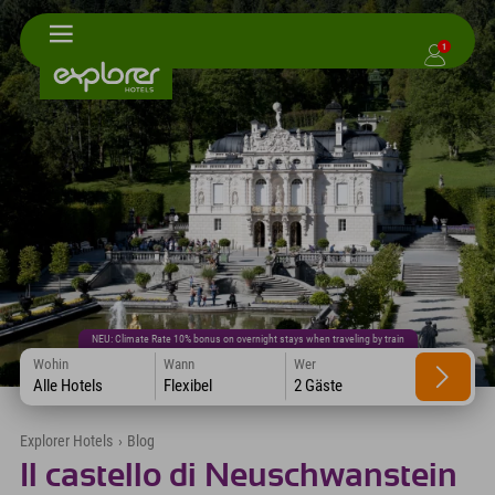
1
NEU: Climate Rate 10% bonus on overnight stays when traveling by train
Wohin
Wann
Wer
Alle Hotels
Flexibel
2 Gäste
Explorer Hotels
›
Blog
Il castello di Neuschwanstein