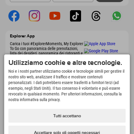
Explorer App
Carica i tuoi #ExplorerMoments, My Explorer
To Go con panoramica delle prenotazioni,
lista dei desideri, panoramica dei ristoranti e
molto altro. Scaricalo subito!
Utilizziamo cookie e altre tecnologie.
Noi e i nostri partner utilizziamo cookie e tecnologie simili per gestire il
È tempo di momenti da esploratore
nostro sito web, analizzare il traffico e mostrare contenuti
personalizzati. I dati potrebbero essere trasferiti a fornitori terzi (ad
166
4.634
km
esempio, negli Stati Uniti). Il tuo consenso è volontario e può essere
Laghi di montagna e piscine
Piste per lo sci e lo
avventura
snowboard
revocato in qualsiasi momento. Per ulteriori informazioni, consulta la
nostra informativa sulla privacy.
8.991
km
97
%
Percorsi per escursionismo
I nostri ospiti ci
e alpinismo
raccomandano
Tutti accettano
Accettare solo gli oggetti necessari