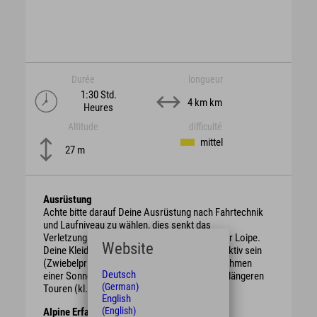
Durée
longueur
1:30 Std.
4 km km
Heures
Altitude
difficulté
mittel
27 m
Ausrüstung
Achte bitte darauf Deine Ausrüstung nach Fahrtechnik
und Laufniveau zu wählen, dies senkt das
Verletzungsrisiko und erhöht den Spaß auf der Loipe.
Website
Deine Kleidung sollte winddicht und atmungsaktiv sein
(Zwiebelprinzip). Wir empfehlen Dir das Mitnehmen
Deutsch
einer Sonnenbrille, genauso wie Getränke bei längeren
(German)
Touren (kl. Rucksack, oder Trinkgürtel).
English
(English)
Alpine Erfahrung