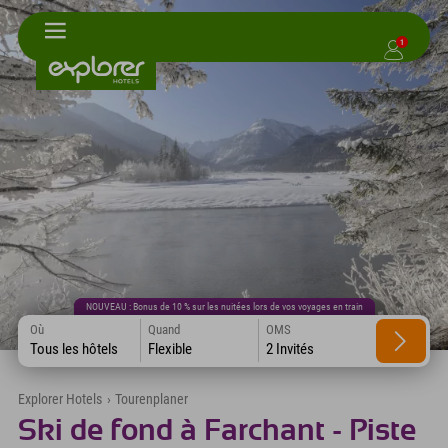
1
NOUVEAU : Bonus de 10 % sur les nuitées lors de vos voyages en train
Où
Quand
OMS
Tous les hôtels
Flexible
2 Invités
Explorer Hotels
›
Tourenplaner
Ski de fond à Farchant - Piste