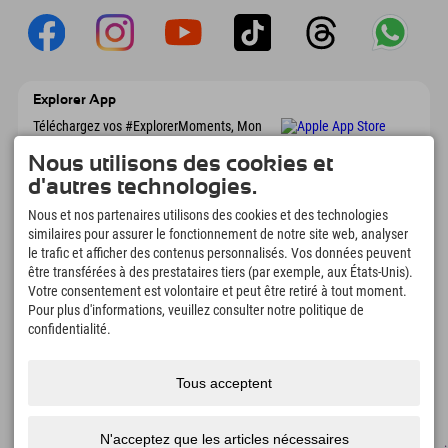
Explorer App
Téléchargez vos #ExplorerMoments, Mon
Explorer à emporter avec aperçu de vos
réservations, liste de choses à faire, aperçu
Nous utilisons des cookies et
des restaurants et bien plus encore.
d'autres technologies.
Téléchargez-le maintenant !
Nous et nos partenaires utilisons des cookies et des technologies
similaires pour assurer le fonctionnement de notre site web, analyser
L'heure des moments d'exploration
le trafic et afficher des contenus personnalisés. Vos données peuvent
166
4.634
km
être transférées à des prestataires tiers (par exemple, aux États-Unis).
Votre consentement est volontaire et peut être retiré à tout moment.
Lacs de montagne et
Pistes de ski et de
piscines d'aventure
snowboard
Pour plus d'informations, veuillez consulter notre politique de
confidentialité.
8.991
km
97
%
Sentiers de randonnée et
Nos clients nous
d'alpinisme
recommandent
Tous acceptent
N'acceptez que les articles nécessaires