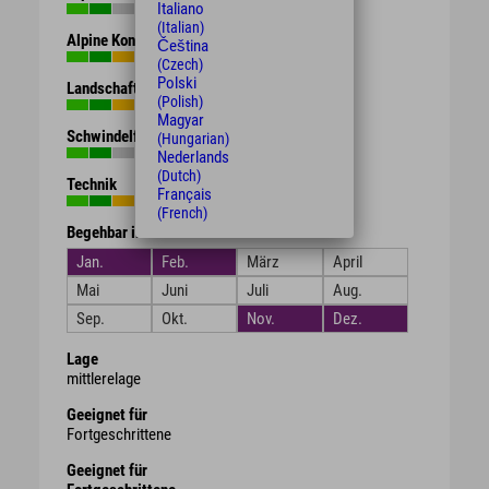
Italiano
(Italian)
Alpine Kondition
Čeština
(Czech)
Polski
Landschaft
(Polish)
Magyar
Schwindelfreiheit
(Hungarian)
Nederlands
(Dutch)
Technik
Français
(French)
Begehbar in den Monaten
Jan.
Feb.
März
April
Mai
Juni
Juli
Aug.
Sep.
Okt.
Nov.
Dez.
Lage
mittlerelage
Geeignet für
Fortgeschrittene
Geeignet für