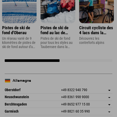
Pistes de ski de
Pistes de ski de
Circuit cycliste des
fond d'Oberau
fond au lac de
4 lacs dans la
Taubensee, près de
région de la
Un réseau varié de 9
Pistes de ski de fond
Découvrez les
Ramsau
Zugspitze
kilomètres de pistes de
pour tous les styles au
contreforts alpins
ski de fond autour d'un
Taubensee dans la
village des Alpes de
région de
Berchtesgaden
Berchtesgaden
Allemagne
Oberstdorf
+49 8322 940 790
An der Breitach 3
Enregistrer l'adresse
Neuschwanstein
+49 8361 998 9000
87538 Fischen I. Allgäu
Informations d'arrivée
An der Riese 45
Enregistrer l'adresse
Allemagne
Réservation
Berchtesgaden
+49 8652 977 15 00
87484 Nesselwang im Allgäu
Informations d'arrivée
Envoyer un e-mail
Hofreitstr. 7
Enregistrer l'adresse
Allemagne
Réservation
Garmisch
+49 8821 60 35 990
83471 Schönau am Königssee
Informations d'arrivée
Envoyer un e-mail