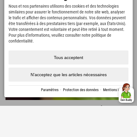
Nous et nos partenaires utilisons des cookies et des technologies
similaires pour assurer le fonctionnement de notre site web, analyser
le trafic et afficher des contenus personnalisés. Vos données peuvent
être transférées à des prestataires tiers (par exemple, aux États-Unis).
Votre consentement est volontaire et peut être retiré à tout moment.
Pour plus d'informations, veuillez consulter notre politique de
confidentialité.
Tous acceptent
N'acceptez que les articles nécessaires
Paramètres
·
Protection des données
·
Mentions légales
Dein Buddy
De plus, les utilisateurs connectés à l'application bénéficient de
promotions exclusives et d'informations en avant-première, comme le
calendrier de l'Avent Explorer et l'inscription aux stages sportifs. Ceux
qui partagent leurs meilleurs moments Explorer ont également la
chance de gagner un cocktail gratuit : il suffit de télécharger une photo,
et le photographe dont la photo aura reçu le plus de « j'aime » pourra