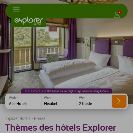
1
NEU: Climate Rate 10% bonus on overnight stays when traveling by train
Wohin
Wann
Wer
Alle Hotels
Flexibel
2 Gäste
Explorer Hotels
›
Presse
Thèmes des hôtels Explorer