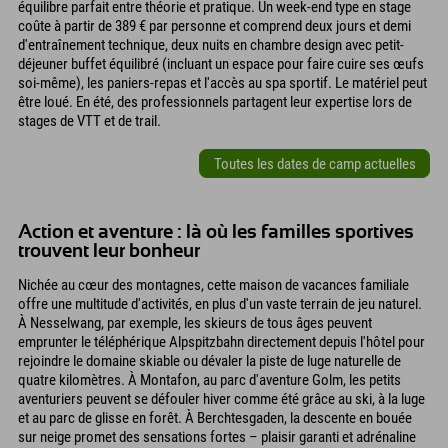
équilibre parfait entre théorie et pratique. Un week-end type en stage
coûte à partir de 389 € par personne et comprend deux jours et demi
d'entraînement technique, deux nuits en chambre design avec petit-
déjeuner buffet équilibré (incluant un espace pour faire cuire ses œufs
soi-même), les paniers-repas et l'accès au spa sportif. Le matériel peut
être loué. En été, des professionnels partagent leur expertise lors de
stages de VTT et de trail.
Toutes les dates de camp actuelles
Action et aventure : là où les familles sportives
trouvent leur bonheur
Nichée au cœur des montagnes, cette maison de vacances familiale
offre une multitude d'activités, en plus d'un vaste terrain de jeu naturel.
À Nesselwang, par exemple, les skieurs de tous âges peuvent
emprunter le téléphérique Alpspitzbahn directement depuis l'hôtel pour
rejoindre le domaine skiable ou dévaler la piste de luge naturelle de
quatre kilomètres. À Montafon, au parc d'aventure Golm, les petits
aventuriers peuvent se défouler hiver comme été grâce au ski, à la luge
et au parc de glisse en forêt. À Berchtesgaden, la descente en bouée
sur neige promet des sensations fortes – plaisir garanti et adrénaline