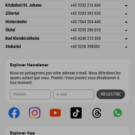
Dorfstr. 127b
Enregistrer l'adresse
Kitzbühel/St. Johann
+43 5352 216 660
6793 Gaschurn/Montafon
Informations d'arrivée
Speckbacherstraße 87
Enregistrer l'adresse
Autriche
Réservation
Zillertal
+43 5283 393 930
6380 St. Johann in Tirol
Informations d'arrivée
Envoyer un e-mail
Schmiedau 2
Enregistrer l'adresse
Autriche
Réservation
Hinterstoder
+43 7564 204 440
6272 Kaltenbach im Zillertal
Informations d'arrivée
Envoyer un e-mail
Freizeitpark 10
Enregistrer l'adresse
Autriche
Réservation
Ötztal
+43 5255 206 010
4573 Hinterstoder
Informations d'arrivée
Envoyer un e-mail
Gscheat 14
Enregistrer l'adresse
Autriche
Réservation
Bad Kleinkirchheim
+43 4240 213 330
6441 Umhausen
Informations d'arrivée
Envoyer un e-mail
Dorfstraße 24
Enregistrer l'adresse
Autriche
Réservation
Stubaital
+43 5226 398500
9546 Bad Kleinkirchheim
Informations d'arrivée
Envoyer un e-mail
Wiesenweg 6
Enregistrer l'adresse
Autriche
Réservation
6167 Neustift im Stubaital
Informations d'arrivée
Envoyer un e-mail
Autriche
Réservation
Explorer Newsletter
Envoyer un e-mail
Nous ne partagerons pas votre adresse e-mail. Nous détestons les
spams autant que vous. Promis ! Vous pouvez vous désabonner à
tout moment.
Explorer App