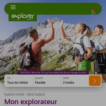
1
NOUVEAU : Bonus de 10 % sur les nuitées lors de vos voyages en train
Où
Quand
OMS
Tous les hôtels
Flexible
2 Invités
Explorer Hotels
›
Mein Explorer
Mon explorateur