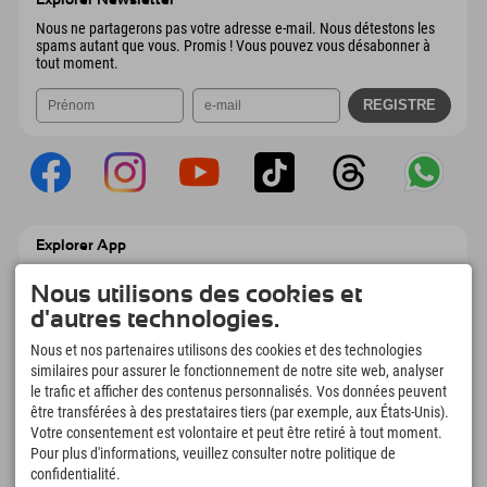
Explorer Newsletter
Envoyer un e-mail
Nous ne partagerons pas votre adresse e-mail. Nous détestons les
spams autant que vous. Promis ! Vous pouvez vous désabonner à
tout moment.
Explorer App
Téléchargez vos #ExplorerMoments, Mon
Explorer à emporter avec aperçu de vos
Nous utilisons des cookies et
réservations, liste de choses à faire, aperçu
d'autres technologies.
des restaurants et bien plus encore.
Téléchargez-le maintenant !
Nous et nos partenaires utilisons des cookies et des technologies
similaires pour assurer le fonctionnement de notre site web, analyser
le trafic et afficher des contenus personnalisés. Vos données peuvent
L'heure des moments d'exploration
être transférées à des prestataires tiers (par exemple, aux États-Unis).
166
4.634
km
Votre consentement est volontaire et peut être retiré à tout moment.
Pour plus d'informations, veuillez consulter notre politique de
Lacs de montagne et
Pistes de ski et de
piscines d'aventure
snowboard
confidentialité.