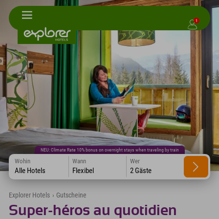
1
NEU: Climate Rate 10% bonus on overnight stays when traveling by train
Wohin
Wann
Wer
Alle Hotels
Flexibel
2 Gäste
Explorer Hotels
›
Gutscheine
Super-héros au quotidien