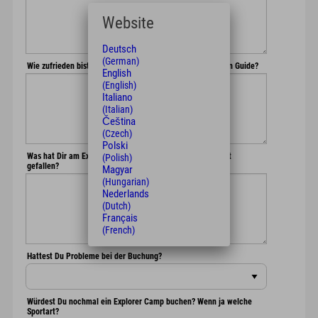
Website
Deutsch
(German)
Wie zufrieden bist Du mit dem Guide? Hast Du Tipps an den Guide?
English
(English)
Italiano
(Italian)
Čeština
(Czech)
Polski
Was hat Dir am Explorer Hotel und am Camp besonders gut
(Polish)
gefallen?
Magyar
(Hungarian)
Nederlands
(Dutch)
Français
(French)
Hattest Du Probleme bei der Buchung?
Würdest Du nochmal ein Explorer Camp buchen? Wenn ja welche
Sportart?