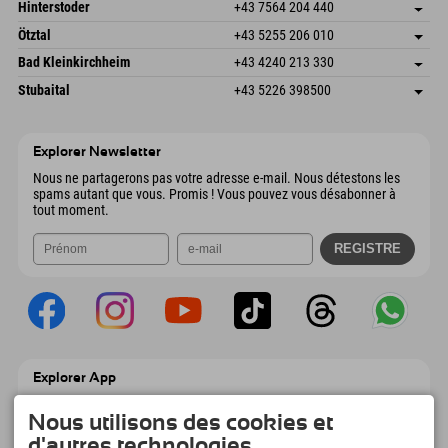
Schmiedau 2
Enregistrer l'adresse
Autriche
Réservation
Hinterstoder
+43 7564 204 440
6272 Kaltenbach im Zillertal
Informations d'arrivée
Envoyer un e-mail
Freizeitpark 10
Enregistrer l'adresse
Autriche
Réservation
Ötztal
+43 5255 206 010
4573 Hinterstoder
Informations d'arrivée
Envoyer un e-mail
Gscheat 14
Enregistrer l'adresse
Autriche
Réservation
Bad Kleinkirchheim
+43 4240 213 330
6441 Umhausen
Informations d'arrivée
Envoyer un e-mail
Dorfstraße 24
Enregistrer l'adresse
Autriche
Réservation
Stubaital
+43 5226 398500
9546 Bad Kleinkirchheim
Informations d'arrivée
Envoyer un e-mail
Wiesenweg 6
Enregistrer l'adresse
Autriche
Réservation
6167 Neustift im Stubaital
Informations d'arrivée
Envoyer un e-mail
Autriche
Réservation
Explorer Newsletter
Envoyer un e-mail
Nous ne partagerons pas votre adresse e-mail. Nous détestons les
spams autant que vous. Promis ! Vous pouvez vous désabonner à
tout moment.
Explorer App
Téléchargez vos #ExplorerMoments, Mon
Explorer à emporter avec aperçu de vos
Nous utilisons des cookies et
réservations, liste de choses à faire, aperçu
d'autres technologies.