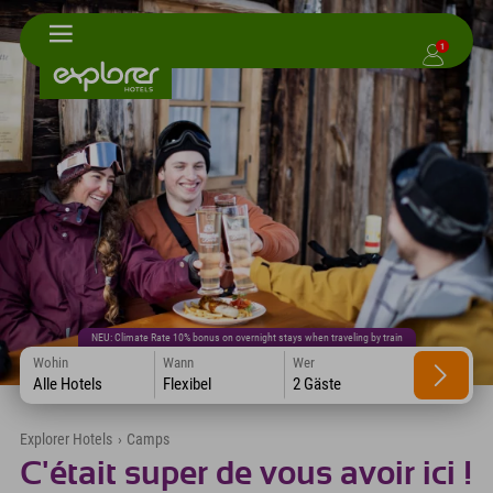
1
NEU: Climate Rate 10% bonus on overnight stays when traveling by train
Wohin
Wann
Wer
Alle Hotels
Flexibel
2 Gäste
Explorer Hotels
›
Camps
C'était super de vous avoir ici !