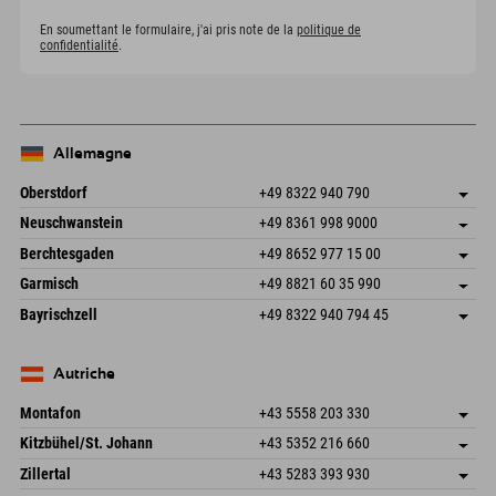
En soumettant le formulaire, j'ai pris note de la
politique de
confidentialité
.
Allemagne
Oberstdorf
+49 8322 940 790
An der Breitach 3
Enregistrer l'adresse
Neuschwanstein
+49 8361 998 9000
87538 Fischen I. Allgäu
Informations d'arrivée
An der Riese 45
Enregistrer l'adresse
Allemagne
Réservation
Berchtesgaden
+49 8652 977 15 00
87484 Nesselwang im Allgäu
Informations d'arrivée
Envoyer un e-mail
Hofreitstr. 7
Enregistrer l'adresse
Allemagne
Réservation
Garmisch
+49 8821 60 35 990
83471 Schönau am Königssee
Informations d'arrivée
Envoyer un e-mail
Frickenstraße 22
Enregistrer l'adresse
Allemagne
Réservation
Bayrischzell
+49 8322 940 794 45
82490 Farchant
Informations d'arrivée
Envoyer un e-mail
Seebergstr. 17
Enregistrer l'adresse
Allemagne
Réservation
83735 Bayrischzell
Informations d'arrivée
Envoyer un e-mail
Allemagne
Réservation
Autriche
Envoyer un e-mail
Montafon
+43 5558 203 330
Dorfstr. 127b
Enregistrer l'adresse
Kitzbühel/St. Johann
+43 5352 216 660
6793 Gaschurn/Montafon
Informations d'arrivée
Speckbacherstraße 87
Enregistrer l'adresse
Autriche
Réservation
Zillertal
+43 5283 393 930
6380 St. Johann in Tirol
Informations d'arrivée
Envoyer un e-mail