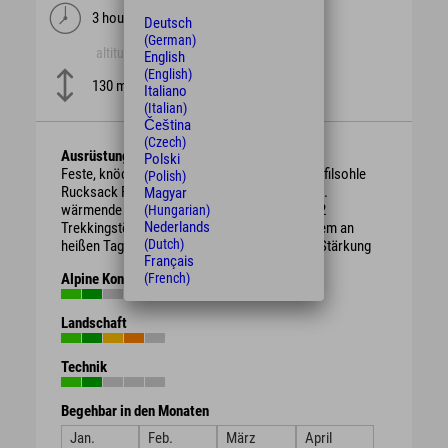
3 hours
km
Deutsch
(German)
altitude
difficulty
English
mittel
(English)
130 m
Italiano
(Italian)
Čeština
(Czech)
Ausrüstung
Polski
Feste, knöchelhohe Bergschuhe mit guter Profilsohle
(Polish)
Rucksack Regenschutz, je nach Witterung evtl.
Magyar
wärmende Kleidung oder Sonnenschutz ggf. 2
(Hungarian)
Nederlands
Trekkingstöcke ausreichend Getränke vor allem an
(Dutch)
heißen Tagen evtl. Brotzeit / Süßigkeiten zur Stärkung
Français
Alpine Kondition
(French)
Landschaft
Technik
Begehbar in den Monaten
Jan.
Feb.
März
April