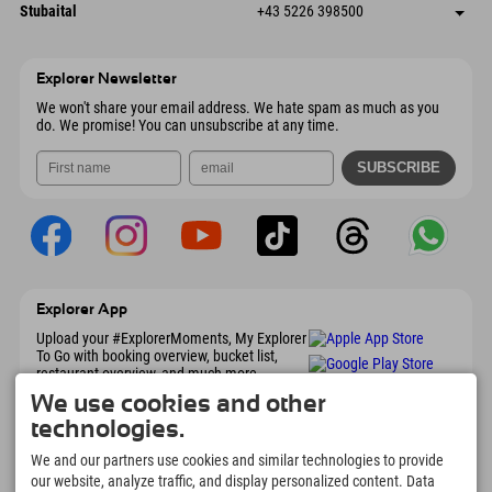
Dorfstraße 24
save address
Austria
Booking
Stubaital
+43 5226 398500
9546 Bad Kleinkirchheim
arrival info
Send email
Wiesenweg 6
save address
Austria
Booking
6167 Neustift im Stubaital
arrival info
Send email
Austria
Booking
Explorer Newsletter
Send email
We won't share your email address. We hate spam as much as you
do. We promise! You can unsubscribe at any time.
Explorer App
Upload your #ExplorerMoments, My Explorer
To Go with booking overview, bucket list,
restaurant overview, and much more.
Download now!
We use cookies and other
technologies.
Time for Explorer Moments
We and our partners use cookies and similar technologies to provide
166
4.634
km
our website, analyze traffic, and display personalized content. Data