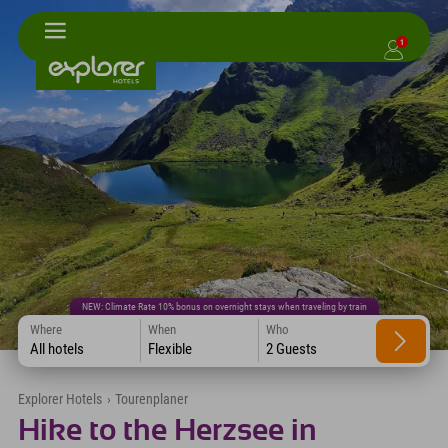
1
NEW: Climate Rate 10% bonus on overnight stays when traveling by train
Where
When
Who
All hotels
Flexible
2 Guests
Explorer Hotels
›
Tourenplaner
Hike to the Herzsee in