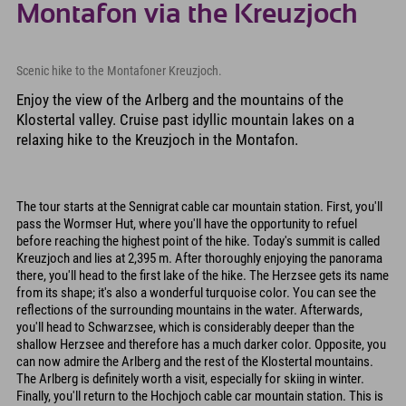
Montafon via the Kreuzjoch
Scenic hike to the Montafoner Kreuzjoch.
Enjoy the view of the Arlberg and the mountains of the
Klostertal valley. Cruise past idyllic mountain lakes on a
relaxing hike to the Kreuzjoch in the Montafon.
The tour starts at the Sennigrat cable car mountain station. First, you'll
pass the Wormser Hut, where you'll have the opportunity to refuel
before reaching the highest point of the hike. Today's summit is called
Kreuzjoch and lies at 2,395 m. After thoroughly enjoying the panorama
there, you'll head to the first lake of the hike. The Herzsee gets its name
from its shape; it's also a wonderful turquoise color. You can see the
reflections of the surrounding mountains in the water. Afterwards,
you'll head to Schwarzsee, which is considerably deeper than the
shallow Herzsee and therefore has a much darker color. Opposite, you
can now admire the Arlberg and the rest of the Klostertal mountains.
The Arlberg is definitely worth a visit, especially for skiing in winter.
Finally, you'll return to the Hochjoch cable car mountain station. This is