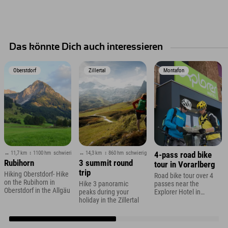
Das könnte Dich auch interessieren
Oberstdorf
Zillertal
Montafon
↔ 11,7 km
↕ 1100 hm
schwierig
↔ 14,3 km
↕ 860 hm
schwierig
4-pass road bike
Rubihorn
3 summit round
tour in Vorarlberg
trip
Hiking Oberstdorf- Hike
Road bike tour over 4
on the Rubihorn in
Hike 3 panoramic
passes near the
Oberstdorf in the Allgäu
peaks during your
Explorer Hotel in
holiday in the Zillertal
Montafon