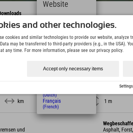
Website
Downloads
Deutsch
Wir übernehmen keine Haftung für die Richtigkeit, Vollständigke
(German)
kies and other technologies.
Informationen. Wir empfehlen die Mitnahme einer zusätzlichen K
English
(English)
e cookies and similar technologies to provide our website, analyze tra
KML Download
GPX 
Italiano
Data may be transferred to third-party providers (e.g., in the USA). Yo
(Italian)
t any time. For more information, please see our privacy policy.
Čeština
(Czech)
Polski
Accept only necessary items
(Polish)
Magyar
(Hungarian)
Settings
Nederlands
length
altitude
(Dutch)
Français
km
1 m
(French)
Wegbeschaffe
 Bremsen und
Asphalt, Forst