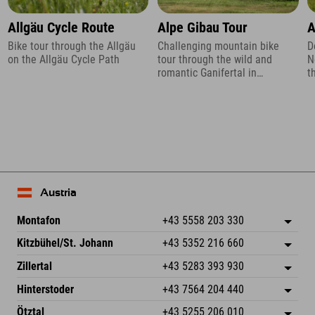
Allgäu Cycle Route
Alpe Gibau Tour
A
Bike tour through the Allgäu
Challenging mountain bike
D
on the Allgäu Cycle Path
tour through the wild and
N
romantic Ganifertal in
t
Montafon
E
Austria
Montafon
+43 5558 203 330
Dorfstr. 127b
save address
Kitzbühel/St. Johann
+43 5352 216 660
6793 Gaschurn/Montafon
arrival info
Speckbacherstraße 87
save address
Austria
Booking
Zillertal
+43 5283 393 930
6380 St. Johann in Tirol
arrival info
Send email
Schmiedau 2
save address
Austria
Booking
Hinterstoder
+43 7564 204 440
6272 Kaltenbach im Zillertal
arrival info
Send email
Freizeitpark 10
save address
Austria
Booking
Ötztal
+43 5255 206 010