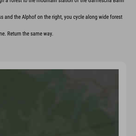
ough a forest to the mountain station of the Garfrescha Bahn
and the Alphof on the right, you cycle along wide forest
June. Return the same way.