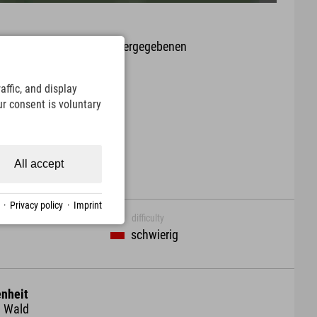
it oder Aktualität der wiedergegebenen
arte.
ffic, and display
Download
ur consent is voluntary
All accept
·
Privacy policy
·
Imprint
difficulty
schwierig
nheit
, Wald