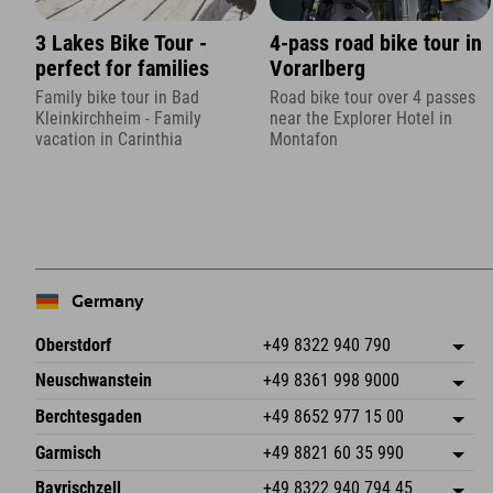
3 Lakes Bike Tour -
4-pass road bike tour in
perfect for families
Vorarlberg
Family bike tour in Bad
Road bike tour over 4 passes
Kleinkirchheim - Family
near the Explorer Hotel in
vacation in Carinthia
Montafon
Germany
Oberstdorf
+49 8322 940 790
An der Breitach 3
save address
Neuschwanstein
+49 8361 998 9000
87538 Fischen I. Allgäu
arrival info
An der Riese 45
save address
Germany
Booking
Berchtesgaden
+49 8652 977 15 00
87484 Nesselwang im Allgäu
arrival info
Send email
Hofreitstr. 7
save address
Germany
Booking
Garmisch
+49 8821 60 35 990
83471 Schönau am Königssee
arrival info
Send email
Frickenstraße 22
save address
Germany
Booking
Bayrischzell
+49 8322 940 794 45