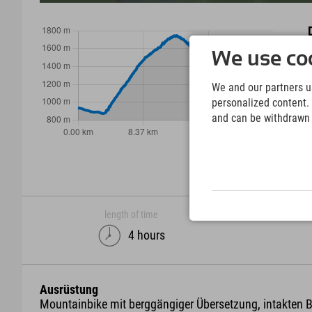
We use coo
We and our partners us
personalized content. 
and can be withdrawn a
length of time
4 hours
Ausrüstung
Mountainbike mit berggängiger Übersetzung, intakten