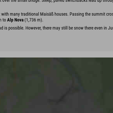
left over the small bridge. Steep, paved switchbacks lead up thr
with many traditional Maisäß houses. Passing the summit cross 
m to
Alp Nova
(1,736 m).
ad is possible. However, there may still be snow there even in 