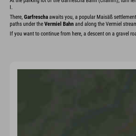
At the parking lot of the Garfrescha Bahn (chairlift), turn 
I.
There,
Garfrescha
awaits you, a popular Maisäß settlement 
paths under the
Vermiel Bahn
and along the Vermiel strea
If you want to continue from here, a descent on a gravel ro