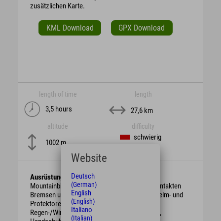
zusätzlichen Karte.
KML Download
GPX Download
length of time
length
3,5 hours
27,6 km
altitude
difficulty
schwierig
1002 m
Website
Deutsch
Ausrüstung
(German)
Mountainbike mit berggängiger Übersetzung, intakten
English
Bremsen und genügend Bremsbelag. Schutzhelm- und
(English)
Protektoren.
Italiano
Regen-/Wind-/Sonnen-/Wetterschutzkleidung,
(Italian)