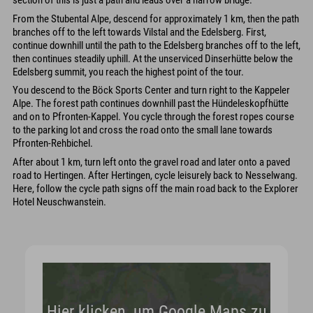
section of this is just a path and leads over a narrow bridge.
From the Stubental Alpe, descend for approximately 1 km, then the path
branches off to the left towards Vilstal and the Edelsberg. First,
continue downhill until the path to the Edelsberg branches off to the left,
then continues steadily uphill. At the unserviced Dinserhütte below the
Edelsberg summit, you reach the highest point of the tour.
You descend to the Böck Sports Center and turn right to the Kappeler
Alpe. The forest path continues downhill past the Hündeleskopfhütte
and on to Pfronten-Kappel. You cycle through the forest ropes course
to the parking lot and cross the road onto the small lane towards
Pfronten-Rehbichel.
After about 1 km, turn left onto the gravel road and later onto a paved
road to Hertingen. After Hertingen, cycle leisurely back to Nesselwang.
Here, follow the cycle path signs off the main road back to the Explorer
Hotel Neuschwanstein.
Hier klicken, um Google Maps zu