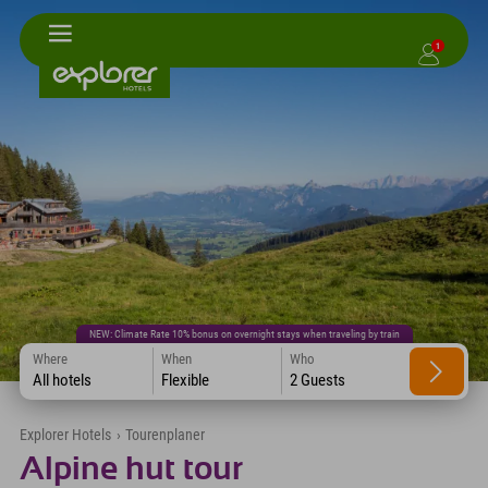
1
NEW: Climate Rate 10% bonus on overnight stays when traveling by train
Where
When
Who
All hotels
Flexible
2 Guests
Explorer Hotels
›
Tourenplaner
Alpine hut tour