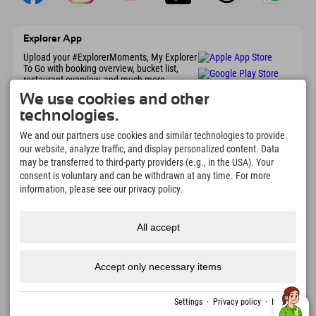
Explorer App
Upload your #ExplorerMoments, My Explorer
To Go with booking overview, bucket list,
restaurant overview, and much more.
Download now!
We use cookies and other
technologies.
Time for Explorer Moments
We and our partners use cookies and similar technologies to provide
166
4.634
km
our website, analyze traffic, and display personalized content. Data
may be transferred to third-party providers (e.g., in the USA). Your
Mountain lakes and
Slopes for skiing and
adventure pools
snowboarding
consent is voluntary and can be withdrawn at any time. For more
information, please see our privacy policy.
8.991
km
97
%
Trails for hiking and
Our guests recommend us
mountaineering
All accept
Accept only necessary items
Imprint
Privacy
Accessibility
press
Sustainability
jobs
English
policy
certificates
created with Tramino
Settings
·
Privacy policy
·
Imprint