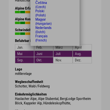
Handschuhe, Getränk, Proviant.
Čeština
(Czech)
Alpine Erfahrung
Polski
(Polish)
Alpine Kondition
Magyar
(Hungarian)
Nederlands
Schwindelfreiheit
(Dutch)
Français
(French)
Befahrbar in den Monaten
Jan.
Feb.
März
April
Mai
Juni
Juli
Aug.
Sep.
Okt.
Nov.
Dez.
Lage
mittlerelage
Wegbeschaffenheit
Schotter, Wald-/Feldweg
Einkehrmöglichkeiten
Haslacher Alpe, Alpe Stubental, BergLodge Sportheim
Böck, Kappeler Alp, Hündeleskopfhütte,