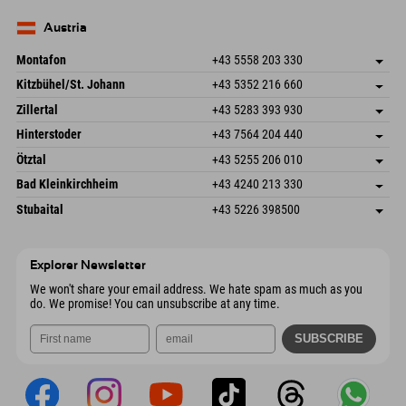
Germany
Booking
83735 Bayrischzell
arrival info
Send email
Germany
Booking
Austria
Send email
Montafon
+43 5558 203 330
Dorfstr. 127b
save address
Kitzbühel/St. Johann
+43 5352 216 660
6793 Gaschurn/Montafon
arrival info
Speckbacherstraße 87
save address
Austria
Booking
Zillertal
+43 5283 393 930
6380 St. Johann in Tirol
arrival info
Send email
Schmiedau 2
save address
Austria
Booking
Hinterstoder
+43 7564 204 440
6272 Kaltenbach im Zillertal
arrival info
Send email
Freizeitpark 10
save address
Austria
Booking
Ötztal
+43 5255 206 010
4573 Hinterstoder
arrival info
Send email
Gscheat 14
save address
Austria
Booking
Bad Kleinkirchheim
+43 4240 213 330
6441 Umhausen
arrival info
Send email
Dorfstraße 24
save address
Austria
Booking
Stubaital
+43 5226 398500
9546 Bad Kleinkirchheim
arrival info
Send email
Wiesenweg 6
save address
Austria
Booking
6167 Neustift im Stubaital
arrival info
Send email
Austria
Booking
Explorer Newsletter
Send email
We won't share your email address. We hate spam as much as you
do. We promise! You can unsubscribe at any time.