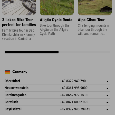
3 Lakes Bike Tour -
Allgäu Cycle Route
Alpe Gibau Tour
perfect for families
Bike tour through the
Challenging mountain
Allgäu on the Allgäu
bike tour through the
Family bike tour in Bad
Cycle Path
wild and romantic
Kleinkirchheim - Family
Ganifertal in Montafon
vacation in Carinthia
Germany
Oberstdorf
+49 8322 940 790
An der Breitach 3
save address
Neuschwanstein
+49 8361 998 9000
87538 Fischen I. Allgäu
arrival info
An der Riese 45
save address
Germany
Booking
Berchtesgaden
+49 8652 977 15 00
87484 Nesselwang im Allgäu
arrival info
Send email
Hofreitstr. 7
save address
Germany
Booking
Garmisch
+49 8821 60 35 990
83471 Schönau am Königssee
arrival info
Send email
Frickenstraße 22
save address
Germany
Booking
Bayrischzell
+49 8322 940 794 45
82490 Farchant
arrival info
Send email
Seebergstr. 17
save address