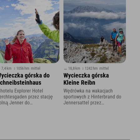
 7,4 km
↕ 1056 hm
mittel
↔ 18,8 km
↕ 1242 hm
mittel
ycieczka górska do
Wycieczka górska
chneibsteinhaus
Kleine Reibn
 hotelu Explorer Hotel
Wędrówka na wakacjach
erchtesgaden przez stację
sportowych z Hinterbrand do
olną Jenner do
Jennersattel przez
önigsbachalm i dalej
Berchtesgadener Land