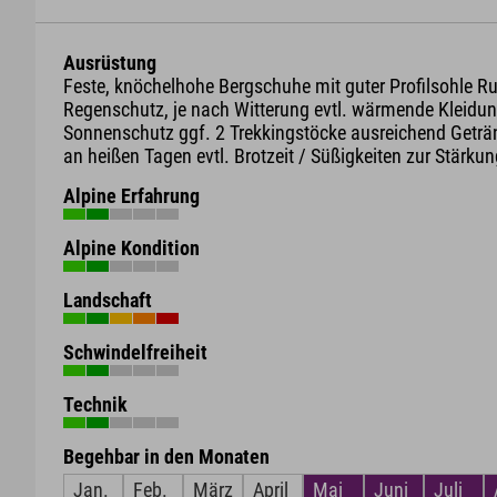
Ausrüstung
Feste, knöchelhohe Bergschuhe mit guter Profilsohle R
Regenschutz, je nach Witterung evtl. wärmende Kleidun
Sonnenschutz ggf. 2 Trekkingstöcke ausreichend Geträ
an heißen Tagen evtl. Brotzeit / Süßigkeiten zur Stärku
Alpine Erfahrung
Alpine Kondition
Landschaft
Schwindelfreiheit
Technik
Begehbar in den Monaten
Jan.
Feb.
März
April
Mai
Juni
Juli