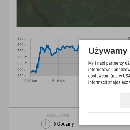
Używamy pl
My i nasi partnerzy u
internetowej, analiz
dostawcom (np. w USA
informacji znajdziesz 
Długość czasu
6 Godziny