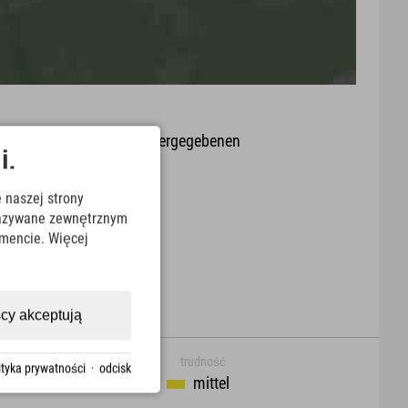
it oder Aktualität der wiedergegebenen
i.
arte.
 naszej strony
Download
ekazywane zewnętrznym
mencie. Więcej
cy akceptują
trudność
ityka prywatności
·
odcisk
mittel