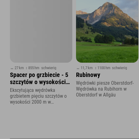
↔ 27 km
↕ 855 hm
schwierig
↔ 11,7 km
↕ 1100 hm
schwierig
Spacer po grzbiecie - 5
Rubinowy
szczytów o wysokości
Wędrówki piesze Oberstdorf-
2000 m
Wędrówka na Rubihorn w
Ekscytująca wędrówka
Oberstdorf w Allgäu
grzbietem pięciu szczytów o
wysokości 2000 m w
Hinterstoder w Górnej Austrii