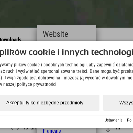
Website
Downloads
Wir übernehmen keine Haftung für die Richtigkeit, Vollständigke
Deutsch
ików cookie i innych technologi
Informationen. Wir empfehlen die Mitnahme einer zusätzlichen K
(German)
English
żywamy plików cookie i podobnych technologii, aby zapewnić działanie
(English)
KML Download
GPX 
Italiano
ować ruch i wyświetlać spersonalizowane treści. Dane mogą być prz
(Italian)
). Twoja zgoda jest dobrowolna i możesz ją wycofać w dowolnym mo
Čeština
w naszej polityce prywatności.
(Czech)
Polski
(Polish)
Akceptuj tylko niezbędne przedmioty
Wszys
Magyar
(Hungarian)
długość
Wysokość
Nederlands
Ustawienia
·
Pol
(Dutch)
18 km
m
Français