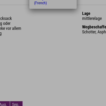
(French)
Lage
ucksack
mittlerelage
g oder
Wegbeschaffe
nke vor allem
Schotter, Asp
ng
Aug.
Sep.