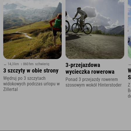
↔ 14,3 km
↕ 860 hm
schwierig
↔
3-przejazdowa
3 szczyty w obie strony
W
wycieczka rowerowa
S
Wędruj po 3 szczytach
Ponad 3 przejazdy rowerem
widokowych podczas urlopu w
szosowym wokół Hinterstoder
Z
Zillertal
B
d
K