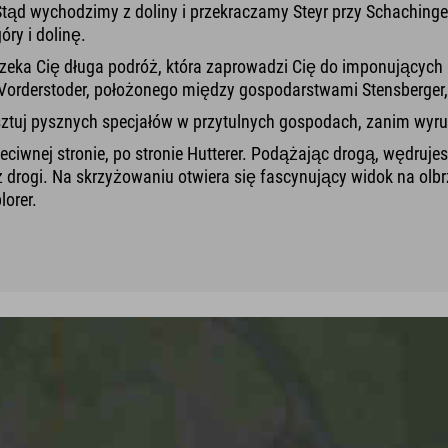
Stąd wychodzimy z doliny i przekraczamy Steyr przy Schaching
ry i dolinę.
Czeka Cię długa podróż, która zaprowadzi Cię do imponujących kr
 Vorderstoder, położonego między gospodarstwami Stensberger,
sztuj pysznych specjałów w przytulnych gospodach, zanim wyr
eciwnej stronie, po stronie Hutterer. Podążając drogą, wędruj
ż drogi. Na skrzyżowaniu otwiera się fascynujący widok na olb
orer.