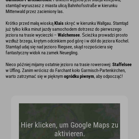
stamtąd wyruszasz z miasta ulicą Bahnhofsstraße w kierunku
Mittenwald przez zacieniony las.
Krótko przed małą wioską
Klais
skręć w kierunku Wallgau. Stamtąd
już tylko kilka minut jazdy samochodem dotrzesz do pierwszego
jeziora na trasie wycieczki –
Walchensee
. Ścieżka prowadzi prosto
wzdłuż brzegu, krętym odcinkiem pod górę i w dół do jeziora Kochel.
Stamtąd udaj się nad jezioro Riegsee, skąd rozpościera się
fantastyczny widok na zamek Neuegling.
Nieco później mijamy ostatnie jezioro na trasie rowerowej:
Staffelsee
w Uffing. Zanim wrócisz do Farchant koło Garmisch-Partenkirchen,
warto zatrzymać się w pięknym
ogródku piwnym
, aby odpocząć!
Hier klicken, um Google Maps zu
aktivieren.