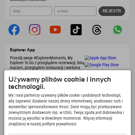
Explorer App
Prześlij swoje #ExplorerMoments, My
Explorer To Go z przeglądem rezerwacji, listą
marzeń, przeglądem restauracji i wieloma
innymi. Pobierz teraz!
Używamy plików cookie i innych
technologii.
Czas na chwile odkrywcy
My i nasi partnerzy używamy plików cookie i podobnych technologii,
166
4.634
km
aby zapewnić działanie naszej strony internetowej, analizować ruch i
Jeziora górskie i baseny
Stoki do jazdy na nartach i
wyświetlać spersonalizowane treści. Dane mogą być przekazywane
rekreacyjne
snowboardzie
zewnętrznym dostawcom (np. w USA). Twoja zgoda jest dobrowolna i
8.991
km
97
%
możesz ją wycofać w dowolnym momencie. Więcej informacji
Szlaki do pieszych
Nasi goście nas polecają
znajdziesz w naszej polityce prywatności.
wędrówek i wspinaczki
górskiej