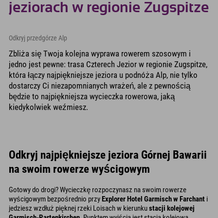
jeziorach w regionie Zugspitze
Odkryj przedgórze Alp
Zbliża się Twoja kolejna wyprawa rowerem szosowym i
jedno jest pewne: trasa Czterech Jezior w regionie Zugspitze,
która łączy najpiękniejsze jeziora u podnóża Alp, nie tylko
dostarczy Ci niezapomnianych wrażeń, ale z pewnością
będzie to najpiękniejsza wycieczka rowerowa, jaką
kiedykolwiek weźmiesz.
Odkryj najpiękniejsze jeziora Górnej Bawarii
na swoim rowerze wyścigowym
Gotowy do drogi? Wycieczkę rozpoczynasz na swoim rowerze
wyścigowym bezpośrednio przy
Explorer Hotel Garmisch w Farchant
i
jedziesz wzdłuż pięknej rzeki Loisach w kierunku
stacji kolejowej
Garmisch-Partenkirchen.
Punktem wyjścia jest stacja kolejowa,