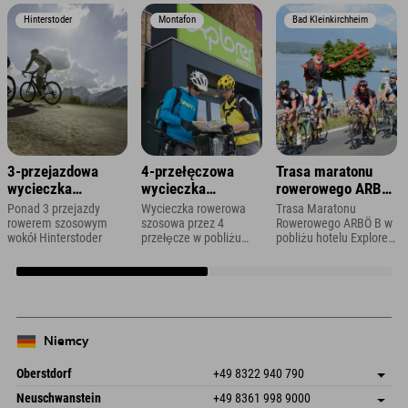
Hinterstoder
Montafon
Bad Kleinkirchheim
3-przejazdowa
4-przełęczowa
Trasa maratonu
wycieczka
wycieczka
rowerowego ARBÖ
rowerowa
rowerowa po
B
Ponad 3 przejazdy
Wycieczka rowerowa
Trasa Maratonu
Vorarlbergu
rowerem szosowym
szosowa przez 4
Rowerowego ARBÖ B w
wokół Hinterstoder
przełęcze w pobliżu
pobliżu hotelu Explorer
hotelu Explorer w
w Bad Kleinkirchheim
Montafon
Niemcy
Oberstdorf
+49 8322 940 790
An der Breitach 3
Zapisz adres
Neuschwanstein
+49 8361 998 9000
87538 Fischen I. Allgäu
Informacje o przyjeździe