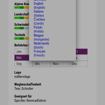
English
Alpine Kondition
(English)
Italiano
Landschaft
(Italian)
Čeština
(Czech)
Schwindelfreiheit
Polski
(Polish)
Technik
Magyar
(Hungarian)
Nederlands
Befahrbar in den Monaten
(Dutch)
Français
Jan.
Feb.
März
April
(French)
Mai
Juni
Juli
Aug.
Sep.
Okt.
Nov.
Dez.
Lage
mittlerelage
Wegbeschaffenheit
Teer, Schotter
Geeignet für
Sportler, Rennradfahrer