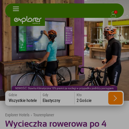
1
NOWOŚĆ: Stawka klimatyczna 10% premii za noclegi w przypadku podróży pociągiem
Gdzie
Gdy
Kto
Wszystkie hotele
Elastyczny
2 Goście
Explorer Hotels
›
Tourenplaner
Wycieczka rowerowa po 4