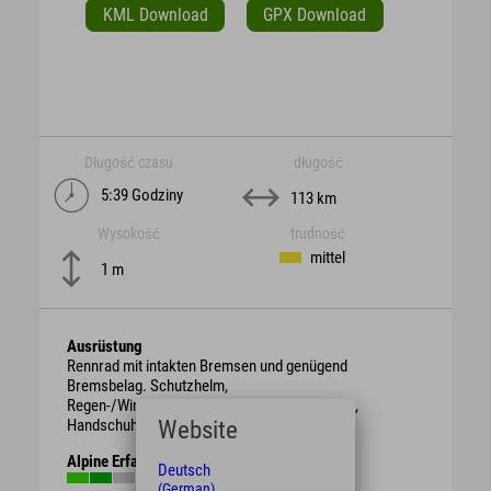
KML Download
GPX Download
Długość czasu
długość
5:39 Godziny
113 km
Wysokość
trudność
mittel
1 m
Ausrüstung
Rennrad mit intakten Bremsen und genügend
Bremsbelag. Schutzhelm,
Regen-/Wind-/Sonnen-/Wetterschutzkleidung,
Handschuhe, Getränk, ggf. Proviant.
Website
Alpine Erfahrung
Deutsch
(German)