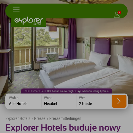
1
NEU: Climate Rate 10% bonus on overnight stays when traveling by train
Wohin
Wann
Wer
Alle Hotels
Flexibel
2 Gäste
Explorer Hotels
›
Presse
›
Pressemitteilungen
Explorer Hotels buduje nowy