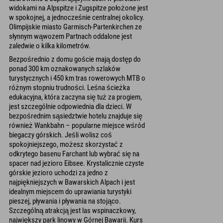
widokami na Alpspitze i Zugspitze położone jest
w spokojnej, a jednocześnie centralnej okolicy.
Olimpijskie miasto Garmisch-Partenkirchen ze
słynnym wąwozem Partnach oddalone jest
zaledwie o kilka kilometrów.
Bezpośrednio z domu goście mają dostęp do
ponad 300 km oznakowanych szlaków
turystycznych i 450 km tras rowerowych MTB o
różnym stopniu trudności. Leśna ścieżka
edukacyjna, która zaczyna się tuż za progiem,
jest szczególnie odpowiednia dla dzieci. W
bezpośrednim sąsiedztwie hotelu znajduje się
również Wankbahn – popularne miejsce wśród
biegaczy górskich. Jeśli wolisz coś
spokojniejszego, możesz skorzystać z
odkrytego basenu Farchant lub wybrać się na
spacer nad jezioro Eibsee. Krystalicznie czyste
górskie jezioro uchodzi za jedno z
najpiękniejszych w Bawarskich Alpach i jest
idealnym miejscem do uprawiania turystyki
pieszej, pływania i pływania na stojąco.
Szczególną atrakcją jest las wspinaczkowy,
największy park linowy w Górnej Bawarii. Kurs