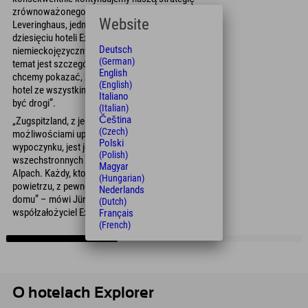
zrównoważonego rozwoju” – wyjaśnia Katja
Website
Leveringhaus, jedna z dwóch właścicielek
dziesięciu hoteli Explorer w
Deutsch
niemieckojęzycznym regionie alpejskim. „Ten
(German)
temat jest szczególnie ważny dla rodzin i
English
chcemy pokazać, że zrównoważony, modny
(English)
hotel ze wszystkimi udogodnieniami nie musi
Italiano
być drogi”.
(Italian)
Čeština
„Zugspitzland, z jego różnorodnymi
(Czech)
możliwościami uprawiania sportu i
Polski
wypoczynku, jest jednym z najbardziej
(Polish)
wszechstronnych regionów wypoczynkowych w
Magyar
Alpach. Każdy, kto kocha zajęcia na świeżym
(Hungarian)
powietrzu, z pewnością poczuje się tu jak w
Nederlands
domu” – mówi Jürnjakob Reisigl,
(Dutch)
współzałożyciel Explorer Hotels.
Français
(French)
O hotelach Explorer