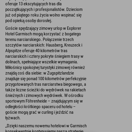
oferuje 13 ekscytujących tras dla
początkujących i profesjonalistów. Dzieciom
już od piątego roku życia wolno wspinać się
pod opieką osoby dorosłej.
Goście spędzający zimowy urlop w Explorer
Hotel Garmisch mogą korzystać z bogatego
terenu narciarskiego. Połączenie trzech
szczytów narciarskich: Hausberg, Kreuzeck i
Alpspitze oferuje 40 kilometrów tras
narciarskich i cztery pokryte śniegiem trasy w
dolinach, spełniające wszelkie wymagania.
Miłośnicy spokojnej turystyki zimowej również
znajdą coś dla siebie: w Zugspitzlandzie
znajduje się ponad 100 kilometrów perfekcyjnie
przygotowanych tras narciarstwa biegowego, a
także liczne ścieżki do wędrówek na rakietach
śnieżnych i zimowych wędrówek. W ośrodku
sportowym Föhrenheide – znajdującym się w
odległości krótkiego spaceru od hotelu –
goście mogą grać w curling i jeździć na
łyżwach.
„Dzięki naszemu nowemu hotelowi w Garmisch
konsekwentnie kontynuujemy naszą strategię