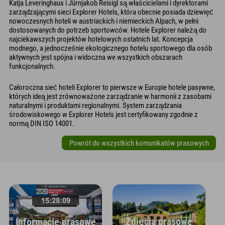
Katja Leveringhaus i Jürnjakob Reisigl są właścicielami i dyrektorami
zarządzającymi sieci Explorer Hotels, która obecnie posiada dziewięć
nowoczesnych hoteli w austriackich i niemieckich Alpach, w pełni
dostosowanych do potrzeb sportowców. Hotele Explorer należą do
najciekawszych projektów hotelowych ostatnich lat. Koncepcja
modnego, a jednocześnie ekologicznego hotelu sportowego dla osób
aktywnych jest spójna i widoczna we wszystkich obszarach
funkcjonalnych.
Całoroczna sieć hoteli Explorer to pierwsze w Europie hotele pasywne,
których ideą jest zrównoważone zarządzanie w harmonii z zasobami
naturalnymi i produktami regionalnymi. System zarządzania
środowiskowego w Explorer Hotels jest certyfikowany zgodnie z
normą DIN ISO 14001.
Powrót do wszystkich komunikatów prasowych
Zdjęcia prasowe
Informacje prasowe