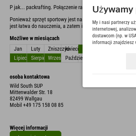
P jak...
packrafting. Połączenie raftingu i kajakarstwa. Cz
Używamy pl
Ponieważ sprzęt sportowy jest naprawdę lekki, do miejsc
My i nasi partnerzy u
jest łatwa do nauczenia, a zatem idealna dla rodzin ;)
internetowej, analiz
dostawcom (np. w USA
Możliwe w miesiącach
informacji znajdziesz 
Jan
Luty
Zniszczyć
kwiecień
Móc
Czerwiec
Lipiec
Sierpień
Wrzesień
Październik
Listopad
Grudzień
osoba kontaktowa
Wild South SUP
Mittenwalder Str. 18
82499 Wallgau
Mobil
+49 175 158 08 85
Więcej informacji