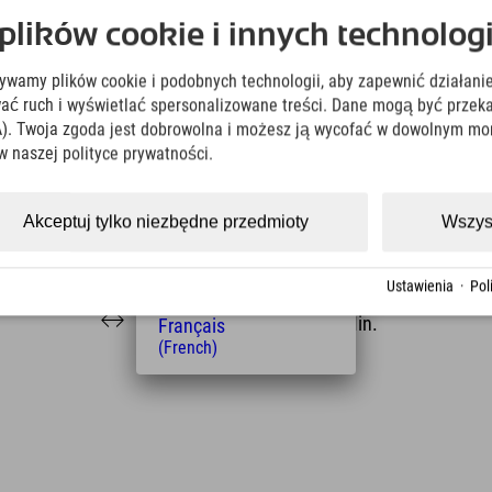
Deutsch
y kiedykolwiek o tym słyszałeś?
ików cookie i innych technologi
(German)
English
a wiosłowania można łatwo dotrzeć pieszo. Całość
żywamy plików cookie i podobnych technologii, aby zapewnić działanie
(English)
Italiano
ować ruch i wyświetlać spersonalizowane treści. Dane mogą być prz
(Italian)
). Twoja zgoda jest dobrowolna i możesz ją wycofać w dowolnym mo
Čeština
w naszej polityce prywatności.
(Czech)
Polski
(Polish)
Akceptuj tylko niezbędne przedmioty
Wszys
Magyar
(Hungarian)
Odległość od hotelu
Nederlands
Ustawienia
·
Pol
(Dutch)
500
8
km
Min.
Français
(French)