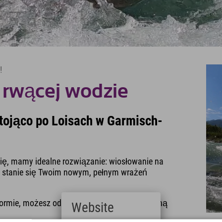
!
 rwącej wodzie
stojąco po Loisach w Garmisch-
 się, mamy idealne rozwiązanie: wiosłowanie na
en stanie się Twoim nowym, pełnym wrażeń
j formie, możesz od razu rozpocząć swoją wodną
Website