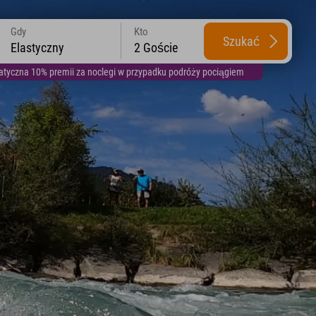
Gdy
Kto
Szukać
Elastyczny
2 Goście
yczna 10% premii za noclegi w przypadku podróży pociągiem