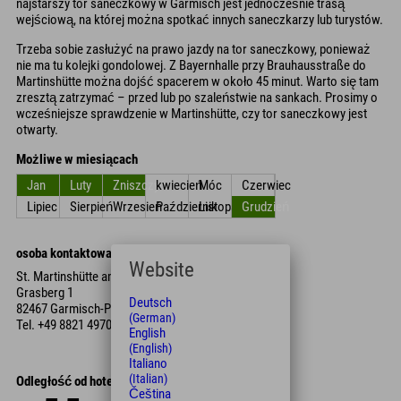
najstarszy tor saneczkowy w Garmisch jest jednocześnie trasą
wejściową, na której można spotkać innych saneczkarzy lub turystów.
Trzeba sobie zasłużyć na prawo jazdy na tor saneczkowy, ponieważ
nie ma tu kolejki gondolowej. Z Bayernhalle przy Brauhausstraße do
Martinshütte można dojść spacerem w około 45 minut. Warto się tam
zresztą zatrzymać – przed lub po szaleństwie na sankach. Prosimy o
wcześniejsze sprawdzenie w Martinshütte, czy tor saneczkowy jest
otwarty.
Możliwe w miesiącach
Jan
Luty
Zniszczyć
kwiecień
Móc
Czerwiec
Lipiec
Sierpień
Wrzesień
Październik
Listopad
Grudzień
osoba kontaktowa
Website
St. Martinshütte am Grasberg
Grasberg 1
Deutsch
82467 Garmisch-Partenkirchen
(German)
Tel.
+49 8821 4970
English
(English)
Italiano
(Italian)
Odległość od hotelu
Čeština