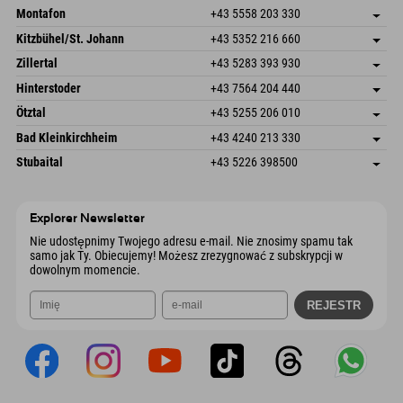
Montafon
+43 5558 203 330
Dorfstr. 127b
Zapisz adres
Kitzbühel/St. Johann
+43 5352 216 660
6793 Gaschurn/Montafon
Informacje o przyjeździe
Speckbacherstraße 87
Zapisz adres
Austria
Książka
Zillertal
+43 5283 393 930
6380 St. Johann in Tirol
Informacje o przyjeździe
Wyślij e-mail
Schmiedau 2
Zapisz adres
Austria
Książka
Hinterstoder
+43 7564 204 440
6272 Kaltenbach im Zillertal
Informacje o przyjeździe
Wyślij e-mail
Freizeitpark 10
Zapisz adres
Austria
Książka
Ötztal
+43 5255 206 010
4573 Hinterstoder
Informacje o przyjeździe
Wyślij e-mail
Gscheat 14
Zapisz adres
Austria
Książka
Bad Kleinkirchheim
+43 4240 213 330
6441 Umhausen
Informacje o przyjeździe
Wyślij e-mail
Dorfstraße 24
Zapisz adres
Austria
Książka
Stubaital
+43 5226 398500
9546 Bad Kleinkirchheim
Informacje o przyjeździe
Wyślij e-mail
Wiesenweg 6
Zapisz adres
Austria
Książka
6167 Neustift im Stubaital
Informacje o przyjeździe
Wyślij e-mail
Austria
Książka
Explorer Newsletter
Wyślij e-mail
Nie udostępnimy Twojego adresu e-mail. Nie znosimy spamu tak
samo jak Ty. Obiecujemy! Możesz zrezygnować z subskrypcji w
dowolnym momencie.