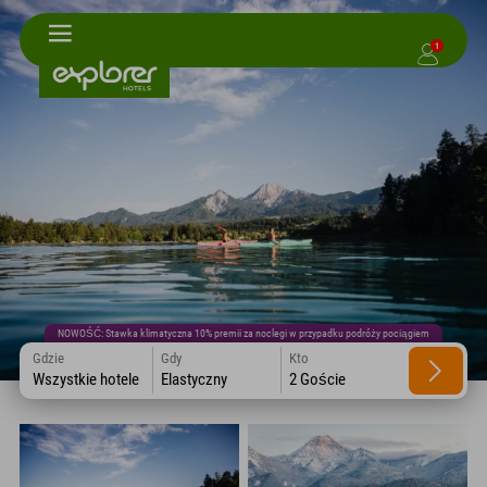
1
NOWOŚĆ: Stawka klimatyczna 10% premii za noclegi w przypadku podróży pociągiem
Gdzie
Gdy
Kto
Wszystkie hotele
Elastyczny
2 Goście