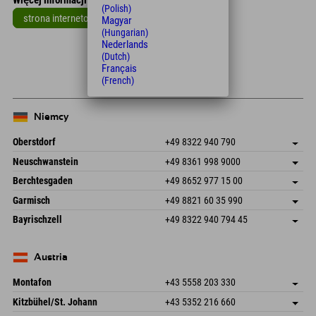
(Polish)
strona internetowa
Magyar
(Hungarian)
Leaflet
| Map data © OpenStreetMap contributors
Nederlands
(Dutch)
+
Français
(French)
−
Niemcy
Oberstdorf
+49 8322 940 790
An der Breitach 3
Zapisz adres
Neuschwanstein
+49 8361 998 9000
87538 Fischen I. Allgäu
Informacje o przyjeździe
An der Riese 45
Zapisz adres
Niemcy
Książka
Berchtesgaden
+49 8652 977 15 00
87484 Nesselwang im Allgäu
Informacje o przyjeździe
Wyślij e-mail
Hofreitstr. 7
Zapisz adres
Niemcy
Książka
Garmisch
+49 8821 60 35 990
83471 Schönau am Königssee
Informacje o przyjeździe
Wyślij e-mail
Frickenstraße 22
Zapisz adres
Niemcy
Książka
Bayrischzell
+49 8322 940 794 45
82490 Farchant
Informacje o przyjeździe
Wyślij e-mail
Seebergstr. 17
Zapisz adres
Niemcy
Książka
83735 Bayrischzell
Informacje o przyjeździe
Wyślij e-mail
Niemcy
Książka
Austria
Wyślij e-mail
Montafon
+43 5558 203 330
Dorfstr. 127b
Zapisz adres
Kitzbühel/St. Johann
+43 5352 216 660
6793 Gaschurn/Montafon
Informacje o przyjeździe