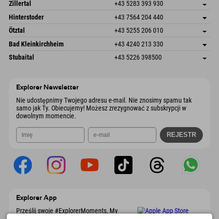
Speckbacherstraße 87
Zapisz adres
Austria
Książka
Zillertal
+43 5283 393 930
6380 St. Johann in Tirol
Informacje o przyjeździe
Wyślij e-mail
Schmiedau 2
Zapisz adres
Austria
Książka
Hinterstoder
+43 7564 204 440
6272 Kaltenbach im Zillertal
Informacje o przyjeździe
Wyślij e-mail
Freizeitpark 10
Zapisz adres
Austria
Książka
Ötztal
+43 5255 206 010
4573 Hinterstoder
Informacje o przyjeździe
Wyślij e-mail
Gscheat 14
Zapisz adres
Austria
Książka
Bad Kleinkirchheim
+43 4240 213 330
6441 Umhausen
Informacje o przyjeździe
Wyślij e-mail
Dorfstraße 24
Zapisz adres
Austria
Książka
Stubaital
+43 5226 398500
9546 Bad Kleinkirchheim
Informacje o przyjeździe
Wyślij e-mail
Wiesenweg 6
Zapisz adres
Austria
Książka
6167 Neustift im Stubaital
Informacje o przyjeździe
Wyślij e-mail
Austria
Książka
Explorer Newsletter
Wyślij e-mail
Nie udostępnimy Twojego adresu e-mail. Nie znosimy spamu tak
samo jak Ty. Obiecujemy! Możesz zrezygnować z subskrypcji w
dowolnym momencie.
Explorer App
Prześlij swoje #ExplorerMoments, My
Explorer To Go z przeglądem rezerwacji, listą