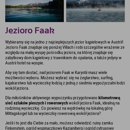
Jezioro Faak
Wybieramy się na jedno z najcieplejszych jezior kąpielowych w Austrii!
Jezioro Faak znajduje się poniżej Villach i robi szczególne wrażenie ze
względu na małą wyspę pośrodku jeziora, na której znajduje się
zabytkowy dom kąpielowy z trawnikiem do opalania, a także jedyny w
Austrii hotel na wyspie.
Aby się tam dostać, nad jeziorem Faak w Karyntii masz wiele
możliwości wyboru. Możesz wybrać się na żeglarstwo, surfing,
kajakarstwo lub wycieczkę łodzią z jedną z siedmiu wypożyczalni łodzi
wokół jeziora.
Dla miłośników aktywnego wypoczynku przygotowano
kilometrową
sieć szlaków pieszych i rowerowych
wokół jeziora Faak, idealną na
rodzinną wycieczkę. Co powiesz na wędrówkę na lokalną górę
Mittagskogel lub na wycieczkę rowerową wokół jeziora?
Jeśli i to jest dla Ciebie za mało, możesz odwiedzić ruiny zamku
Finkenstein, ogród wspinaczkowy Kazianiberg i ogród cytrusowy