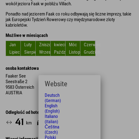
wokół jeziora Faak w pobliżu Villach.
Ponadto nad jeziorem Faak co roku odbywają się liczne imprezy, takie
jak Europejski Tydzień Rowerowy czy międzynarodowe zloty
kabrioletów.
Możliwe w miesiącach
Jan
Luty
Zniszczyć
kwiecień
Móc
Czerwiec
Lipiec
Sierpień
Wrzesień
Październik
Listopad
Grudzień
osoba kontaktowa
Faaker See
Seestraße 2
Website
9583 Österreich
AUSTRIA
Deutsch
(German)
English
(English)
Odległość od hotelu
Italiano
41
44
(Italian)
km
Min.
Čeština
(Czech)
Polski
Więcej informacji