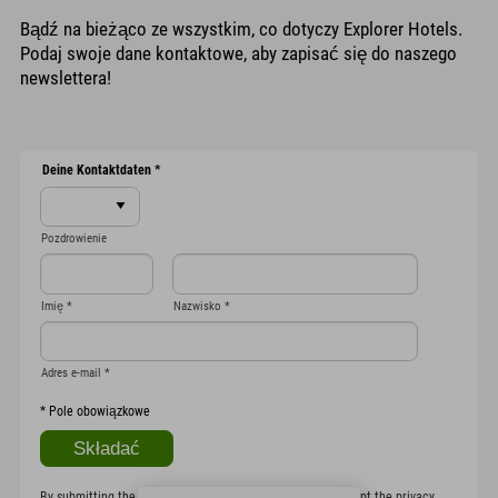
Bądź na bieżąco ze wszystkim, co dotyczy Explorer Hotels.
Podaj swoje dane kontaktowe, aby zapisać się do naszego
newslettera!
Deine Kontaktdaten
*
Pozdrowienie
Imię
*
Nazwisko
*
Adres e-mail
*
*
Pole obowiązkowe
By submitting the form, I confirm that I have read and accept the
privacy