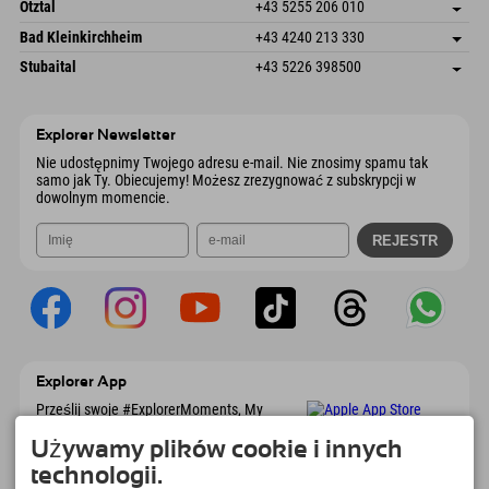
Freizeitpark 10
Zapisz adres
Austria
Książka
Ötztal
+43 5255 206 010
4573 Hinterstoder
Informacje o przyjeździe
Wyślij e-mail
Gscheat 14
Zapisz adres
Austria
Książka
Bad Kleinkirchheim
+43 4240 213 330
6441 Umhausen
Informacje o przyjeździe
Wyślij e-mail
Dorfstraße 24
Zapisz adres
Austria
Książka
Stubaital
+43 5226 398500
9546 Bad Kleinkirchheim
Informacje o przyjeździe
Wyślij e-mail
Wiesenweg 6
Zapisz adres
Austria
Książka
6167 Neustift im Stubaital
Informacje o przyjeździe
Wyślij e-mail
Austria
Książka
Explorer Newsletter
Wyślij e-mail
Nie udostępnimy Twojego adresu e-mail. Nie znosimy spamu tak
samo jak Ty. Obiecujemy! Możesz zrezygnować z subskrypcji w
dowolnym momencie.
Explorer App
Prześlij swoje #ExplorerMoments, My
Explorer To Go z przeglądem rezerwacji, listą
marzeń, przeglądem restauracji i wieloma
Używamy plików cookie i innych
innymi. Pobierz teraz!
technologii.