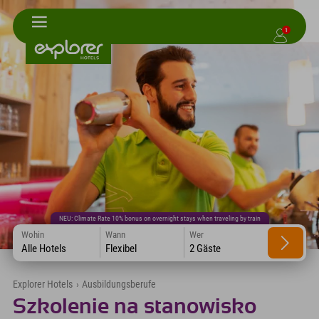
1
NEU: Climate Rate 10% bonus on overnight stays when traveling by train
Wohin
Wann
Wer
Alle Hotels
Flexibel
2 Gäste
Explorer Hotels
›
Ausbildungsberufe
Szkolenie na stanowisko