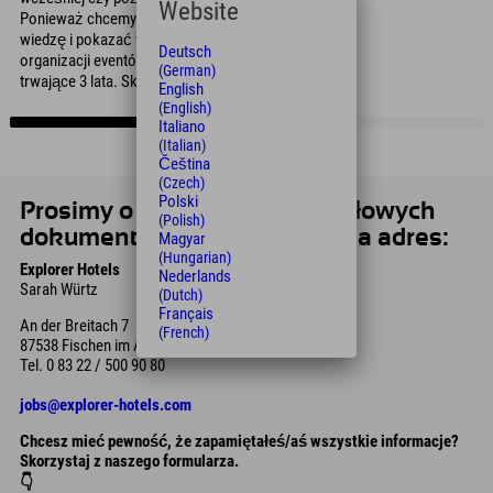
Website
Ponieważ chcemy przekazać Ci jak największą
wiedzę i pokazać wszystko na temat
Deutsch
organizacji eventów, oferujemy szkolenie
(German)
trwające 3 lata. Skrócenie nie jest możliwe.
English
(English)
Italiano
(Italian)
Čeština
(Czech)
Polski
Prosimy o przesłanie szczegółowych
(Polish)
dokumentów aplikacyjnych na adres:
Magyar
(Hungarian)
Explorer Hotels
Nederlands
Sarah Würtz
(Dutch)
Français
An der Breitach 7
(French)
87538 Fischen im Allgäu
Tel. 0 83 22 / 500 90 80
jobs@explorer-hotels.com
Chcesz mieć pewność, że zapamiętałeś/aś wszystkie informacje?
Skorzystaj z naszego formularza.
👇