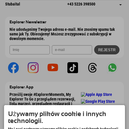
Dorfstraße 24
Zapisz adres
Austria
Książka
Stubaital
+43 5226 398500
9546 Bad Kleinkirchheim
Informacje o przyjeździe
Wyślij e-mail
Wiesenweg 6
Zapisz adres
Austria
Książka
6167 Neustift im Stubaital
Informacje o przyjeździe
Wyślij e-mail
Austria
Książka
Explorer Newsletter
Wyślij e-mail
Nie udostępnimy Twojego adresu e-mail. Nie znosimy spamu tak
samo jak Ty. Obiecujemy! Możesz zrezygnować z subskrypcji w
dowolnym momencie.
Explorer App
Prześlij swoje #ExplorerMoments, My
Explorer To Go z przeglądem rezerwacji,
listą marzeń, przeglądem restauracji i
wieloma innymi. Pobierz teraz!
Używamy plików cookie i innych
technologii.
Czas na chwile odkrywcy