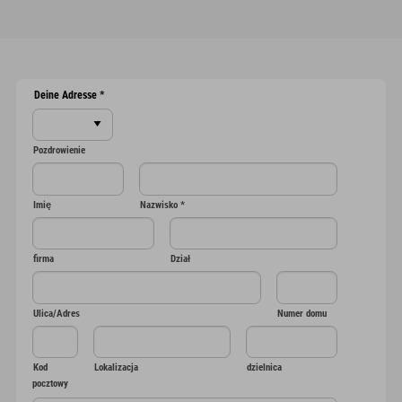
Deine Adresse
*
Pozdrowienie
Imię
Nazwisko
*
firma
Dział
Ulica/Adres
Numer domu
Kod
Lokalizacja
dzielnica
pocztowy