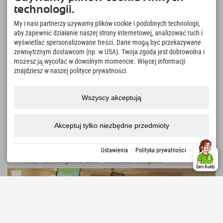
technologii.
My i nasi partnerzy używamy plików cookie i podobnych technologii,
aby zapewnić działanie naszej strony internetowej, analizować ruch i
wyświetlać spersonalizowane treści. Dane mogą być przekazywane
zewnętrznym dostawcom (np. w USA). Twoja zgoda jest dobrowolna i
430,92 €
Explorer Hotel Garmisch
z dala
możesz ją wycofać w dowolnym momencie. Więcej informacji
plus podatek uzdrowiskowy
znajdziesz w naszej polityce prywatności.
Doskonała lokalizacja w parku przyrodniczo-
rekreacyjnym Kuhflucht z widokiem na Zugspitze i
WIĘCEJ
↓
Alpspitze • 5 km do Garmisch-Partenkirchen • Eibsee
Wszyscy akceptują
• Partnachklamm • W pobliżu hotelu: podgrzewany
basen zewnętrzny, centrum sportowe
18 Recenzje
Sehr Gut
4.7
Akceptuj tylko niezbędne przedmioty
Ustawienia
·
Polityka prywatności
·
odcisk
Niemcy › Berchtesgadener Land › Schönau am Königssee
Dein Buddy