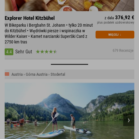
376,92 €
Explorer Hotel Kitzbühel
z dala
plus podatek uzdrowiskowy
W Bikeparku i Bergbahn St. Johann • tylko 20 minut
do Kitzbühel • Wędrówki piesze i wspinaczka w
WIĘCEJ
↓
Wilder Kaiser • Karnet narciarski SuperSki Card z
2750 km tras
679 Recenzje
Sehr Gut
4.4
Austria › Górna Austria › Stodertal