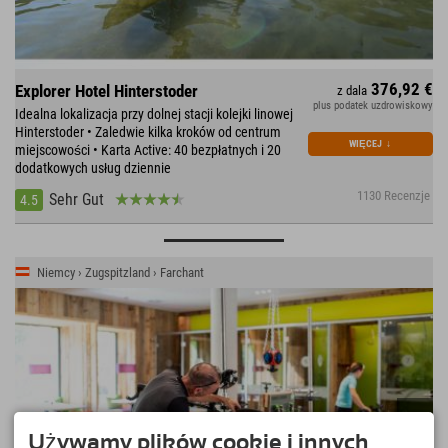
376,92 €
Explorer Hotel Hinterstoder
z dala
plus podatek uzdrowiskowy
Idealna lokalizacja przy dolnej stacji kolejki linowej
Hinterstoder • Zaledwie kilka kroków od centrum
WIĘCEJ
↓
miejscowości • Karta Active: 40 bezpłatnych i 20
dodatkowych usług dziennie
1130 Recenzje
Sehr Gut
4.5
Niemcy › Zugspitzland › Farchant
Używamy plików cookie i innych