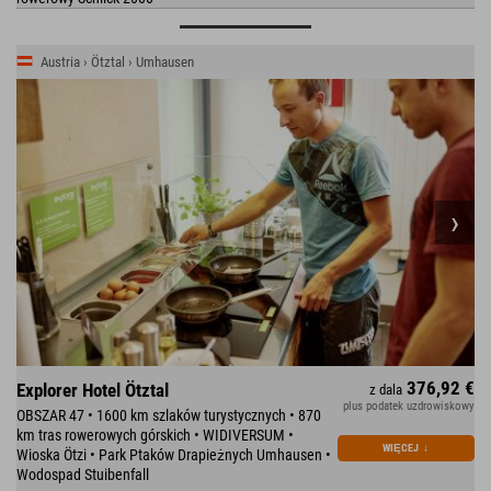
Austria › Ötztal › Umhausen
376,92 €
Explorer Hotel Ötztal
z dala
plus podatek uzdrowiskowy
OBSZAR 47 • 1600 km szlaków turystycznych • 870
km tras rowerowych górskich • WIDIVERSUM •
WIĘCEJ
↓
Wioska Ötzi • Park Ptaków Drapieżnych Umhausen •
Wodospad Stuibenfall