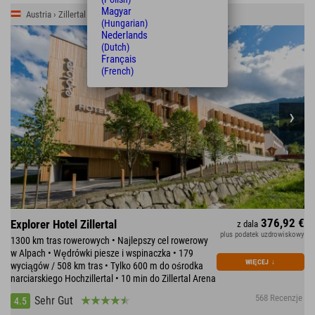
Magyar
Austria › Zillertal › Kaltenbach
(Hungarian)
Nederlands
(Dutch)
Français
(French)
376,92 €
Explorer Hotel Zillertal
z dala
plus podatek uzdrowiskowy
1300 km tras rowerowych • Najlepszy cel rowerowy
w Alpach • Wędrówki piesze i wspinaczka • 179
WIĘCEJ
↓
wyciągów / 508 km tras • Tylko 600 m do ośrodka
narciarskiego Hochzillertal • 10 min do Zillertal Arena
568 Recenzje
Sehr Gut
4.5