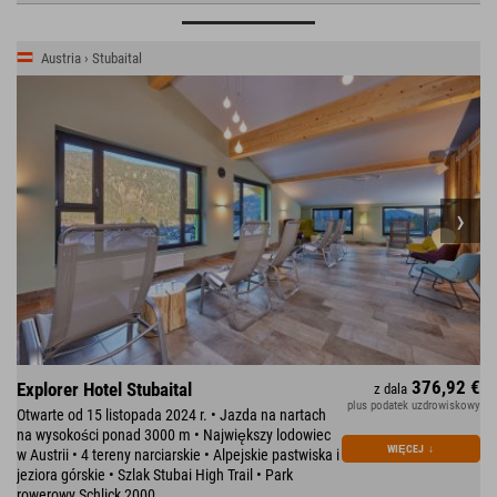
Austria › Stubaital
376,92 €
Explorer Hotel Stubaital
z dala
plus podatek uzdrowiskowy
Otwarte od 15 listopada 2024 r. • Jazda na nartach
na wysokości ponad 3000 m • Największy lodowiec
WIĘCEJ
↓
w Austrii • 4 tereny narciarskie • Alpejskie pastwiska i
jeziora górskie • Szlak Stubai High Trail • Park
rowerowy Schlick 2000