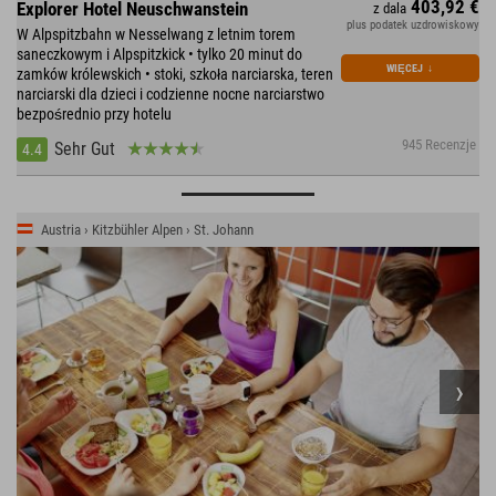
403,92 €
Explorer Hotel Neuschwanstein
z dala
plus podatek uzdrowiskowy
W Alpspitzbahn w Nesselwang z letnim torem
saneczkowym i Alpspitzkick • tylko 20 minut do
WIĘCEJ
↓
zamków królewskich • stoki, szkoła narciarska, teren
narciarski dla dzieci i codzienne nocne narciarstwo
bezpośrednio przy hotelu
945 Recenzje
Sehr Gut
4.4
Austria › Kitzbühler Alpen › St. Johann