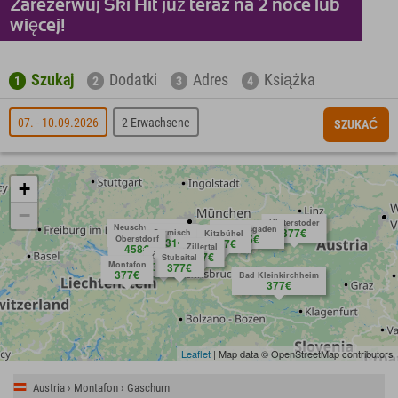
Zarezerwuj Ski Hit już teraz na 2 noce lub
więcej!
Szukaj
Dodatki
Adres
Książka
1
2
3
4
07. - 10.09.2026
2 Erwachsene
SZUKAĆ
+
−
Hinterstoder
Neuschwanstein
Berchtesgaden
377€
Garmisch
Kitzbühel
Anfragen
404€
575€
Oberstdorf
431€
377€
458€
Zillertal
377€
Ötztal
Stubaital
Montafon
377€
377€
377€
Bad Kleinkirchheim
377€
Leaflet
| Map data © OpenStreetMap contributors
Austria › Montafon › Gaschurn