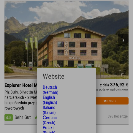
Website
376,92 €
Explorer Hotel Montafon
z dala
Deutsch
plus podatek uzdrowiskowy
Piz Buin, Silvretta-Montafon z 300 km tras
(German)
English
narciarskich • Silvretta High Alpine Road •
WIĘCEJ
↓
(English)
bezpośrednio przy plaży górskiej, 270 km tras
Italiano
rowerowych
(Italian)
396 Recenzje
Sehr Gut
Čeština
4.5
(Czech)
Polski
(Polish)