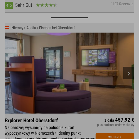
1107 Recenzje
Sehr Gut
4.5
Niemcy › Allgäu › Fischen bei Oberstdorf
457,92 €
Explorer Hotel Oberstdorf
z dala
plus podatek uzdrowiskowy
Najbardziej wysunięty na południe kurort
wypoczynkowy w Niemczech • Idealny punkt
WIĘCEJ
↓
wypadowy na górskie wędrówki i wycieczki rowerowe